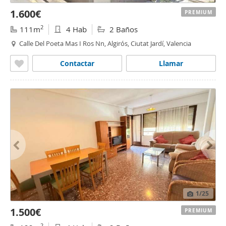
1.600€
PREMIUM
2
111m
4 Hab
2 Baños
Calle Del Poeta Mas I Ros Nn, Algirós, Ciutat Jardí, Valencia
Contactar
Llamar
1
/25
1.500€
PREMIUM
2