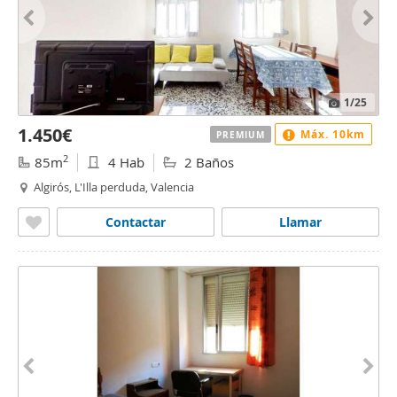
1
/25
1.450€
Máx. 10km
PREMIUM
2
85m
4 Hab
2 Baños
Algirós, L'Illa perduda, Valencia
Contactar
Llamar