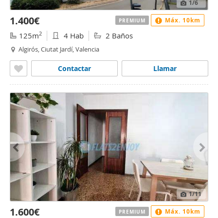
1
/6
1.400€
Máx. 10km
PREMIUM
2
125m
4 Hab
2 Baños
Algirós, Ciutat Jardí, Valencia
Contactar
Llamar
1
/11
1.600€
Máx. 10km
PREMIUM