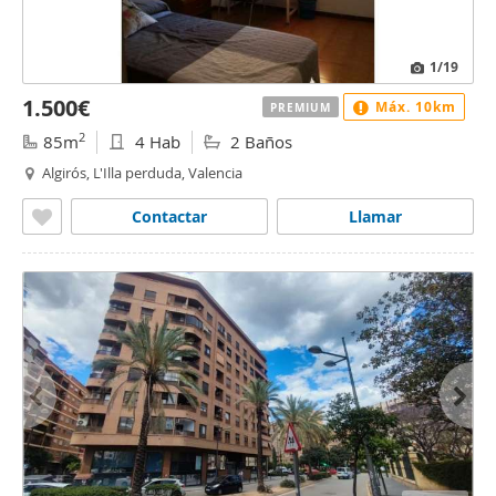
1
/19
1.500€
Máx. 10km
PREMIUM
2
85m
4 Hab
2 Baños
Algirós, L'Illa perduda, Valencia
Contactar
Llamar