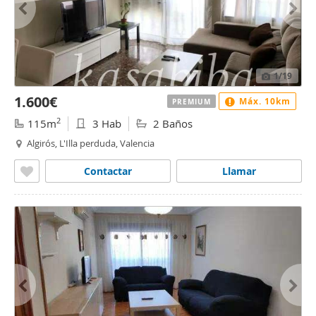
1
/19
1.600€
Máx. 10km
PREMIUM
2
115m
3 Hab
2 Baños
Algirós, L'Illa perduda, Valencia
Contactar
Llamar