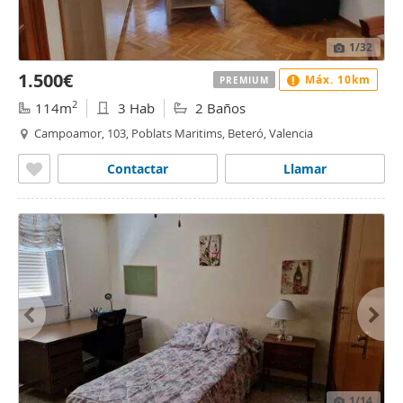
1
/32
1.500€
Máx. 10km
PREMIUM
2
114m
3 Hab
2 Baños
Campoamor, 103, Poblats Maritims, Beteró, Valencia
Contactar
Llamar
1
/14