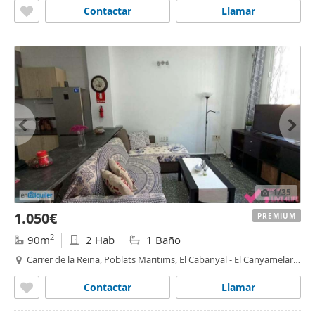
Contactar
Llamar
1
/35
1.050€
PREMIUM
2
90m
2 Hab
1 Baño
Carrer de la Reina, Poblats Maritims, El Cabanyal - El Canyamelar,
Valencia
Contactar
Llamar