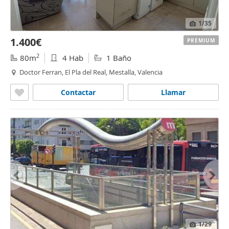
1
/35
1.400€
PREMIUM
2
80m
4 Hab
1 Baño
Doctor Ferran, El Pla del Real, Mestalla, Valencia
Contactar
Llamar
1
/29