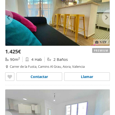
1
/29
1.425€
PREMIUM
2
90m
4 Hab
2 Baños
Carrer de la Fusta, Camins Al Grau, Aiora, Valencia
Contactar
Llamar