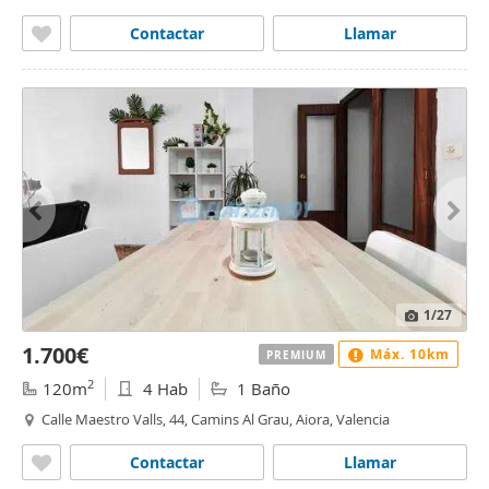
Contactar
Llamar
1
/27
1.700€
Máx. 10km
PREMIUM
2
120m
4 Hab
1 Baño
Calle Maestro Valls, 44, Camins Al Grau, Aiora, Valencia
Contactar
Llamar