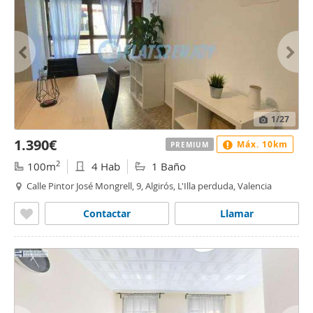
1
/27
1.390€
Máx. 10km
PREMIUM
2
100m
4 Hab
1 Baño
Calle Pintor José Mongrell, 9, Algirós, L'Illa perduda, Valencia
Contactar
Llamar