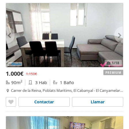
1
/18
1.000€
PREMIUM
1.150€
2
90m
3 Hab
1 Baño
Carrer de la Reina, Poblats Maritims, El Cabanyal - El Canyamelar,
Valencia
Contactar
Llamar