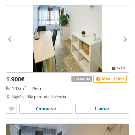
1
/10
1.900€
Máx. 10km
PREMIUM
2
103m
Piso
Algirós, L'Illa perduda, Valencia
Contactar
Llamar