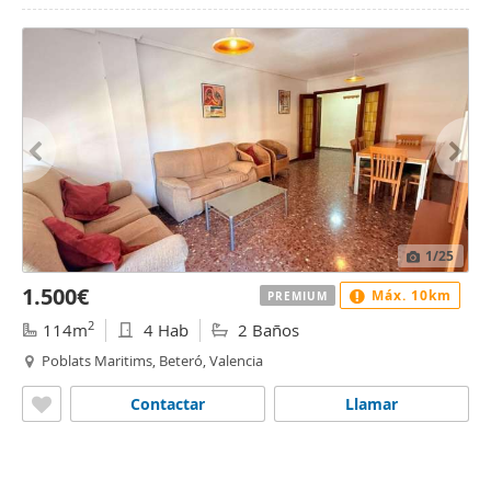
1
/25
1.500€
Máx. 10km
PREMIUM
2
114m
4 Hab
2 Baños
Poblats Maritims, Beteró, Valencia
Contactar
Llamar