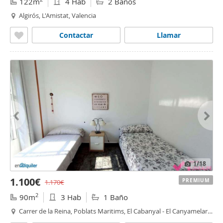
122m
4 Hab
2 Baños
Algirós, L'Amistat, Valencia
Contactar
Llamar
1
/18
1.100€
PREMIUM
1.170€
2
90m
3 Hab
1 Baño
Carrer de la Reina, Poblats Maritims, El Cabanyal - El Canyamelar,
Valencia