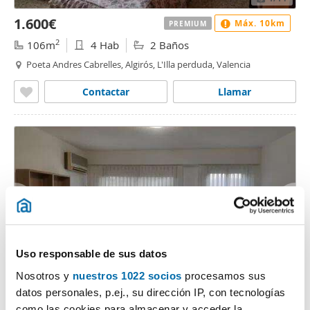
1.600€
Máx. 10km
PREMIUM
2
106m
4 Hab
2 Baños
Poeta Andres Cabrelles, Algirós, L'Illa perduda, Valencia
Contactar
Llamar
Uso responsable de sus datos
1
/32
Nosotros y
nuestros 1022 socios
procesamos sus
datos personales, p.ej., su dirección IP, con tecnologías
1.400€
Máx. 10km
PREMIUM
como las cookies para almacenar y acceder la