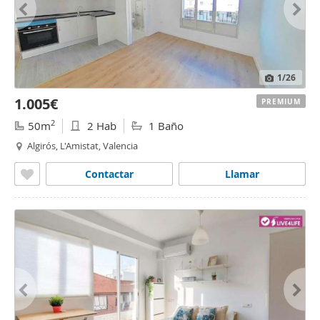
1
/26
1.005€
PREMIUM
2
50m
2 Hab
1 Baño
Algirós, L'Amistat, Valencia
Contactar
Llamar