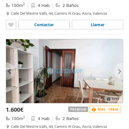
2
100m
4 Hab
2 Baños
Calle Del Mestre Valls, 44, Camins Al Grau, Aiora, Valencia
Contactar
Llamar
1
/11
1.600€
Máx. 10km
PREMIUM
2
100m
4 Hab
2 Baños
Calle Del Mestre Valls, 44, Camins Al Grau, Aiora, Valencia