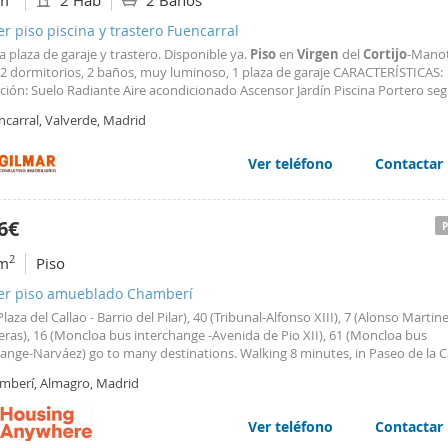
m
2 Hab
2 Baños
er piso piscina y trastero Fuencarral
 plaza de garaje y trastero. Disponible ya.
Piso
en
Virgen
del
Cortijo
-Manot
 2 dormitorios, 2 baños, muy luminoso, 1 plaza de garaje CARACTERÍSTICAS:
ción: Suelo Radiante Aire acondicionado Ascensor Jardín Piscina Portero se
do de conservación: estrenar
ncarral, Valverde, Madrid
Ver teléfono
Contactar
6€
2
m
Piso
ler piso amueblado Chamberí
(Plaza del Callao - Barrio del Pilar), 40 (Tribunal-Alfonso XIII), 7 (Alonso Martine
ras), 16 (Moncloa bus interchange -Avenida de Pio XII), 61 (Moncloa bus
hange-Narváez) go to many destinations. Walking 8 minutes, in Paseo de la C
l find the stop of lines 150 (Puerta del Sol/sevilla-Colonia
Virgen
del
Cortijo
mberí, Almagro, Madrid
De Casal-Pío XII), 45 (Legazpi-Reina
Ver teléfono
Contactar