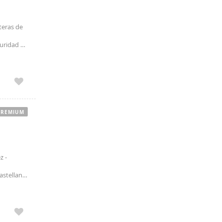
eras de
guridad 24
PREMIUM
z -
astellana
), 14