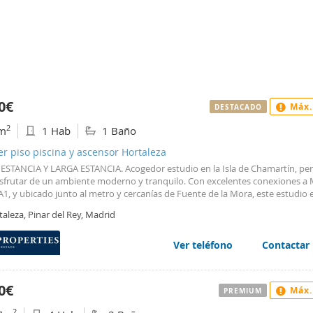
0€
Máx.
DESTACADO
2
m
1 Hab
1 Baño
er piso piscina y ascensor Hortaleza
ESTANCIA Y LARGA ESTANCIA. Acogedor estudio en la Isla de Chamartín, per
isfrutar de un ambiente moderno y tranquilo. Con excelentes conexiones a
1, y ubicado junto al metro y cercanías de Fuente de la Mora, este estudio e
splazarse por la ciudad con facilidad. Características del estudio: - 1 Habitac
aleza, Pinar del Rey, Madrid
tamente amueblado - Exterior, con mucha luz natural y bonitas vistas. - Co
ada y equipada con electrodomésticos de primeras marcas. - Aire acondic
lor. - Conserje 24 horas para tranquilidad y seguridad. - Urbanización con zo
Ver teléfono
Contactar
adas, gimnasio, piscina de verano, pista de pádel y gastroteca. - Incluye gara
o. ¿Te imaginas vivir aquí? Nº AICAT: 8446
0€
Máx.
PREMIUM
2