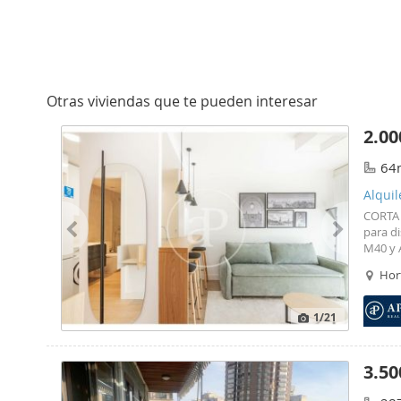
Otras viviendas que te pueden interesar
2.00
64
Alquil
CORTA 
para d
M40 y A
para de
Hort
comple
amuebl
frío/ca
1
/21
ajardin
traster
3.50