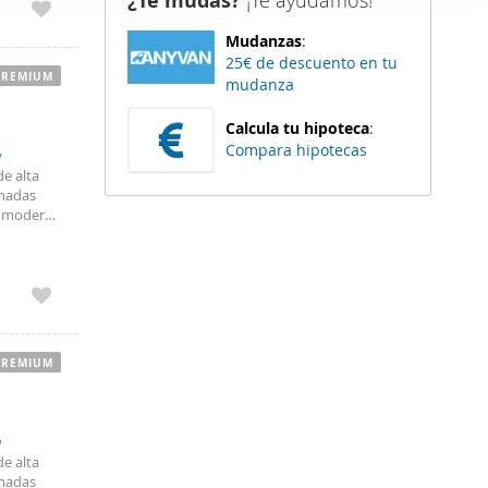
¿Te mudas?
¡Te ayudamos!
dad. El
er funciones
 las
Mudanzas
:
 haga del
ibilidad
25€ de descuento en tu
a de
den
PREMIUM
mudanza
mente apta
r del uso
aza de
Calcula tu hipoteca
:
peres más!
,
Compara hipotecas
ad,
de alta
inadas
a, moderna
rid-
PREMIUM
,
de alta
inadas