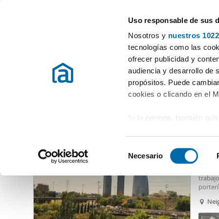
Uso responsable de sus 
Especialistas en pisos en alquiler
Nosotros y
nuestros 1022
Madrid
Elegir distrito
tecnologías como las cooki
ofrecer publicidad y conte
Inicio
Alquiler pisos Madrid provincia
Alquiler pisos Madrid
audiencia y desarrollo de 
propósitos. Puede cambiar
Alquiler pisos Virgen Del Cortijo Madrid
(6 viviendas)
cookies o clicando en el 
Si lo permite, también qui
1.05
Recopilar información
60
metros
S
Identificar su disposi
Necesario
Dúplex
e
digitales)
Loft D
l
trabajo
Obtenga más información 
e
porter
preferencias en la
sección
útiles)
c
Nei
en la Declaración de cooki
vistas
c
dormito