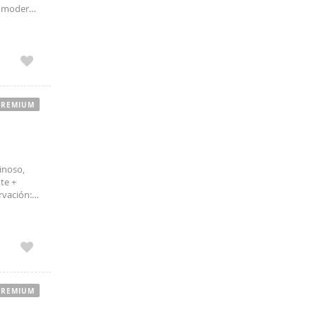
a, moderna
rid-
PREMIUM
inoso,
te +
rvación:
PREMIUM