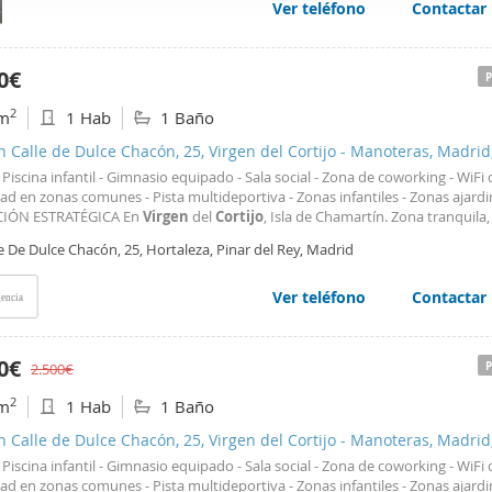
ución inteligente maximiza cada rincón, proporcionando confort y funcionali
Ver teléfono
Contactar
web se usan para personalizar el contenido y los anuncios, ofrec
le, construido en 2006 y en buen estado de conservación, cuenta con todas
ar el tráfico. Además, compartimos información sobre el uso que
dades modernas que necesitas para trabajar y descansar. **Confort y Acces
izados** La vivienda dispone de aire acondicionado y calefacción por bomb
tners de redes sociales, publicidad y análisis web, quienes pue
0€
alor eléctrica para tu comodidad durante todo el año. Además, es completa
ación que les haya proporcionado o que hayan recopilado a parti
rsonas con movilidad reducida, garantizando accesibilidad total. Incluye pl
2
m
1 Hab
1 Baño
vicios.
iento, facilitando tu día a día. **Condiciones de Alquiler** Renta mensual:
€** Fianza: *1 mes y 1 mes de garantia adicional Clase energética: E ¡No es
n Calle de Dulce Chacón, 25, Virgen del Cortijo - Manoteras, Madrid
ta con nosotros para visitar este magnífico espacio que combina modernid
- Piscina infantil - Gimnasio equipado - Sala social - Zona de coworking - WiFi 
alidad y vistas privilegiadas.
ad en zonas comunes - Pista multideportiva - Zonas infantiles - Zonas ajard
CIÓN ESTRATÉGICA En
Virgen
del
Cortijo
, Isla de Chamartín. Zona tranquil
bien comunicada. A 10 minutos en coche del Aeropuerto Adolfo Suárez Mad
e De Dulce Chacón, 25, Hortaleza, Pinar del Rey, Madrid
s y a 10 minutos del centro de Madrid
Ver teléfono
Contactar
encia
00€
2.500€
2
m
1 Hab
1 Baño
n Calle de Dulce Chacón, 25, Virgen del Cortijo - Manoteras, Madrid
- Piscina infantil - Gimnasio equipado - Sala social - Zona de coworking - WiFi 
ad en zonas comunes - Pista multideportiva - Zonas infantiles - Zonas ajard