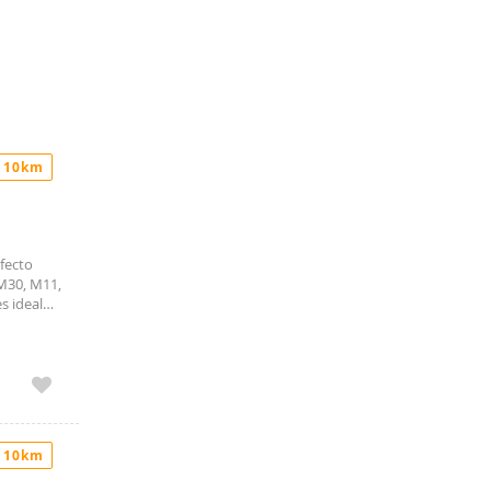
 10km
fecto
 M30, M11,
s ideal
ión,
cina
ionado
nas
je y
 10km