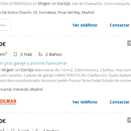
CIÓN ESTRATÉGICA En
Virgen
del
Cortijo
, Isla de Chamartín. Zona tranquil
bien comunicada. A 10 minutos en coche del Aeropuerto Adolfo Suárez Mad
e De Dulce Chacón, 25, Hortaleza, Pinar del Rey, Madrid
s y a 10 minutos del centro de Madrid
Ver teléfono
Contactar
encia
0€
2
0m
3 Hab
2 Baños
er piso garaje y piscina Fuencarral
n
Virgen
del
Cortijo
-Manoteras de 110 m2, 3 dormitorios, 2 baños, muy lum
ción sureste, 2 plazas de garaje CARACTERÍSTICAS: Calefacción: Suelo Radian
mia Aire acondicionado Ascensor Jardín Piscina Tenis-Padel Estado de conse
uena
ncarral, Valverde, Madrid
Ver teléfono
Contactar
0€
2