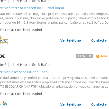
7m
4 Hab
3 Baños
er piso terraza y ascensor Ciudad lineal
tic Real Estate, ofrece magnífico piso en Costillares- Ciudad Lineal Amplias
, jardín. 2 piscinas, club social, pistas de tenis, padel, baloncesto y futbol.
omedor de 36 m2. 3 dormitorios, el principal con baño en suite. 2 baños. Do
de servicio. Cocina independiente. 1 plaza de garaje. Calefacción central con
ad Lineal, Costillares, Madrid
or individual. Aire acondicionado. Armarios empotrados. Conserje. Muy bie
cado. Comercios de todos los ramos en la zona. No se cobra comisión ni ga
n al arrendatario. Esperamos su llamada, 91 564 77 00-www.diplomatic.es Di
Ver teléfono
Contactar
tate con más de 25 años en el sector inmobiliario y una amplia cartera de vi
, locales, oficinas y edificios ofrece asesoramiento completo a sus clientes t
er como en compra venta de inmuebles.
0€
Máx.
PREMIUM
2
5m
4 Hab
3 Baños
er piso ascensor Ciudad lineal
idad, amplitud y confort en una ubicación privilegiada. Desde Arturo Soria
, presentamos esta magnífica propiedad en la mejor zona de Pinar de Chama
ITO ESCOLAR CHAMARTIN) ubicado en urbanización privada con amplias zo
 que incluyen piscina de adultos y piscina infantil, pistas de pádel y tenis,
ad Lineal, Costillares, Madrid
 sala para fiestas infantiles, cuarto para bicicletas y amplias zonas ajardinad
da dispone de un amplio hall de entrada que da paso al salón comedor con 
 independiente con tendededo y zona de lavado, asi como zona de servicio 
Ver teléfono
Contactar
e de dormitorio y cuarto de baño con entrada independiente. Accedemos a 