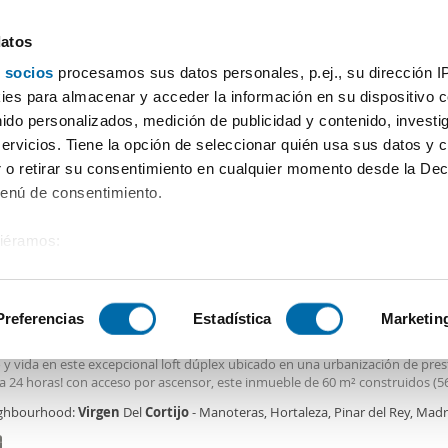
datos
 socios
procesamos sus datos personales, p.ej., su dirección I
Precio
Superficie
Habitaciones
Más filtros - 2
es para almacenar y acceder la información en su dispositivo co
nido personalizados, medición de publicidad y contenido, investi
Alquiler pisos Virgen Del Cortijo Madrid
servicios. Tiene la opción de seleccionar quién usa sus datos y 
 o retirar su consentimiento en cualquier momento desde la Dec
Ordenación Enalqu
Menú de consentimiento.
siéramos:
0€
NUEVO
 sobre su ubicación geográfica que puede tener una precisión de
2
m
1 Hab
1 Baño
tivo analizándolo activamente para buscar características específ
Preferencias
Estadística
Marketin
 en Virgen del Cortijo - Manoteras, Madrid,
úplex Moderno con Vistas Espectaculares - 1.050€/mes ¡Descubre tu nuevo 
 y vida en este excepcional loft dúplex ubicado en una urbanización de pres
sobre cómo se procesan sus datos personales y establezca su
ía 24 horas! con acceso por ascensor, este inmueble de 60 m² construidos (5
 de datos
. Puede cambiar o retirar su consentimiento en cualq
 ofrece una experiencia única gracias a su orientación sur y su luminosa terr
ghbourhood:
Virgen
Del
Cortijo
- Manoteras, Hortaleza, Pinar del Rey, Madr
es.
 espectaculares que te enamorarán. **Espacio Perfecto para Profesionales**
rio y 1 baño, este loft es ideal para empresas, autónomos o uso indistinto.