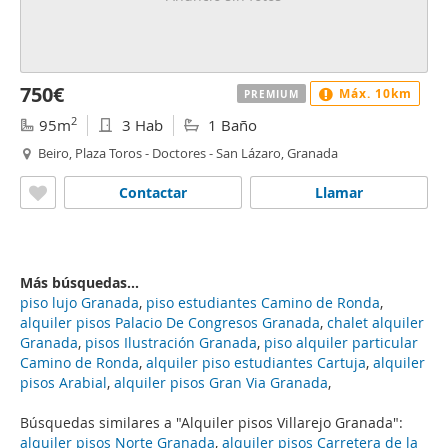
750€
Máx. 10km
PREMIUM
2
95m
3 Hab
1 Baño
Beiro, Plaza Toros - Doctores - San Lázaro, Granada
Contactar
Llamar
Más búsquedas...
piso lujo Granada
,
piso estudiantes Camino de Ronda
,
alquiler pisos Palacio De Congresos Granada
,
chalet alquiler
Granada
,
pisos Ilustración Granada
,
piso alquiler particular
Camino de Ronda
,
alquiler piso estudiantes Cartuja
,
alquiler
pisos Arabial
,
alquiler pisos Gran Via Granada
,
Búsquedas similares a "Alquiler pisos Villarejo Granada":
alquiler pisos Norte Granada
,
alquiler pisos Carretera de la