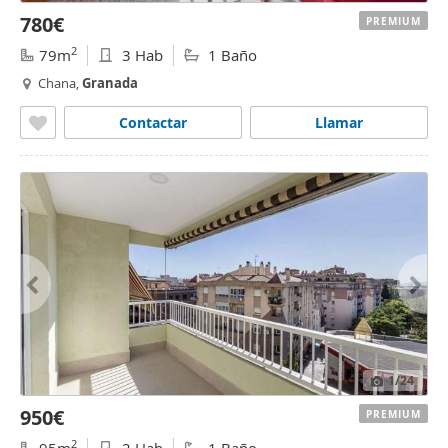
780€
PREMIUM
2
79m
3 Hab
1 Baño
Chana,
Granada
Contactar
Llamar
1
/24
950€
PREMIUM
2