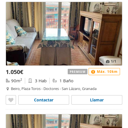
1
/1
1.050€
Máx. 10km
PREMIUM
2
90m
3 Hab
1 Baño
Beiro, Plaza Toros - Doctores - San Lázaro, Granada
Contactar
Llamar