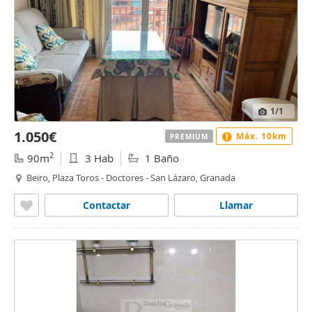
1
/1
1.050€
Máx. 10km
PREMIUM
2
90m
3 Hab
1 Baño
Beiro, Plaza Toros - Doctores - San Lázaro, Granada
Contactar
Llamar