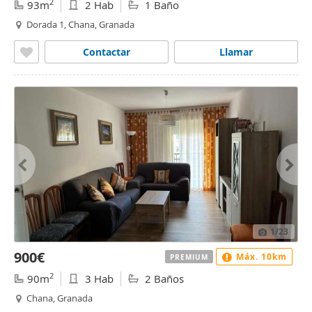
2
93m
2 Hab
1 Baño
Dorada 1, Chana, Granada
Contactar
Llamar
1
/23
900€
Máx. 10km
PREMIUM
2
90m
3 Hab
2 Baños
Chana, Granada