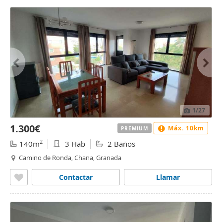
1
/27
1.300€
Máx. 10km
PREMIUM
2
140m
3 Hab
2 Baños
Camino de Ronda, Chana, Granada
Contactar
Llamar