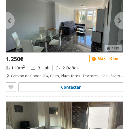
1
/19
1.250€
Máx. 10km
2
110m
3 Hab
2 Baños
Camino de Ronda 204, Beiro, Plaza Toros - Doctores - San Lázaro,
Granada
Contactar