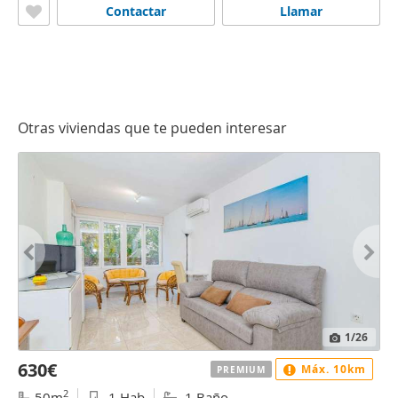
Contactar
Llamar
Otras viviendas que te pueden interesar
1
/26
630€
Máx. 10km
PREMIUM
2
50m
1 Hab
1 Baño