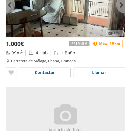
1
/5
1.000€
Máx. 10km
PREMIUM
2
99m
4 Hab
1 Baño
Carretera de Málaga, Chana, Granada
Contactar
Llamar
Anuncio sin fotos