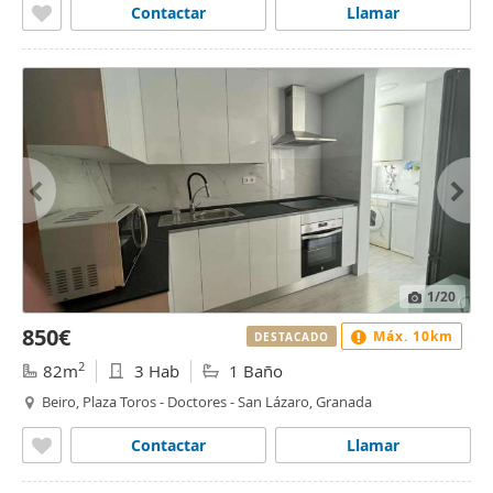
Contactar
Llamar
1
/20
850€
Máx. 10km
DESTACADO
2
82m
3 Hab
1 Baño
Beiro, Plaza Toros - Doctores - San Lázaro, Granada
Contactar
Llamar