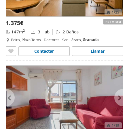
1
/25
1.375€
PREMIUM
2
147m
3 Hab
2 Baños
Beiro, Plaza Toros - Doctores - San Lázaro,
Granada
Contactar
Llamar
1
/19