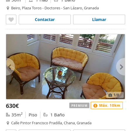
Beiro, Plaza Toros - Doctores - San Lázaro, Granada
Contactar
Llamar
1
/8
630€
Máx. 10km
PREMIUM
2
35m
Piso
1 Baño
Calle Pintor Francisco Pradilla, Chana, Granada