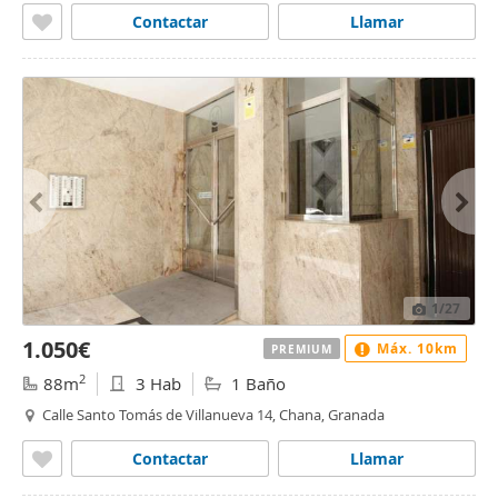
Contactar
Llamar
1
/27
1.050€
Máx. 10km
PREMIUM
2
88m
3 Hab
1 Baño
Calle Santo Tomás de Villanueva 14, Chana, Granada
Contactar
Llamar