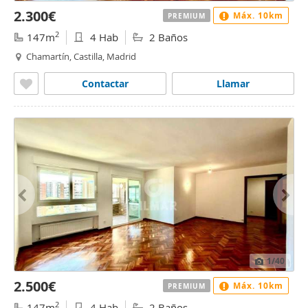
2.300€
Máx. 10km
PREMIUM
2
147m
4 Hab
2 Baños
Chamartín, Castilla, Madrid
Contactar
Llamar
1
/40
2.500€
Máx. 10km
PREMIUM
2
147m
4 Hab
2 Baños