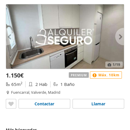
1
/19
1.150€
Máx. 10km
PREMIUM
2
65m
2 Hab
1 Baño
Fuencarral, Valverde, Madrid
Contactar
Llamar
Más búsquedas...