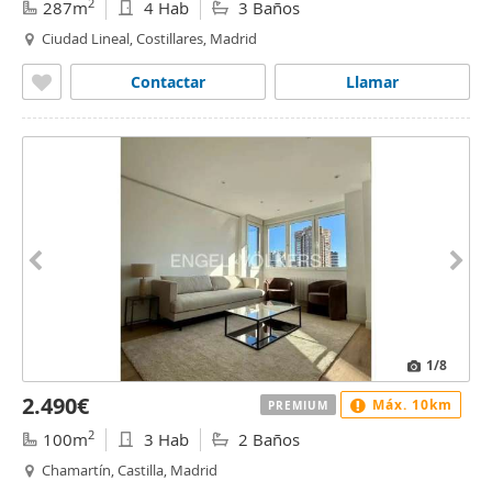
2
287m
4 Hab
3 Baños
Ciudad Lineal, Costillares, Madrid
Contactar
Llamar
1
/8
2.490€
Máx. 10km
PREMIUM
2
100m
3 Hab
2 Baños
Chamartín, Castilla, Madrid