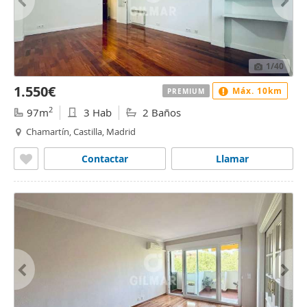
1
/40
1.550€
Máx. 10km
PREMIUM
2
97m
3 Hab
2 Baños
Chamartín, Castilla, Madrid
Contactar
Llamar