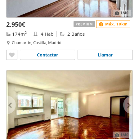
1
/40
2.950€
Máx. 10km
PREMIUM
2
174m
4 Hab
2 Baños
Chamartín, Castilla, Madrid
Contactar
Llamar
1
/40