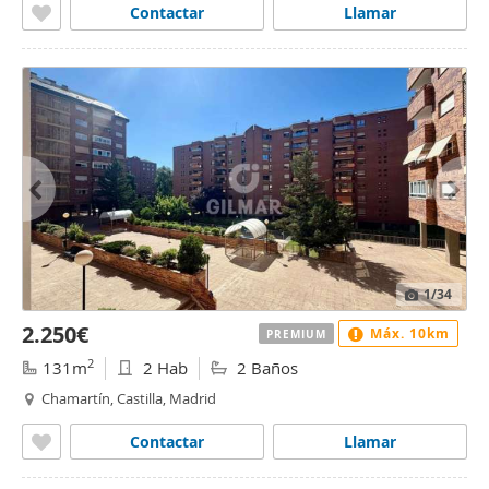
Contactar
Llamar
1
/34
2.250€
Máx. 10km
PREMIUM
2
131m
2 Hab
2 Baños
Chamartín, Castilla, Madrid
Contactar
Llamar