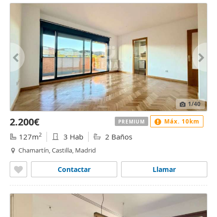
1
/40
2.200€
Máx. 10km
PREMIUM
2
127m
3 Hab
2 Baños
Chamartín, Castilla, Madrid
Contactar
Llamar