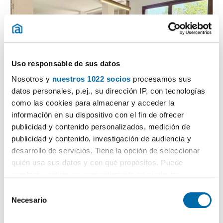
Uso responsable de sus datos
Nosotros y
nuestros 1022 socios
procesamos sus
1
/40
datos personales, p.ej., su dirección IP, con tecnologías
3.400€
Máx. 10km
PREMIUM
como las cookies para almacenar y acceder la
2
160m
4 Hab
3 Baños
información en su dispositivo con el fin de ofrecer
Chamartín, Castilla, Madrid
publicidad y contenido personalizados, medición de
publicidad y contenido, investigación de audiencia y
Contactar
Llamar
desarrollo de servicios. Tiene la opción de seleccionar
quién usa sus datos y con qué propósitos. Puede
cambiar o retirar su consentimiento en cualquier
momento desde la Declaración de cookies o clicando en
S
el Menú de consentimiento.
Necesario
e
l
Si lo permite, también quisiéramos: