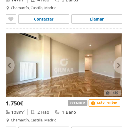
Chamartín, Castilla, Madrid
Contactar
Llamar
1
/40
1.750€
Máx. 10km
PREMIUM
2
108m
2 Hab
1 Baño
Chamartín, Castilla, Madrid