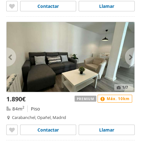
Contactar
Llamar
1
/7
1.890€
Máx. 10km
PREMIUM
2
84m
Piso
Carabanchel, Opañel, Madrid
Contactar
Llamar