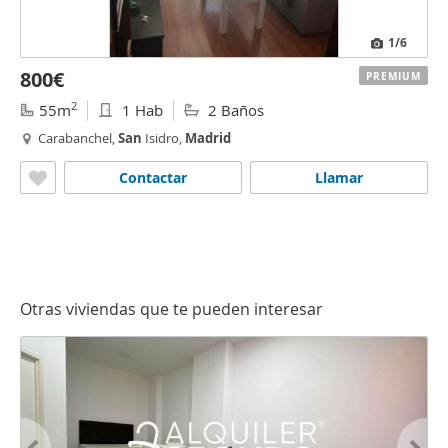
1
/6
800€
PREMIUM
2
55m
1 Hab
2 Baños
Carabanchel,
San
Isidro,
Madrid
Contactar
Llamar
Otras viviendas que te pueden interesar