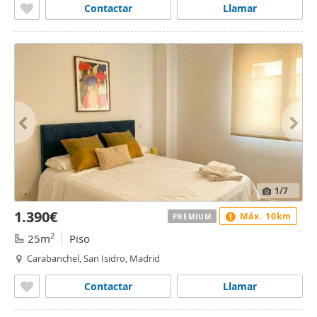
Contactar
Llamar
1
/7
1.390€
Máx. 10km
PREMIUM
2
25m
Piso
Carabanchel, San Isidro, Madrid
Contactar
Llamar