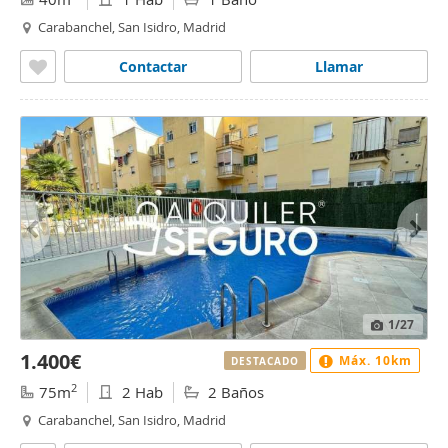
Carabanchel, San Isidro, Madrid
Contactar
Llamar
1
/27
1.400€
Máx. 10km
DESTACADO
2
75m
2 Hab
2 Baños
Carabanchel, San Isidro, Madrid