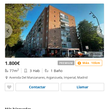
1
/22
1.800€
Máx. 10km
PREMIUM
2
77m
3 Hab
1 Baño
Avenida Del Manzanares, Arganzuela, Imperial, Madrid
Contactar
Llamar
Más búsquedas...