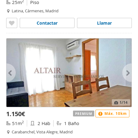
2
25m
Piso
Latina, Cármenes, Madrid
Contactar
Llamar
1
/14
1.150€
Máx. 10km
PREMIUM
2
51m
2 Hab
1 Baño
Carabanchel, Vista Alegre, Madrid