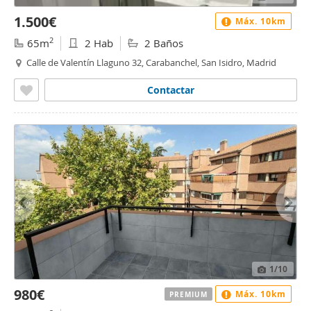
1.500€
Máx. 10km
2
65m
2 Hab
2 Baños
Calle de Valentín Llaguno 32, Carabanchel, San Isidro, Madrid
Contactar
1
/10
980€
Máx. 10km
PREMIUM