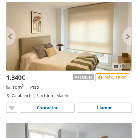
1
/5
1.340€
Máx. 10km
PREMIUM
2
16m
Piso
Carabanchel, San Isidro, Madrid
Contactar
Llamar