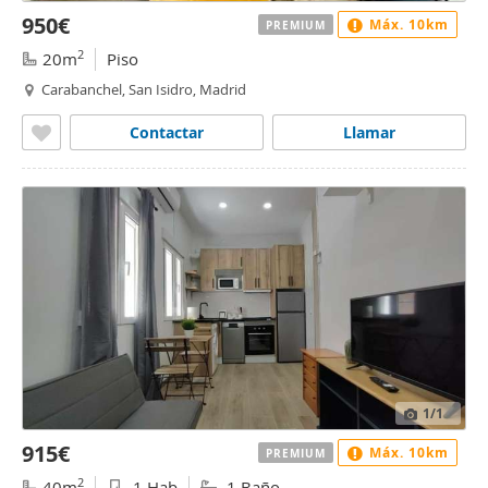
950€
Máx. 10km
PREMIUM
2
20m
Piso
Carabanchel, San Isidro, Madrid
Contactar
Llamar
1
/1
915€
Máx. 10km
PREMIUM
2
40m
1 Hab
1 Baño