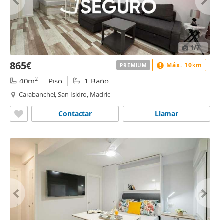
1
/7
865€
Máx. 10km
PREMIUM
2
40m
Piso
1 Baño
Carabanchel, San Isidro, Madrid
Contactar
Llamar