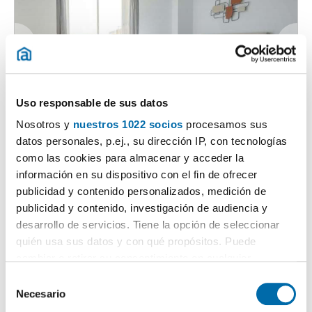
Uso responsable de sus datos
1
/9
Nosotros y
nuestros 1022 socios
procesamos sus
1.480€
Máx. 10km
PREMIUM
datos personales, p.ej., su dirección IP, con tecnologías
2
26m
Piso
como las cookies para almacenar y acceder la
información en su dispositivo con el fin de ofrecer
Carabanchel, San Isidro, Madrid
publicidad y contenido personalizados, medición de
Contactar
Llamar
publicidad y contenido, investigación de audiencia y
desarrollo de servicios. Tiene la opción de seleccionar
quién usa sus datos y con qué propósitos. Puede
cambiar o retirar su consentimiento en cualquier
momento desde la Declaración de cookies o clicando en
S
el Menú de consentimiento.
Necesario
e