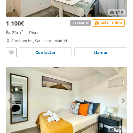
1
/10
1.100€
Máx. 10km
PREMIUM
2
25m
Piso
Carabanchel, San Isidro, Madrid
Contactar
Llamar
1
/9