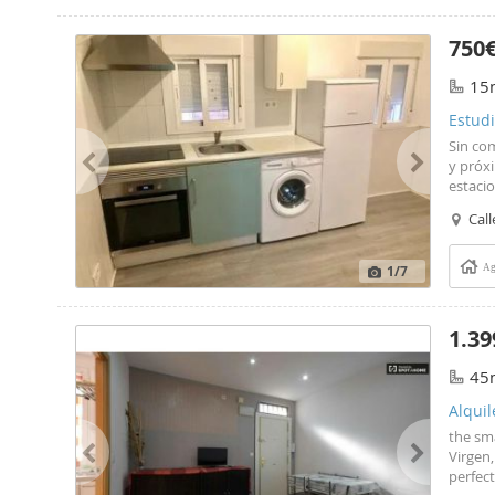
750
15
Estudi
Sin co
y próxi
estaci
reforma
Cal
comunid
seguro
1
/7
Ag
1.39
45
Alquil
the sma
Virgen
perfect