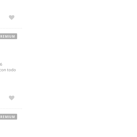
led: yes
PREMIUM
 6
 con todo
PREMIUM