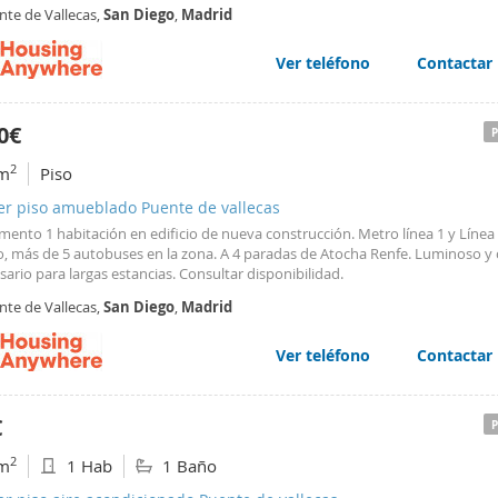
 Property type: apartment Elevator: no Number of bathrooms: 1 Wi-Fi instal
nte de Vallecas,
San
Diego
,
Madrid
y bien situado, a 2 minutos
Ver teléfono
Contactar
0€
2
m
Piso
er piso amueblado Puente de vallecas
ento 1 habitación en edificio de nueva construcción. Metro línea 1 y Línea
co, más de 5 autobuses en la zona. A 4 paradas de Atocha Renfe. Luminoso y
sario para largas estancias. Consultar disponibilidad.
nte de Vallecas,
San
Diego
,
Madrid
Ver teléfono
Contactar
€
2
m
1 Hab
1 Baño