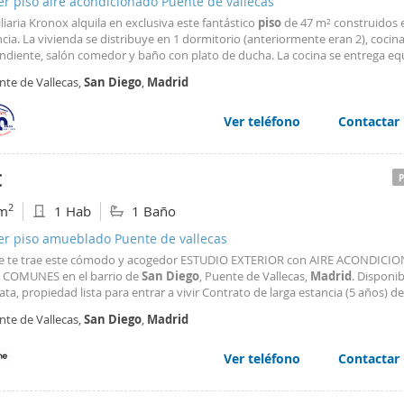
er piso aire acondicionado Puente de vallecas
iaria Kronox alquila en exclusiva este fantástico
piso
de 47 m² construidos
a. La vivienda se distribuye en 1 dormitorio (anteriormente eran 2), cocin
ndiente, salón comedor y baño con plato de ducha. La cocina se entrega e
ctrodomésticos, mientras que el resto de la vivienda se alquila sin amueblar
nte de Vallecas,
San
Diego
,
Madrid
ndo al futuro inquilino la posibilidad
Ver teléfono
Contactar
€
2
m
1 Hab
1 Baño
er piso amueblado Puente de vallecas
 te trae este cómodo y acogedor ESTUDIO EXTERIOR con AIRE ACONDICI
COMUNES en el barrio de
San
Diego
, Puente de Vallecas,
Madrid
. Disponib
ta, propiedad lista para entrar a vivir Contrato de larga estancia (5 años) d
miento 2 años. No se aceptan mascotas. En Zazume estaremos permanent
nte de Vallecas,
San
Diego
,
Madrid
posición para que tu hogar sea una experiencia
Ver teléfono
Contactar