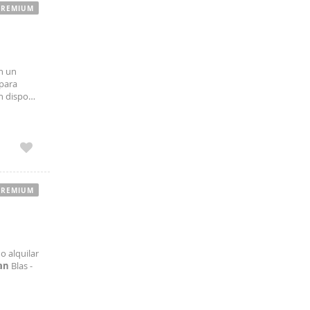
PREMIUM
n un
 para
ón dispone
amplio y
PREMIUM
o alquilar
an
Blas -
título
a a