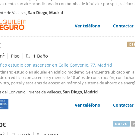
a cuenta con aire acondicionado con bomba de frío/calor por split, calefacc
dual de Gas Natural, es exterior, muy luminoso y se entrega amueblado. Finc
nte de Vallecas,
San
Diego
,
Madrid
r. Gastos de comunidad incluidos en el precio de la renta. Cercano a todo t
ios y servicios. Metro más cercano "Nueva Numancia" (L1). Autobuses EMT: 
 310. No se admiten mascotas.
Ver teléfono
Contactar
€
DE
2
m
Piso
1 Baño
ico estudio con ascensor en Calle Convenio, 77, Madrid
dinario estudio en alquiler en edificio moderno. Se encuentra ubicado en la
 de un edificio con ascensor y menos de 18 años de construcción, con facha
o visto, portal y escaleras de acceso en mármol y sistema de ahorro de energ
te placas solares. La vivienda se compone de un amplio salón comedor en 
e del Convenio, Puente de Vallecas,
San
Diego
,
Madrid
tes, cocina americana completamente amueblada y equipada, y baño comp
bañera. Los suelos son de parquet, la carpintería exterior es de aluminio la
 climalit, la calefacción es individual por gas natural, la puerta principal de ac
Ver teléfono
Contactar
da con doble puerta ignífuga, dispone de aire acondicionado con bomba de 
os y tiene un trastero incluido en el precio de 6m2 situado en la primera p
con acceso directo mediante ascensor. Esta magnifica vivienda se alquila va
0€
NUEVO
 completamente amueblada y equipada. Es ideal para gente que busque una
, moderna y muy luminosa ya que su orientación es sur. Aproveche esta
2