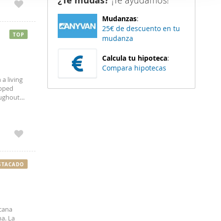
¿Te mudas?
¡Te ayudamos!
er funciones
Mudanzas
:
 haga del
25€ de descuento en tu
den
TOP
mudanza
r del uso
Calcula tu hipoteca
:
Compara hipotecas
a living
ipped
oughout
, 3.7 km
STACADO
icana
a. La