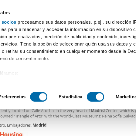
datos
 socios
procesamos sus datos personales, p.ej., su dirección I
Precio
Superficie
Habitaciones
Más filtros - 2
es para almacenar y acceder la información en su dispositivo co
nido personalizados, medición de publicidad y contenido, investi
Alquiler pisos San Diego Madrid
servicios. Tiene la opción de seleccionar quién usa sus datos y 
 o retirar su consentimiento en cualquier momento desde la Dec
Ordenación Enalqu
Menú de consentimiento.
siéramos:
0€
 sobre su ubicación geográfica que puede tener una precisión de
2
0m
Piso
tivo analizándolo activamente para buscar características específ
Preferencias
Estadística
Marketin
er piso aire acondicionado Centro
LABLE FROM AUGUST 2024 – A beautiful apartment is available for MONTHLY
ently located on Calle Atocha, in the very heart of
Madrid
Center, which is 
sobre cómo se procesan sus datos personales y establezca su
owned “Triangle of Arts” with the World-Class Museums: Reina Sofía (Salvado
 de datos
. Puede cambiar o retirar su consentimiento en cualq
icasso), Prado (
Diego
Velázquez) and Thyssen (Private Collection) within wa
tro, Embajadores,
Madrid
es.
e! Metro and bus stations are right on