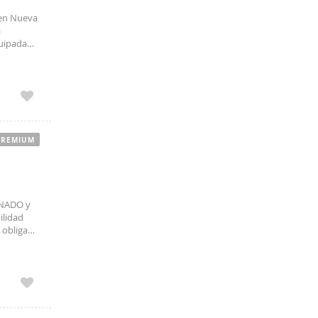
 en Nueva
a
quipada
,
PREMIUM
ONADO y
ilidad
e obligado
emente a