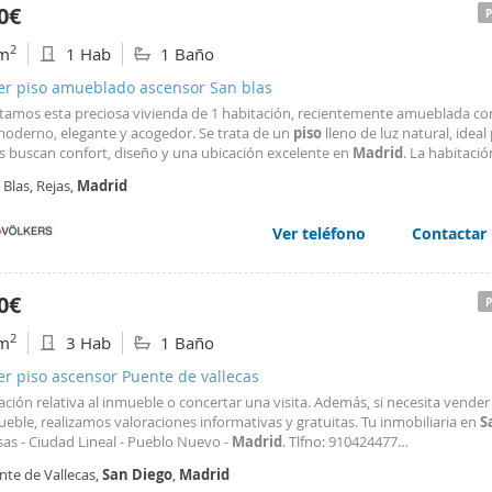
0€
2
m
1 Hab
1 Baño
ler piso amueblado ascensor San blas
tamos esta preciosa vivienda de 1 habitación, recientemente amueblada co
 moderno, elegante y acogedor. Se trata de un
piso
lleno de luz natural, ideal
s buscan confort, diseño y una ubicación excelente en
Madrid
. La habitaci
 cómoda cama doble y un gran armario empotrado, ofreciendo un espacio 
Blas, Rejas,
Madrid
nal. El baño ha sido completamente reformado
Ver teléfono
Contactar
0€
2
m
3 Hab
1 Baño
er piso ascensor Puente de vallecas
ción relativa al inmueble o concertar una visita. Además, si necesita vender 
eble, realizamos valoraciones informativas y gratuitas. Tu inmobiliaria en
S
sas - Ciudad Lineal - Pueblo Nuevo -
Madrid
. Tlfno: 910424477
upoinmobiliariomiracasa.com La información de este anuncio, se muestra a 
nte de Vallecas,
San
Diego
,
Madrid
tivo, no es contractual ni vinculante y puede contener errores. Oferta sujet