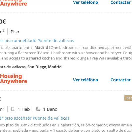
Ver teléfono
Contactar
web se usan para personalizar el contenido y los anuncios, ofrec
ar el tráfico. Además, compartimos información sobre el uso que
tners de redes sociales, publicidad y análisis web, quienes pue
0€
ación que les haya proporcionado o que hayan recopilado a parti
2
m
Piso
vicios.
er piso amueblado Puente de vallecas
table apartment in
Madrid
! One-bedroom, air-conditioned apartment with 
eaturing a flat-screen TV and 1 bathroom with a shower and hairdryer. Equ
n and access to a shared kitchen and shared lounge. Free WiFi available thr
operty. About the area: Located in
Madrid
, 3.5 km from Atocha Train Station
nte de Vallecas,
San
Diego
,
Madrid
eina Sofia Museum, and 4.7 km from
Ver teléfono
Contactar
€
DE
2
m
1 Hab
1 Baño
er piso ascensor Puente de vallecas
ico
piso
de 35m2 distribuidos en 1 habitación, salón-comedor, cocina amer
ente amueblada y equipada, y 1 cuarto de baño completo con palto de duch