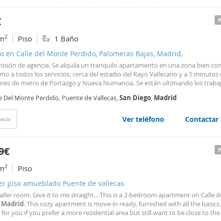
€
2
m
Piso
1 Baño
o en Calle del Monte Perdido, Palomeras Bajas, Madrid,
misión de agencia. Se alquila un tranquilo apartamento en una zona bien c
mo a todos los servicios, cerca del estadio del Rayo Vallecano y a 5 minutos 
ones de metro de Portazgo y Nueva Numancia. Se están ultimando los traba
, visitas disponibles la próxima semana. Disponibilidad inmediata y gastos
le Del Monte Perdido, Puente de Vallecas,
San
Diego
,
Madrid
ad incluidos en el precio. Sólo perfiles solventes con contrato fijo, se solici
 de impago. Solicitamos un mes de fianza.
Ver teléfono
Contactar
encia
9€
2
m
Piso
er piso amueblado Puente de vallecas
ller room. Give it to me straight... This is a 2-bedroom apartment on Calle d
,
Madrid
. This cozy apartment is move-in ready, furnished with all the basics. 
 for you if you prefer a more residential area but still want to be close to the 