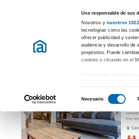
Uso responsable de sus 
Especialistas en pisos en alquiler
Nosotros y
nuestros 1022
Madrid
Elegir distrito
tecnologías como las cooki
ofrecer publicidad y conte
Inicio
Alquiler pisos Madrid provincia
Alquiler pisos Madrid
audiencia y desarrollo de 
propósitos. Puede cambiar
Alquiler pisos San Diego Madrid
(25 viviendas)
cookies o clicando en el 
Si lo permite, también qui
3.75
Recopilar información
10
metros
S
Identificar su disposi
Necesario
Alquil
e
digitales)
– AVAI
l
conveni
Obtenga más información 
e
the ren
preferencias en la
sección
Pablo P
c
Cen
en la Declaración de cooki
distanc
c