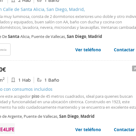
m
2 Hab
1 Baño
nidad y adquiera esta excelente vivienda por el precio de 930 euros/mes, 
ero incluidos ref. -d237-a Empresa familiar con la experiencia de 3 generacio
n Calle de Santa Alicia, San Diego, Madrid,
nando patrimonio Nuestra garantía, el tiempo. Desde 1957 creando hogares.
da muy luminosa, consta de 2 dormitorios exteriores uno doble y otro indivi
tra más en http://www. Davidmaqueda. Es
ados y equipados, buen salón con AA, baño con ducha y cocina con
odomésticos, lavadora, nevera, microondas y lavavajillas. Ventanas cambiad
de puente térmico, calefacción con caldera nueva por gas natural y suelo de
le De
Santa
Alicia, Puente de Vallecas,
San
Diego
,
Madrid
uy comercial y muy bien comunicada con el centro de
Madrid
Ideal para c
sad@s enviar WA con Ref Ali27.
Ver teléfono
Contactar
encia
0€
2
m
1 Hab
1 Baño
io con consumos incluidos
re este acogedor
piso
de 45 metros cuadrados, ideal para quienes buscan
dad y funcionalidad en una ubicación céntrica. Construido en 1923, este
mento ha sido cuidadosamente mantenido y se encuentra en excelente est
 con un dormitorio equipado con armarios empotrados y una cama doble, 
e de Argente, Puente de Vallecas,
San
Diego
,
Madrid
escansar después de un día de trabajo o estudio. La vivienda dispone
Ver teléfono
Contactar