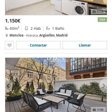
1
/16
1.150€
TOP
2
60m
2 Hab
1 Baño
Moncloa
- Aravaca,
Argüelles
,
Madrid
Contactar
Llamar
1
/40