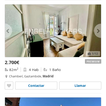
1
/12
2.700€
PREMIUM
2
82m
4 Hab
1 Baño
Chamberí, Gaztambide,
Madrid
Contactar
Llamar