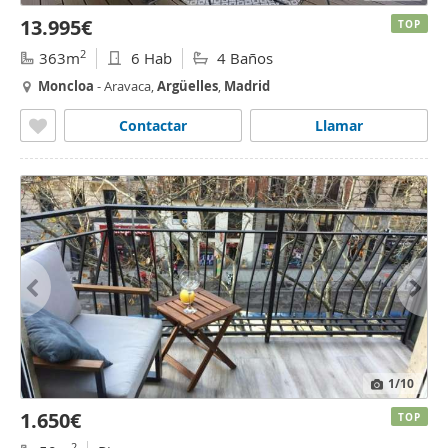
13.995€
TOP
2
363m
6 Hab
4 Baños
Moncloa
- Aravaca,
Argüelles
,
Madrid
Contactar
Llamar
1
/10
1.650€
TOP
2