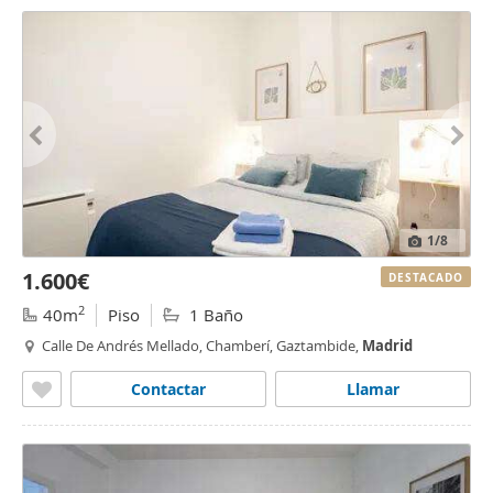
1
/8
1.600€
DESTACADO
2
40m
Piso
1 Baño
Calle De Andrés Mellado, Chamberí, Gaztambide,
Madrid
Contactar
Llamar