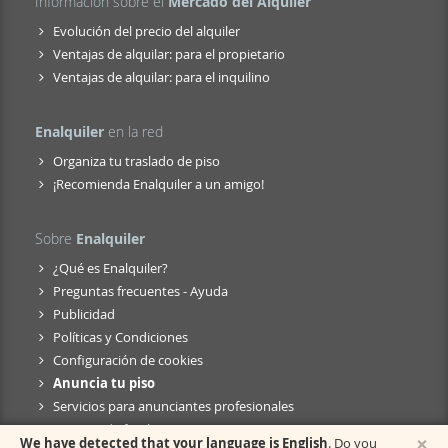
Información sobre el
Mercado del Alquiler
Evolución del precio del alquiler
Ventajas de alquilar: para el propietario
Ventajas de alquilar: para el inquilino
Enalquiler
en la red
Organiza tu traslado de piso
¡Recomienda Enalquiler a un amigo!
Sobre
Enalquiler
¿Qué es Enalquiler?
Preguntas frecuentes - Ayuda
Publicidad
Políticas y Condiciones
Configuración de cookies
Anuncia tu piso
Servicios para anunciantes profesionales
Anuncio de fusión
×
We have detected that your language is English
. Do you