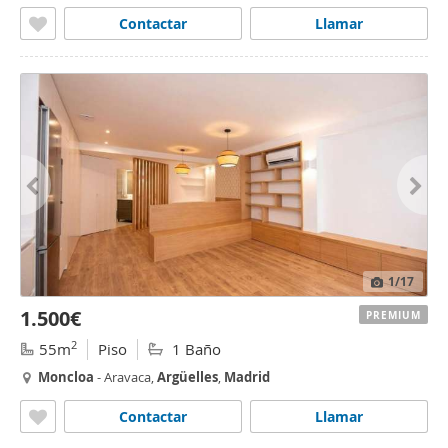
Contactar
Llamar
1
/17
1.500€
PREMIUM
2
55m
Piso
1 Baño
Moncloa
- Aravaca,
Argüelles
,
Madrid
Contactar
Llamar