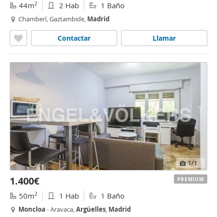
2
44m
2 Hab
1 Baño
Chamberí, Gaztambide,
Madrid
Contactar
Llamar
1
/1
1.400€
PREMIUM
2
50m
1 Hab
1 Baño
Moncloa
- Aravaca,
Argüelles
,
Madrid