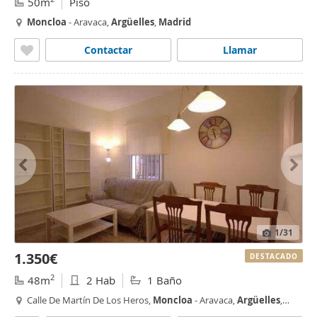
50m
Piso
Moncloa
- Aravaca,
Argüelles
,
Madrid
Contactar
Llamar
1
/31
1.350€
DESTACADO
2
48m
2 Hab
1 Baño
Calle De Martín De Los Heros,
Moncloa
- Aravaca,
Argüelles
,
Madrid