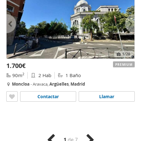
1
/20
1.700€
PREMIUM
2
90m
2 Hab
1 Baño
Moncloa
- Aravaca,
Argüelles
,
Madrid
Contactar
Llamar
1
de 7