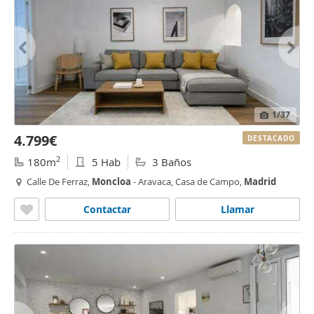
1
/37
4.799€
DESTACADO
2
180m
5 Hab
3 Baños
Calle De Ferraz,
Moncloa
- Aravaca, Casa de Campo,
Madrid
Contactar
Llamar