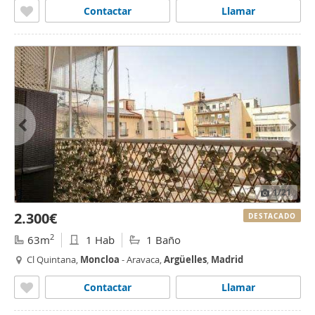
Contactar
Llamar
1
/21
2.300€
DESTACADO
2
63m
1 Hab
1 Baño
Cl Quintana,
Moncloa
- Aravaca,
Argüelles
,
Madrid
Contactar
Llamar