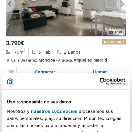
1
/38
3.790€
DESTACADO
2
170m
5 Hab
2 Baños
Calle De Ferraz,
Moncloa
- Aravaca,
Argüelles
,
Madrid
Contactar
Llamar
Uso responsable de sus datos
Nosotros y
nuestros 1022 socios
procesamos sus
datos personales, p.ej., su dirección IP, con tecnologías
como las cookies para almacenar y acceder la