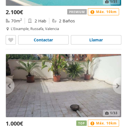
1
/31
2.100€
Máx. 10km
PREMIUM
2
70m
2 Hab
2 Baños
L'Eixample, Russafa, Valencia
Contactar
Llamar
1
/33
1.000€
Máx. 10km
TOP