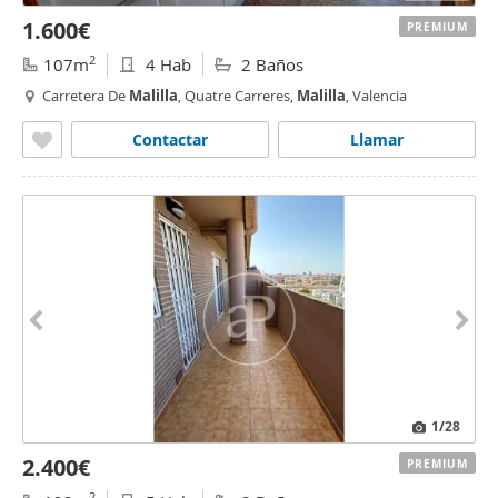
1.600€
PREMIUM
2
107m
4 Hab
2 Baños
Carretera De
Malilla
, Quatre Carreres,
Malilla
, Valencia
Contactar
Llamar
1
/28
2.400€
PREMIUM
2