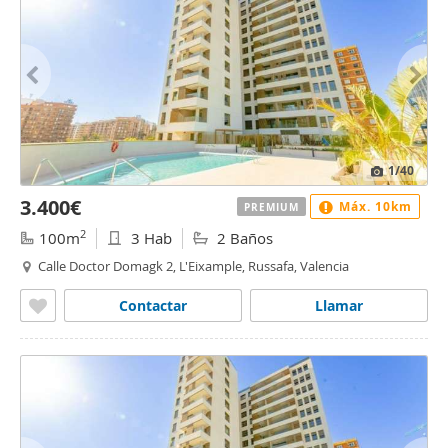
1
/40
3.400€
Máx. 10km
PREMIUM
2
100m
3 Hab
2 Baños
Calle Doctor Domagk 2, L'Eixample, Russafa, Valencia
Contactar
Llamar