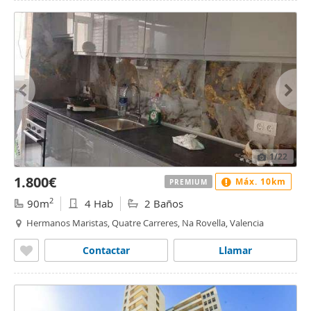
1
/22
1.800€
Máx. 10km
PREMIUM
2
90m
4 Hab
2 Baños
Hermanos Maristas, Quatre Carreres, Na Rovella, Valencia
Contactar
Llamar