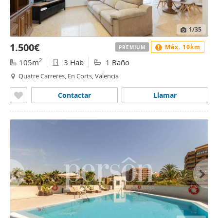
1
/35
1.500€
Máx. 10km
PREMIUM
2
105m
3 Hab
1 Baño
Quatre Carreres, En Corts, Valencia
Contactar
Llamar