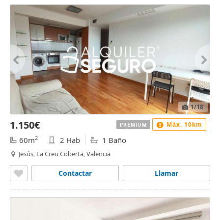
1
/18
1.150€
Máx. 10km
PREMIUM
2
60m
2 Hab
1 Baño
Jesús, La Creu Coberta, Valencia
Contactar
Llamar