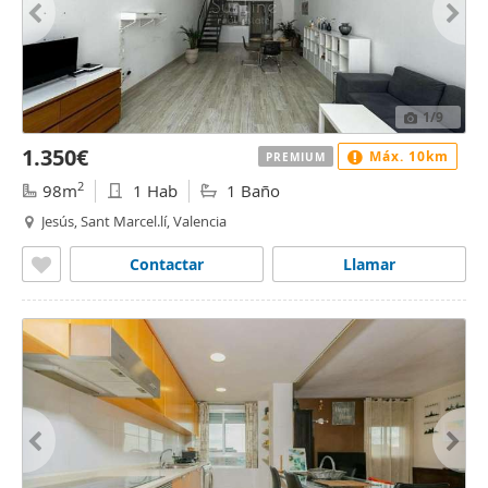
1
/9
1.350€
Máx. 10km
PREMIUM
2
98m
1 Hab
1 Baño
Jesús, Sant Marcel.lí, Valencia
Contactar
Llamar