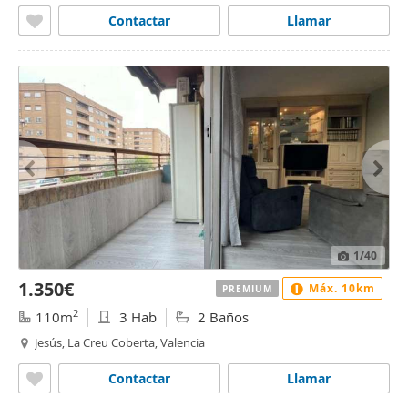
Contactar
Llamar
1
/40
1.350€
Máx. 10km
PREMIUM
2
110m
3 Hab
2 Baños
Jesús, La Creu Coberta, Valencia
Contactar
Llamar