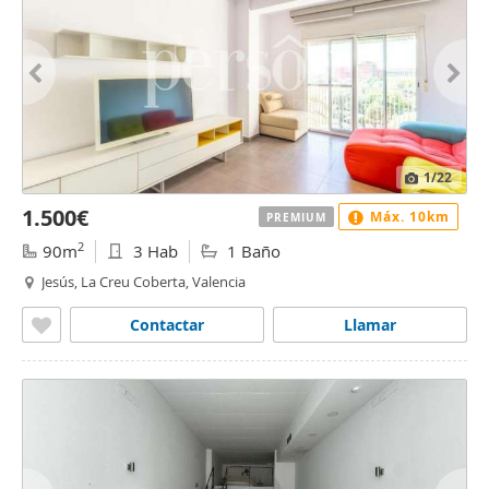
1
/22
1.500€
Máx. 10km
PREMIUM
2
90m
3 Hab
1 Baño
Jesús, La Creu Coberta, Valencia
Contactar
Llamar