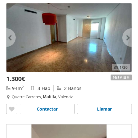
1
/20
1.300€
PREMIUM
2
94m
3 Hab
2 Baños
Quatre Carreres,
Malilla
, Valencia
Contactar
Llamar