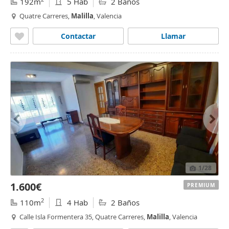
192m
5 Hab
2 Baños
Quatre Carreres,
Malilla
, Valencia
Contactar
Llamar
1
/28
1.600€
PREMIUM
2
110m
4 Hab
2 Baños
Calle Isla Formentera 35, Quatre Carreres,
Malilla
, Valencia