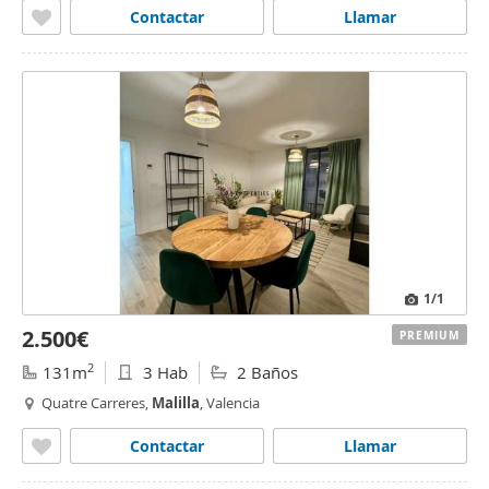
Contactar
Llamar
1
/1
2.500€
PREMIUM
2
131m
3 Hab
2 Baños
Quatre Carreres,
Malilla
, Valencia
Contactar
Llamar