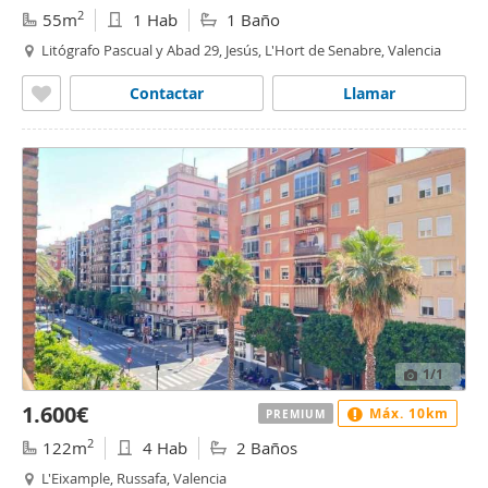
2
55m
1 Hab
1 Baño
Litógrafo Pascual y Abad 29, Jesús, L'Hort de Senabre, Valencia
Contactar
Llamar
1
/1
1.600€
Máx. 10km
PREMIUM
2
122m
4 Hab
2 Baños
L'Eixample, Russafa, Valencia