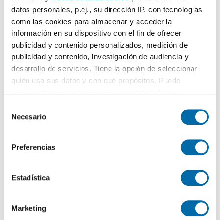
datos personales, p.ej., su dirección IP, con tecnologías
1.500€
Máx. 10km
PREMIUM
como las cookies para almacenar y acceder la
2
73m
Piso
información en su dispositivo con el fin de ofrecer
publicidad y contenido personalizados, medición de
Quatre Carreres, Na Rovella, Valencia
publicidad y contenido, investigación de audiencia y
Contactar
Llamar
desarrollo de servicios. Tiene la opción de seleccionar
quién usa sus datos y con qué propósitos. Puede
cambiar o retirar su consentimiento en cualquier
momento desde la Declaración de cookies o clicando en
S
el Menú de consentimiento.
Necesario
e
l
Si lo permite, también quisiéramos:
e
Preferencias
Recopilar información sobre su ubicación geográfica
c
que puede tener una precisión de varios metros
c
Identificar su dispositivo analizándolo activamente
i
Estadística
para buscar características específicas (huellas
ó
1
/23
digitales)
n
1.400€
Marketing
Máx. 10km
PREMIUM
d
Obtenga más información sobre cómo se procesan sus