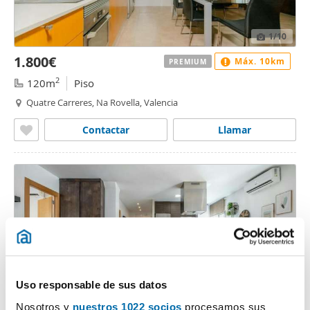
1
/10
1.800€
Máx. 10km
PREMIUM
2
120m
Piso
Quatre Carreres, Na Rovella, Valencia
Contactar
Llamar
Uso responsable de sus datos
Nosotros y
nuestros 1022 socios
procesamos sus
1
/10