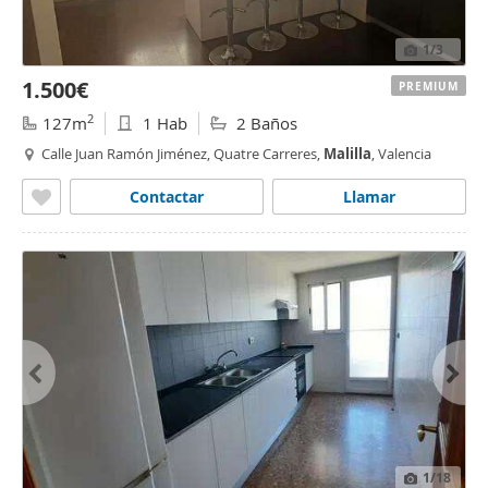
1
/3
1.500€
PREMIUM
2
127m
1 Hab
2 Baños
Calle Juan Ramón Jiménez, Quatre Carreres,
Malilla
, Valencia
Contactar
Llamar
1
/18