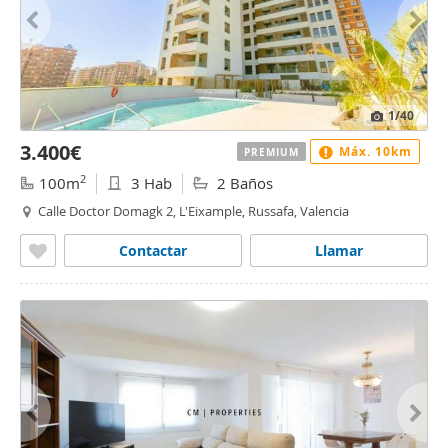
1
/40
3.400€
Máx. 10km
PREMIUM
2
100m
3 Hab
2 Baños
Calle Doctor Domagk 2, L'Eixample, Russafa, Valencia
Contactar
Llamar