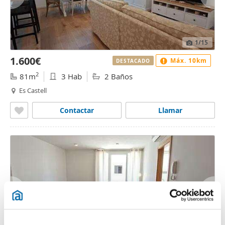
1
/15
1.600€
Máx. 10km
DESTACADO
2
81m
3 Hab
2 Baños
Es Castell
Contactar
Llamar