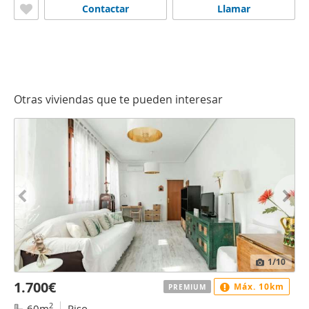
Contactar
Llamar
Otras viviendas que te pueden interesar
1
/10
1.700€
Máx. 10km
PREMIUM
2
60m
Piso