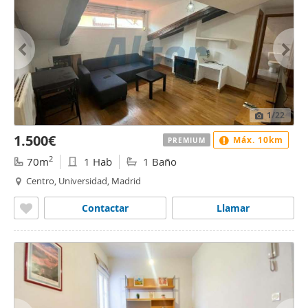
1
/22
1.500€
Máx. 10km
PREMIUM
2
70m
1 Hab
1 Baño
Centro, Universidad, Madrid
Contactar
Llamar