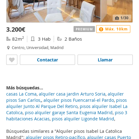
1
/30
3.200€
Máx. 10km
PREMIUM
2
82m
3 Hab
2 Baños
Centro, Universidad, Madrid
Contactar
Llamar
Más búsquedas...
casas La Coma
,
alquiler casa jardin Arturo Soria
,
alquiler
pisos San Carlos,
,
alquiler pisos Fuencarral-el Pardo
,
pisos
alquiler Junto Al Parque Del Retiro
,
pisos alquiler Isabel La
Catolica
,
piso alquiler garaje Santa Eugenia Madrid
,
piso 3
habitaciones Acacias
,
pisos alquiler Ligonde Madrid
,
Búsquedas similares a "Alquiler pisos Isabel La Catolica
Madrid":
alquiler pisos Retiro-pacífico
,
alquiler casas Puerto