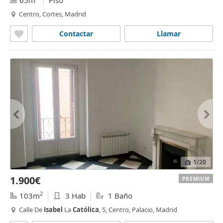
65m
Piso
Centro, Cortes, Madrid
Contactar
Llamar
1
/20
1.900€
PREMIUM
2
103m
3 Hab
1 Baño
Calle De
Isabel
La
Católica
, 5, Centro, Palacio, Madrid