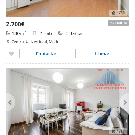
1
/30
2.700€
PREMIUM
2
130m
2 Hab
2 Baños
Centro, Universidad, Madrid
Contactar
Llamar
1
/18