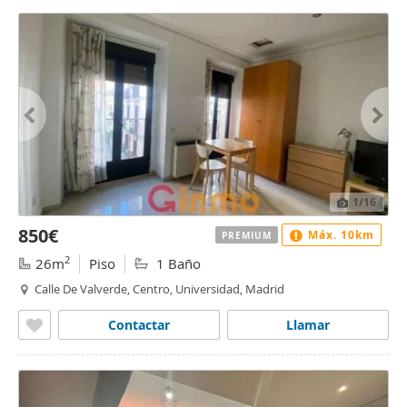
1
/16
850€
Máx. 10km
PREMIUM
2
26m
Piso
1 Baño
Calle De Valverde, Centro, Universidad, Madrid
Contactar
Llamar