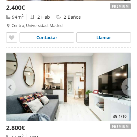
2.400€
PREMIUM
2
94m
2 Hab
2 Baños
Centro, Universidad, Madrid
Contactar
Llamar
1
/10
2.800€
PREMIUM
2