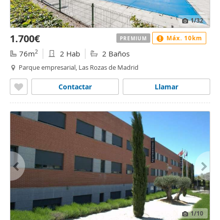
1
/32
1.700€
Máx. 10km
PREMIUM
2
76m
2 Hab
2 Baños
Parque empresarial, Las Rozas de Madrid
Contactar
Llamar
1
/10