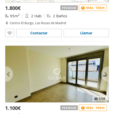
1.800€
Máx. 10km
PREMIUM
2
95m
2 Hab
2 Baños
Centro-El Burgo, Las Rozas de Madrid
Contactar
Llamar
1
/38
1.100€
Máx. 10km
PREMIUM