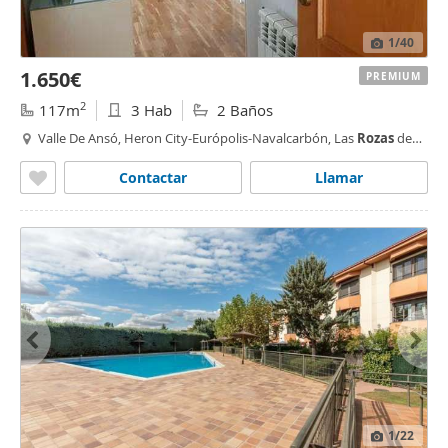
1
/40
1.650€
PREMIUM
2
117m
3 Hab
2 Baños
Valle De Ansó, Heron City-Európolis-Navalcarbón, Las
Rozas
de
Madrid
Contactar
Llamar
1
/22