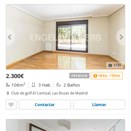
1
/35
2.300€
Máx. 10km
PREMIUM
2
106m
3 Hab
2 Baños
Club de golf-El Cantizal, Las Rozas de Madrid
Contactar
Llamar