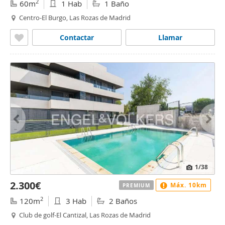
2
60m
1 Hab
1 Baño
Centro-El Burgo, Las Rozas de Madrid
Contactar
Llamar
1
/38
2.300€
Máx. 10km
PREMIUM
2
120m
3 Hab
2 Baños
Club de golf-El Cantizal, Las Rozas de Madrid