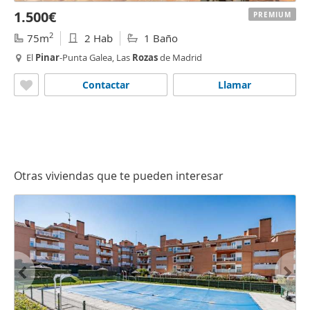
1.500€
PREMIUM
2
75m
2 Hab
1 Baño
El
Pinar
-Punta Galea, Las
Rozas
de Madrid
Contactar
Llamar
Otras viviendas que te pueden interesar