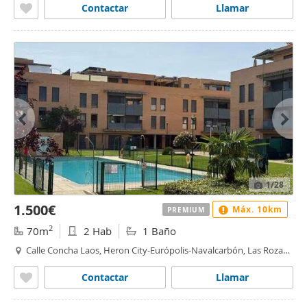
Contactar
Llamar
1
/28
1.500€
Máx. 10km
PREMIUM
2
70m
2 Hab
1 Baño
Calle Concha Laos, Heron City-Európolis-Navalcarbón, Las Rozas
de Madrid
Contactar
Llamar