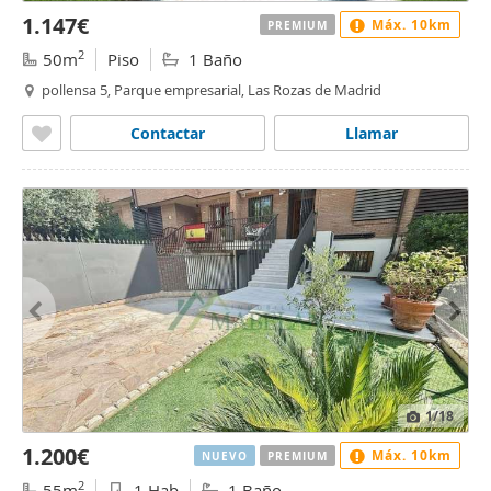
1.147€
Máx. 10km
PREMIUM
2
50m
Piso
1 Baño
pollensa 5, Parque empresarial, Las Rozas de Madrid
Contactar
Llamar
1
/18
1.200€
Máx. 10km
NUEVO
PREMIUM
2
55m
1 Hab
1 Baño