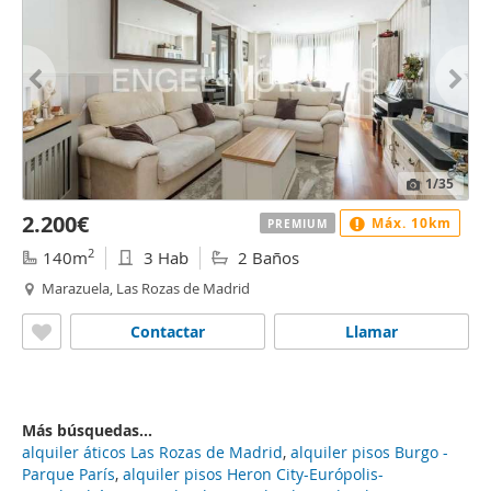
1
/35
2.200€
Máx. 10km
PREMIUM
2
140m
3 Hab
2 Baños
Marazuela, Las Rozas de Madrid
Contactar
Llamar
Más búsquedas...
alquiler áticos Las Rozas de Madrid
,
alquiler pisos Burgo -
Parque París
,
alquiler pisos Heron City-Európolis-