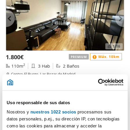
1
/16
1.800€
Máx. 10km
PREMIUM
2
110m
3 Hab
2 Baños
Centro-El Burgo, Las Rozas de Madrid
Contactar
Llamar
Uso responsable de sus datos
Nosotros y
nuestros 1022 socios
procesamos sus
datos personales, p.ej., su dirección IP, con tecnologías
como las cookies para almacenar y acceder la