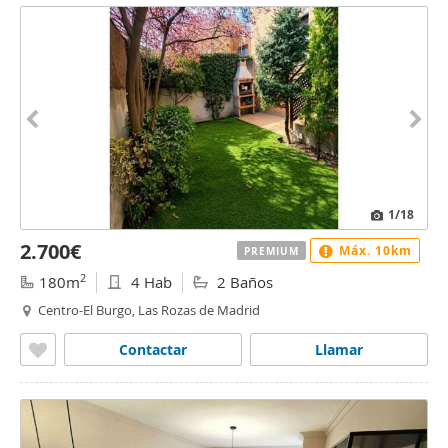
1
/18
2.700€
Máx. 10km
PREMIUM
2
180m
4 Hab
2 Baños
Centro-El Burgo, Las Rozas de Madrid
Contactar
Llamar