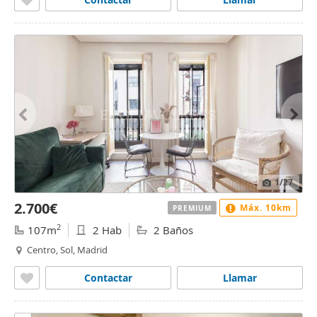
1
/27
2.700€
Máx. 10km
PREMIUM
2
107m
2 Hab
2 Baños
Centro, Sol, Madrid
Contactar
Llamar