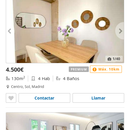
1
/40
4.500€
Máx. 10km
PREMIUM
2
130m
4 Hab
4 Baños
Centro, Sol, Madrid
Contactar
Llamar