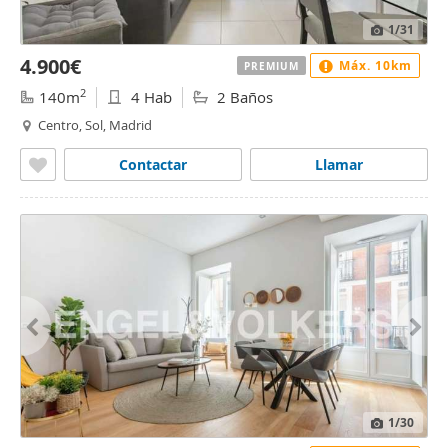
1
/31
4.900€
Máx. 10km
PREMIUM
2
140m
4 Hab
2 Baños
Centro, Sol, Madrid
Contactar
Llamar
1
/30