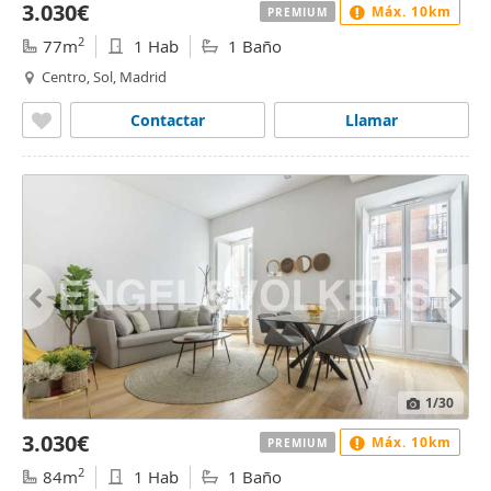
3.030€
Máx. 10km
PREMIUM
2
77m
1 Hab
1 Baño
Centro, Sol, Madrid
Contactar
Llamar
1
/30
3.030€
Máx. 10km
PREMIUM
2
84m
1 Hab
1 Baño