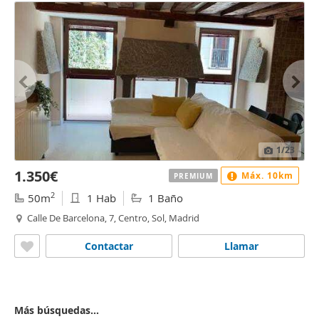
1
/23
1.350€
Máx. 10km
PREMIUM
2
50m
1 Hab
1 Baño
Calle De Barcelona, 7, Centro, Sol, Madrid
Contactar
Llamar
Más búsquedas...