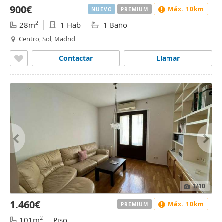
900€
Máx. 10km
NUEVO
PREMIUM
2
28m
1 Hab
1 Baño
Centro, Sol, Madrid
Contactar
Llamar
1
/10
1.460€
Máx. 10km
PREMIUM
2
101m
Piso