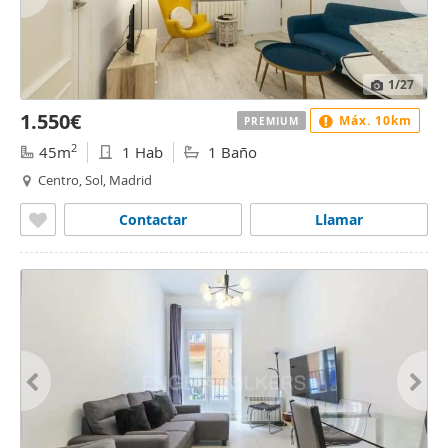
1
/27
1.550€
Máx. 10km
PREMIUM
2
45m
1 Hab
1 Baño
Centro, Sol, Madrid
Contactar
Llamar