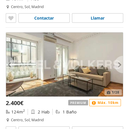
Centro, Sol, Madrid
Contactar
Llamar
1
/28
2.400€
Máx. 10km
PREMIUM
2
124m
2 Hab
1 Baño
Centro, Sol, Madrid