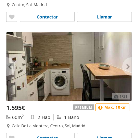
Centro, Sol, Madrid
Contactar
Llamar
1
/31
1.595€
Máx. 10km
PREMIUM
2
60m
2 Hab
1 Baño
Calle De La Montera, Centro, Sol, Madrid
Contactar
Llamar