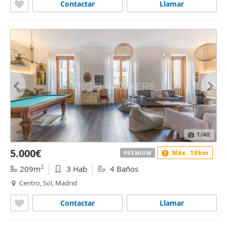
Contactar
Llamar
1
/40
5.000€
Máx. 10km
PREMIUM
2
209m
3 Hab
4 Baños
Centro, Sol, Madrid
Contactar
Llamar