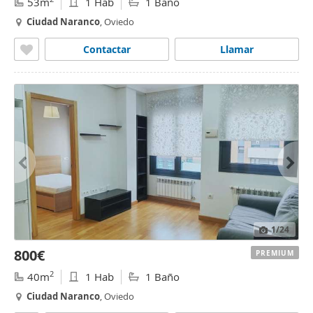
53m
1 Hab
1 Baño
Ciudad
Naranco
, Oviedo
Contactar
Llamar
1
/24
800€
PREMIUM
2
40m
1 Hab
1 Baño
Ciudad
Naranco
, Oviedo