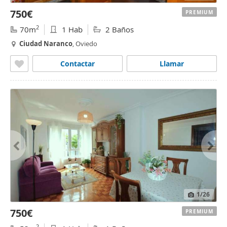
750€
PREMIUM
2
70m
1 Hab
2 Baños
Ciudad
Naranco
, Oviedo
Contactar
Llamar
1
/26
750€
PREMIUM
2