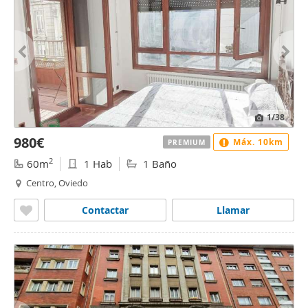
1
/38
980€
Máx. 10km
PREMIUM
2
60m
1 Hab
1 Baño
Centro, Oviedo
Contactar
Llamar