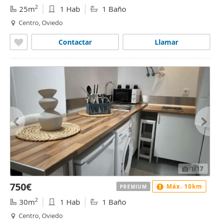
2
25m
1 Hab
1 Baño
Centro, Oviedo
Contactar
Llamar
1
/17
750€
Máx. 10km
PREMIUM
2
30m
1 Hab
1 Baño
Centro, Oviedo