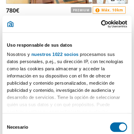
780€
Máx. 10km
PREMIUM
2
63m
1 Hab
1 Baño
Centro, Oviedo
Contactar
Llamar
Uso responsable de sus datos
Nosotros y
nuestros 1022 socios
procesamos sus
datos personales, p.ej., su dirección IP, con tecnologías
como las cookies para almacenar y acceder la
información en su dispositivo con el fin de ofrecer
publicidad y contenido personalizados, medición de
publicidad y contenido, investigación de audiencia y
desarrollo de servicios. Tiene la opción de seleccionar
quién usa sus datos y con qué propósitos. Puede
cambiar o retirar su consentimiento en cualquier
1
/14
momento desde la Declaración de cookies o clicando en
S
el Menú de consentimiento.
1.000€
Necesario
Máx. 10km
e