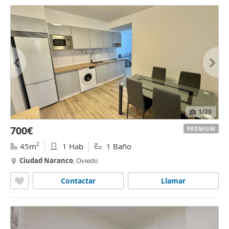
1
/20
700€
PREMIUM
2
45m
1 Hab
1 Baño
Ciudad
Naranco
, Oviedo
Contactar
Llamar