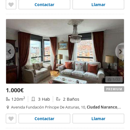
Contactar
Llamar
1
/32
1.000€
PREMIUM
2
120m
3 Hab
2 Baños
Avenida Fundación Príncipe De Asturias, 10,
Ciudad
Naranco
,
Oviedo
Contactar
Llamar