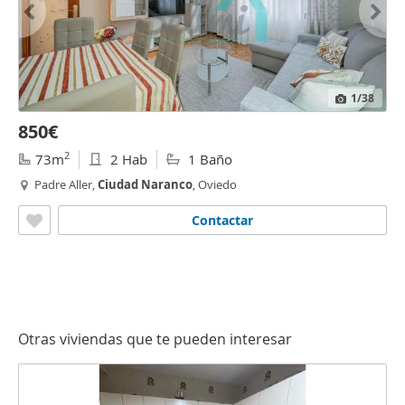
1
/38
850€
2
73m
2 Hab
1 Baño
Padre Aller,
Ciudad
Naranco
, Oviedo
Contactar
Otras viviendas que te pueden interesar