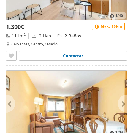
1
/40
1.300€
Máx. 10km
2
111m
2 Hab
2 Baños
Cervantes, Centro, Oviedo
Contactar
1
/34