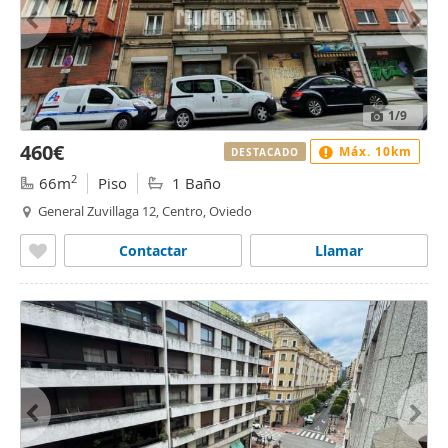
1
/9
460€
Máx. 10km
DESTACADO
2
66m
Piso
1 Baño
General Zuvillaga 12, Centro, Oviedo
Contactar
Llamar