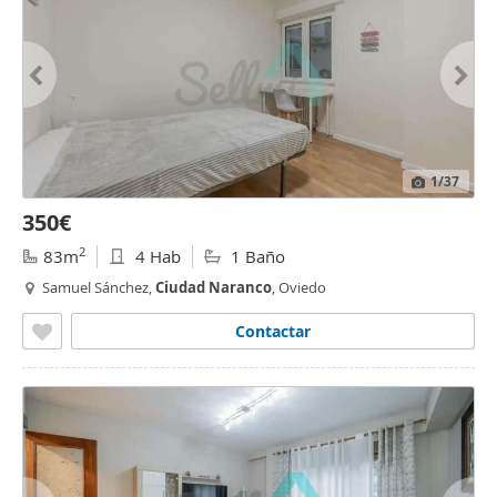
1
/37
350€
2
83m
4 Hab
1 Baño
Samuel Sánchez,
Ciudad
Naranco
, Oviedo
Contactar