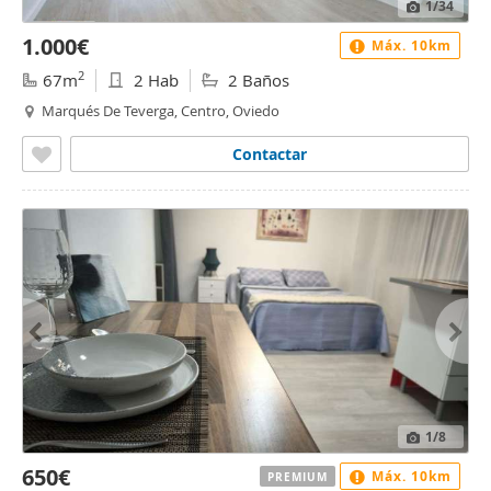
1
/34
1.000€
Máx. 10km
2
67m
2 Hab
2 Baños
Marqués De Teverga, Centro, Oviedo
Contactar
1
/8
650€
Máx. 10km
PREMIUM