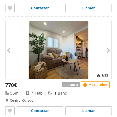
Contactar
Llamar
1
/22
770€
Máx. 10km
PREMIUM
2
55m
1 Hab
1 Baño
Centro, Oviedo
Contactar
Llamar