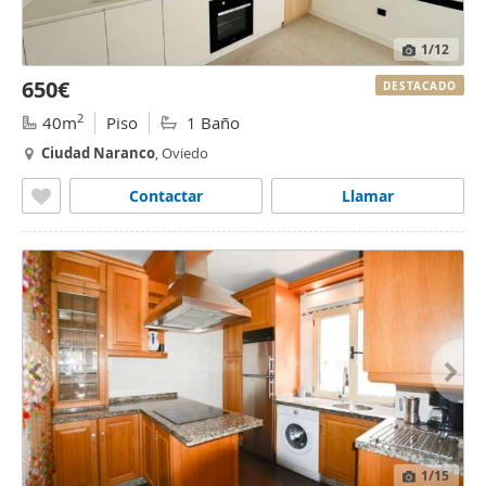
1
/12
650€
DESTACADO
2
40m
Piso
1 Baño
Ciudad
Naranco
, Oviedo
Contactar
Llamar
1
/15