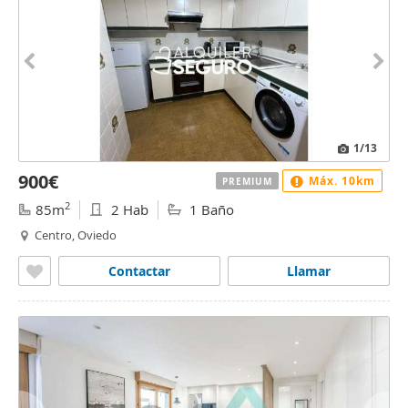
1
/13
900€
Máx. 10km
PREMIUM
2
85m
2 Hab
1 Baño
Centro, Oviedo
Contactar
Llamar