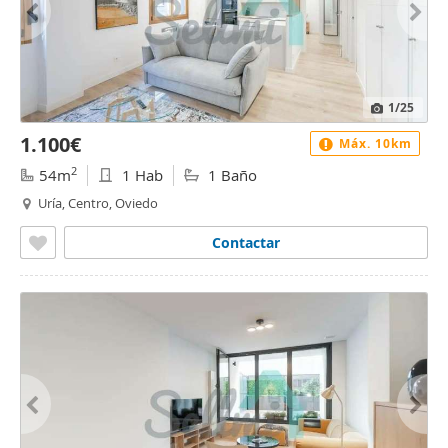
1
/25
1.100€
Máx. 10km
2
54m
1 Hab
1 Baño
Uría, Centro, Oviedo
Contactar