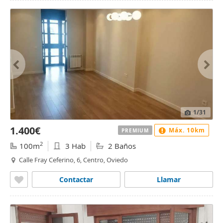
1
/31
1.400€
Máx. 10km
PREMIUM
2
100m
3 Hab
2 Baños
Calle Fray Ceferino, 6, Centro, Oviedo
Contactar
Llamar