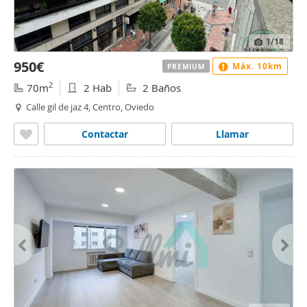
1
/18
950€
Máx. 10km
PREMIUM
2
70m
2 Hab
2 Baños
Calle gil de jaz 4, Centro, Oviedo
Contactar
Llamar