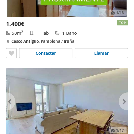
1
/13
1.400€
TOP
2
50m
1 Hab
1 Baño
Casco
Antiguo
,
Pamplona
/
Iruña
Contactar
Llamar
1
/17