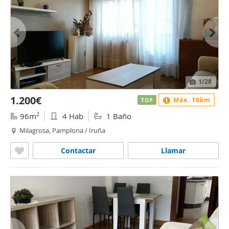
1
/28
1.200€
Máx. 10km
TOP
2
96m
4 Hab
1 Baño
Milagrosa, Pamplona / Iruña
Contactar
Llamar