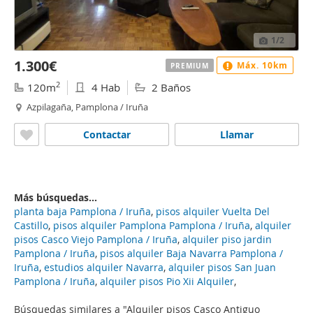
1
/2
1.300€
Máx. 10km
PREMIUM
2
120m
4 Hab
2 Baños
Azpilagaña, Pamplona / Iruña
Contactar
Llamar
Más búsquedas...
planta baja Pamplona / Iruña
,
pisos alquiler Vuelta Del
Castillo
,
pisos alquiler Pamplona Pamplona / Iruña
,
alquiler
pisos Casco Viejo Pamplona / Iruña
,
alquiler piso jardin
Pamplona / Iruña
,
pisos alquiler Baja Navarra Pamplona /
Iruña
,
estudios alquiler Navarra
,
alquiler pisos San Juan
Pamplona / Iruña
,
alquiler pisos Pio Xii Alquiler
,
Búsquedas similares a "Alquiler pisos Casco Antiguo