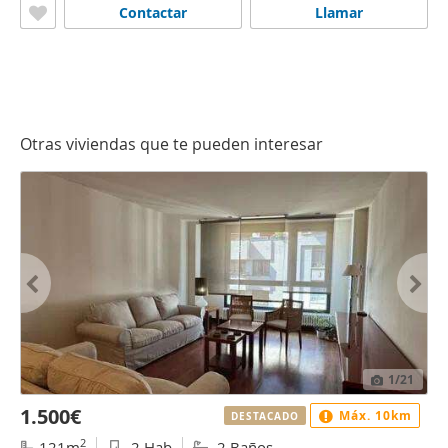
Contactar
Llamar
Otras viviendas que te pueden interesar
1
/21
1.500€
Máx. 10km
DESTACADO
2
121m
2 Hab
2 Baños