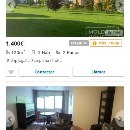
1
/40
1.400€
Máx. 10km
PREMIUM
2
120m
3 Hab
2 Baños
Azpilagaña, Pamplona / Iruña
Contactar
Llamar