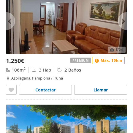
1
/24
1.250€
Máx. 10km
PREMIUM
2
106m
3 Hab
2 Baños
Azpilagaña, Pamplona / Iruña
Contactar
Llamar