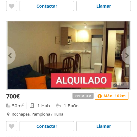
Contactar
Llamar
1
/6
700€
Máx. 10km
PREMIUM
2
50m
1 Hab
1 Baño
Rochapea, Pamplona / Iruña
Contactar
Llamar