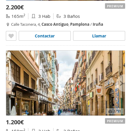
2.200€
PREMIUM
2
165m
3 Hab
3 Baños
Calle Taconera, 4,
Casco
Antiguo
,
Pamplona
/
Iruña
Contactar
Llamar
1
/11
1.200€
PREMIUM
2