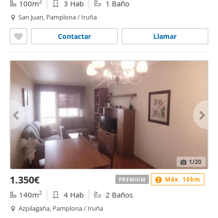
2
100m
3 Hab
1 Baño
San Juan, Pamplona / Iruña
Contactar
Llamar
1
/20
1.350€
Máx. 10km
PREMIUM
2
140m
4 Hab
2 Baños
Azpilagaña, Pamplona / Iruña