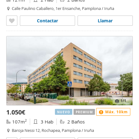
Calle Paulino Caballero, 1er Ensanche, Pamplona / Iruña
Contactar
Llamar
1
/1
1.050€
Máx. 10km
NUEVO
PREMIUM
2
107m
3 Hab
2 Baños
Baroja Nessi 12, Rochapea, Pamplona / Iruña