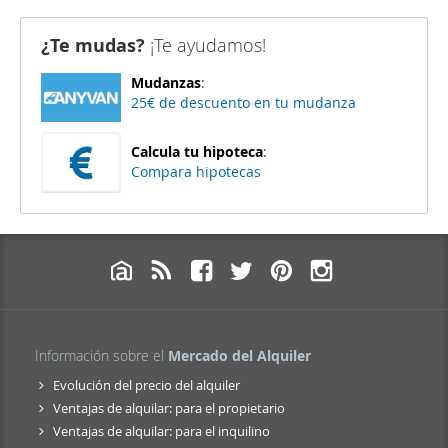
¿Te mudas?
¡Te ayudamos!
Mudanzas
:
25€ de descuento en tu mudanza
Calcula tu hipoteca
:
Compara hipotecas
Información sobre el
Mercado del Alquiler
Evolución del precio del alquiler
Ventajas de alquilar: para el propietario
Ventajas de alquilar: para el inquilino