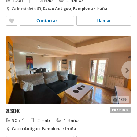
150m
3 Hab
2 Baños
Calle estafeta 63,
Casco
Antiguo
,
Pamplona
/
Iruña
Contactar
Llamar
1
/29
830€
PREMIUM
2
90m
2 Hab
1 Baño
Casco
Antiguo
,
Pamplona
/
Iruña