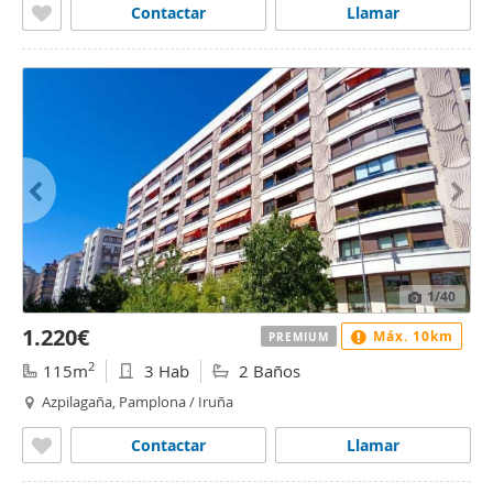
Contactar
Llamar
1
/40
1.220€
Máx. 10km
PREMIUM
2
115m
3 Hab
2 Baños
Azpilagaña, Pamplona / Iruña
Contactar
Llamar