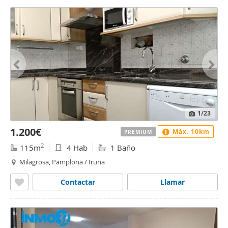
1
/23
1.200€
Máx. 10km
PREMIUM
2
115m
4 Hab
1 Baño
Milagrosa, Pamplona / Iruña
Contactar
Llamar