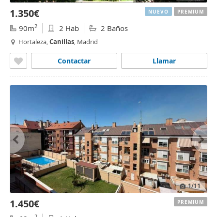
1.350€
NUEVO
PREMIUM
2
90m
2 Hab
2 Baños
Hortaleza,
Canillas
, Madrid
Contactar
Llamar
1
/11
1.450€
PREMIUM
2