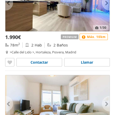
1
/30
1.990€
Máx. 10km
PREMIUM
2
78m
2 Hab
2 Baños
>Calle del Lido >, Hortaleza, Piovera, Madrid
Contactar
Llamar