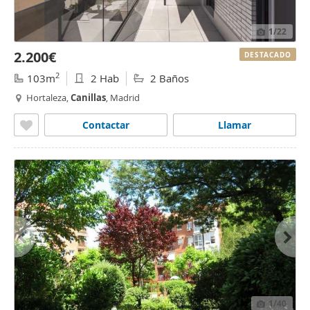
1
/22
2.200€
DESTACADO
2
103m
2 Hab
2 Baños
Hortaleza,
Canillas
, Madrid
Contactar
Llamar
1
/40