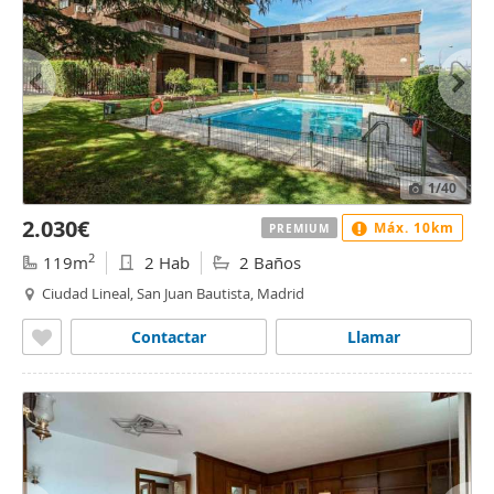
1
/40
2.030€
Máx. 10km
PREMIUM
2
119m
2 Hab
2 Baños
Ciudad Lineal, San Juan Bautista, Madrid
Contactar
Llamar