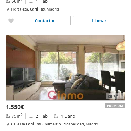
68m
1 Hab
Hortaleza,
Canillas
, Madrid
Contactar
Llamar
1
/1
1.550€
PREMIUM
2
75m
2 Hab
1 Baño
Calle De
Canillas
, Chamartín, Prosperidad, Madrid