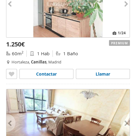
1
/24
1.250€
PREMIUM
2
60m
1 Hab
1 Baño
Hortaleza,
Canillas
, Madrid
Contactar
Llamar