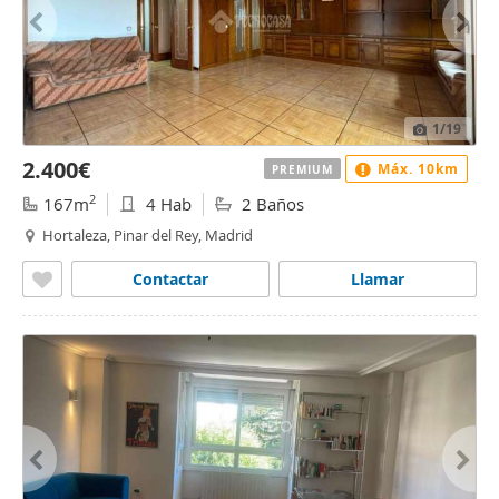
1
/19
2.400€
Máx. 10km
PREMIUM
2
167m
4 Hab
2 Baños
Hortaleza, Pinar del Rey, Madrid
Contactar
Llamar