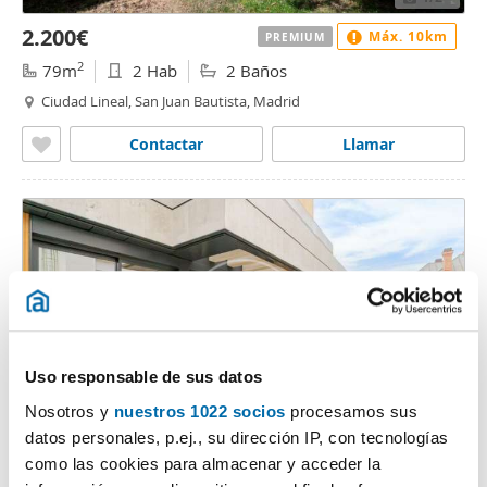
2.200€
Máx. 10km
PREMIUM
2
79m
2 Hab
2 Baños
Ciudad Lineal, San Juan Bautista, Madrid
Contactar
Llamar
Uso responsable de sus datos
Nosotros y
nuestros 1022 socios
procesamos sus
1
/35
datos personales, p.ej., su dirección IP, con tecnologías
3.800€
como las cookies para almacenar y acceder la
Máx. 10km
PREMIUM