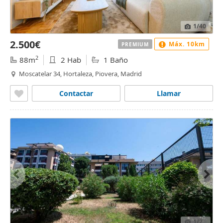
1
/40
2.500€
Máx. 10km
PREMIUM
2
88m
2 Hab
1 Baño
Moscatelar 34, Hortaleza, Piovera, Madrid
Contactar
Llamar
1
/2