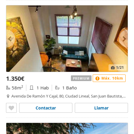
1
/21
1.350€
Máx. 10km
PREMIUM
2
58m
1 Hab
1 Baño
Avenida De Ramón Y Cajal, 80, Ciudad Lineal, San Juan Bautista,
Madrid
Contactar
Llamar