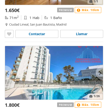
1
/1
1.650€
Máx. 10km
PREMIUM
2
71m
1 Hab
1 Baño
Ciudad Lineal, San Juan Bautista, Madrid
Contactar
Llamar
1
/26
1.800€
Máx. 10km
PREMIUM