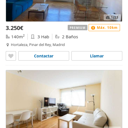
1
/33
3.250€
Máx. 10km
PREMIUM
2
140m
3 Hab
2 Baños
Hortaleza, Pinar del Rey, Madrid
Contactar
Llamar