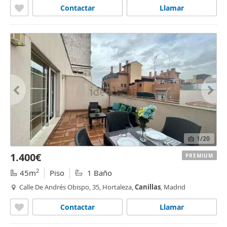
Contactar
Llamar
1
/20
1.400€
PREMIUM
2
45m
Piso
1 Baño
Calle De Andrés Obispo, 35, Hortaleza,
Canillas
, Madrid
Contactar
Llamar