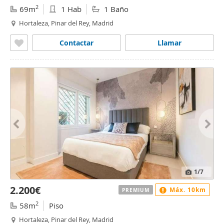
2
69m
1 Hab
1 Baño
Hortaleza, Pinar del Rey, Madrid
Contactar
Llamar
1
/7
2.200€
Máx. 10km
PREMIUM
2
58m
Piso
Hortaleza, Pinar del Rey, Madrid