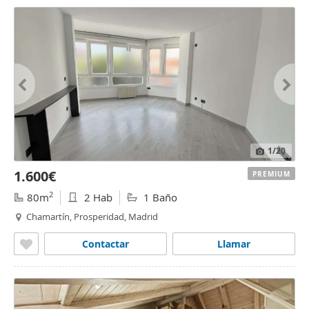
1
/20
1.600€
PREMIUM
2
80m
2 Hab
1 Baño
Chamartín, Prosperidad, Madrid
Contactar
Llamar