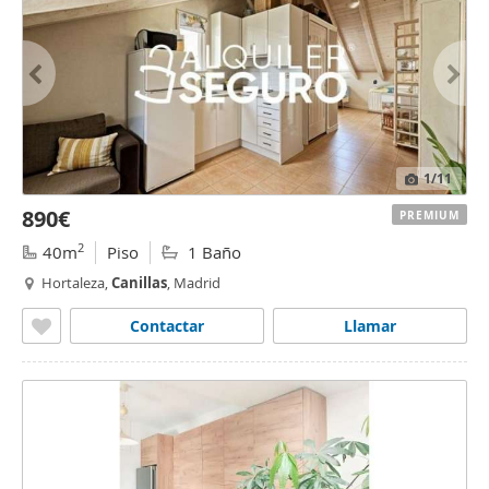
1
/11
890€
PREMIUM
2
40m
Piso
1 Baño
Hortaleza,
Canillas
, Madrid
Contactar
Llamar