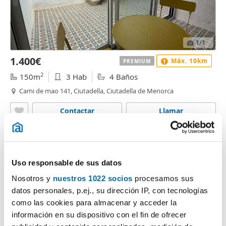
1
/1
1.400€
Máx. 10km
PREMIUM
2
150m
3 Hab
4 Baños
Cami de mao 141, Ciutadella, Ciutadella de Menorca
Contactar
Llamar
Más búsquedas...
Uso responsable de sus datos
casas alquiler Ciutadella de Menorca
,
lofts Ciutadella de
Menorca
,
alquiler pisos Ciutadella Ciutadella de Menorca
,
Nosotros y
nuestros 1022 socios
procesamos sus
pisos alquiler centro Ciutadella de Menorca
,
alquiler
datos personales, p.ej., su dirección IP, con tecnologías
apartamentos Ciutadella de Menorca
,
alquiler pisos
como las cookies para almacenar y acceder la
calefaccion Ciutadella de Menorca
,
alquiler áticos Ciutadella
información en su dispositivo con el fin de ofrecer
de Menorca
,
alquiler pisos Ciutadella de Menorca
,
estudios