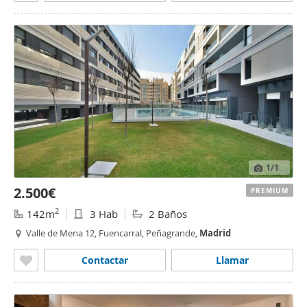
1
/1
2.500€
PREMIUM
2
142m
3 Hab
2 Baños
Valle de Mena 12, Fuencarral, Peñagrande,
Madrid
Contactar
Llamar