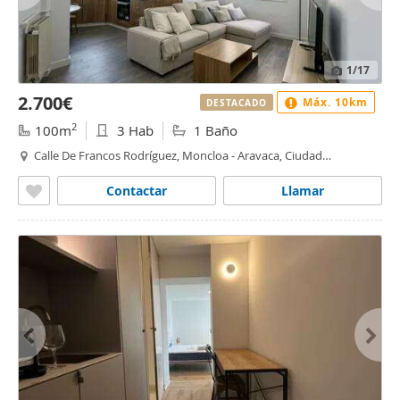
1
/17
2.700€
Máx. 10km
DESTACADO
2
100m
3 Hab
1 Baño
Calle De Francos Rodríguez, Moncloa - Aravaca, Ciudad
Universitaria, Madrid
Contactar
Llamar