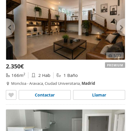
1
/33
2.350€
PREMIUM
2
166m
2 Hab
1 Baño
Moncloa - Aravaca, Ciudad Universitaria,
Madrid
Contactar
Llamar