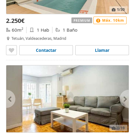
1
/30
2.250€
Máx. 10km
PREMIUM
2
60m
1 Hab
1 Baño
Tetuán, Valdeacederas, Madrid
Contactar
Llamar
1
/19