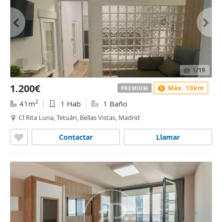
1
/19
1.200€
Máx. 10km
PREMIUM
2
41m
1 Hab
1 Baño
Cl Rita Luna, Tetuán, Bellas Vistas, Madrid
Contactar
Llamar