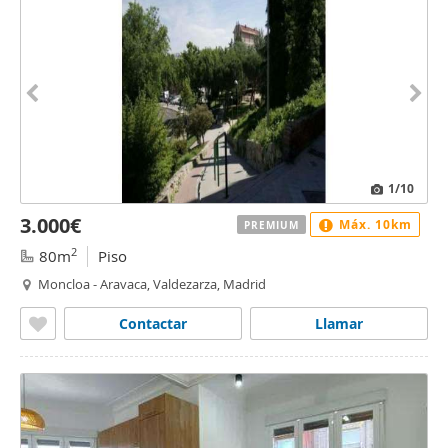
1
/10
3.000€
Máx. 10km
PREMIUM
2
80m
Piso
Moncloa - Aravaca, Valdezarza, Madrid
Contactar
Llamar