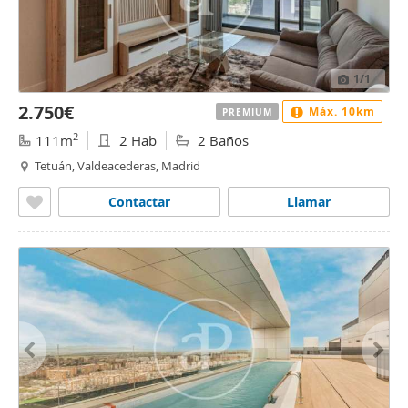
1
/1
2.750€
Máx. 10km
PREMIUM
2
111m
2 Hab
2 Baños
Tetuán, Valdeacederas, Madrid
Contactar
Llamar