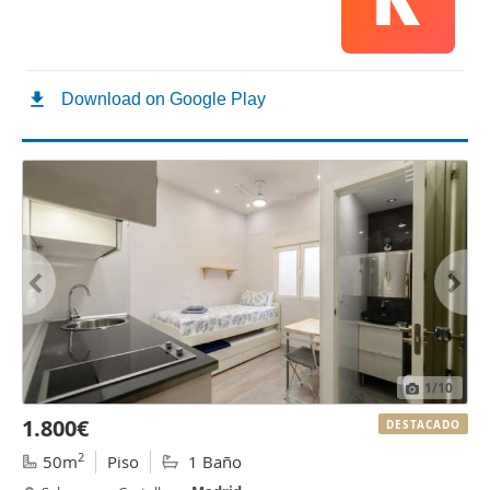
1
/10
1.800€
DESTACADO
2
50m
Piso
1 Baño