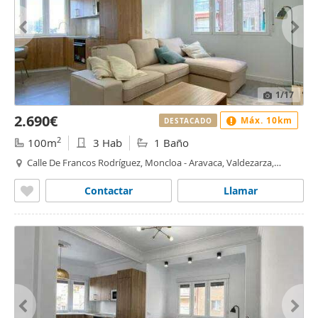
1
/17
2.690€
Máx. 10km
DESTACADO
2
100m
3 Hab
1 Baño
Calle De Francos Rodríguez, Moncloa - Aravaca, Valdezarza,
Madrid
Contactar
Llamar