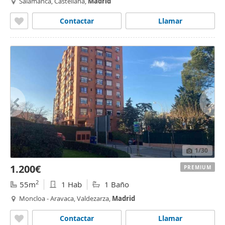
Salamanca, Castellana,
Madrid
Contactar
Llamar
1
/30
1.200€
PREMIUM
2
55m
1 Hab
1 Baño
Moncloa - Aravaca, Valdezarza,
Madrid
Contactar
Llamar