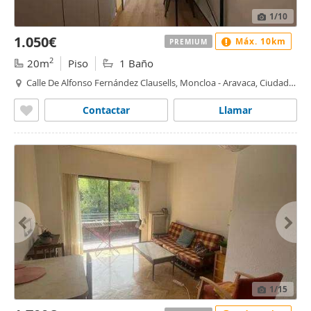
1
/10
1.050€
Máx. 10km
PREMIUM
2
20m
Piso
1 Baño
Calle De Alfonso Fernández Clausells, Moncloa - Aravaca, Ciudad
Universitaria, Madrid
Contactar
Llamar
1
/15