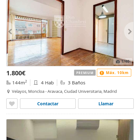
1
/40
1.800€
Máx. 10km
PREMIUM
2
144m
4 Hab
3 Baños
Velayos, Moncloa - Aravaca, Ciudad Universitaria, Madrid
Contactar
Llamar