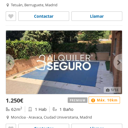
Tetuán, Berruguete, Madrid
Contactar
Llamar
1
/14
1.250€
Máx. 10km
PREMIUM
2
62m
1 Hab
1 Baño
Moncloa - Aravaca, Ciudad Universitaria, Madrid