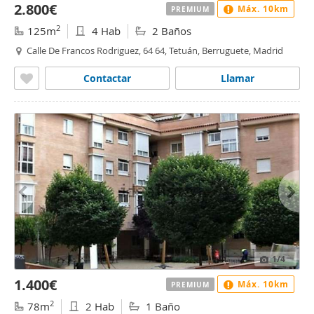
2.800€
Máx. 10km
PREMIUM
2
125m
4 Hab
2 Baños
Calle De Francos Rodriguez, 64 64, Tetuán, Berruguete, Madrid
Contactar
Llamar
1
/4
1.400€
Máx. 10km
PREMIUM
2
78m
2 Hab
1 Baño