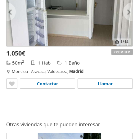
1
/14
1.050€
PREMIUM
2
50m
1 Hab
1 Baño
Moncloa - Aravaca, Valdezarza,
Madrid
Contactar
Llamar
Otras viviendas que te pueden interesar