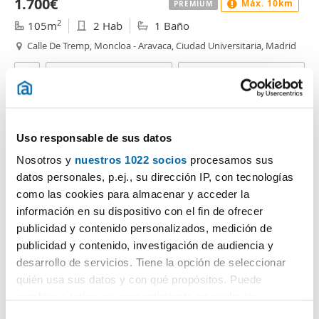
1.700€
Máx. 10km
PREMIUM
2
105m
2 Hab
1 Baño
Calle De Tremp, Moncloa - Aravaca, Ciudad Universitaria, Madrid
Contactar
Llamar
Uso responsable de sus datos
Nosotros y
nuestros 1022 socios
procesamos sus
datos personales, p.ej., su dirección IP, con tecnologías
como las cookies para almacenar y acceder la
información en su dispositivo con el fin de ofrecer
publicidad y contenido personalizados, medición de
publicidad y contenido, investigación de audiencia y
1
/17
desarrollo de servicios. Tiene la opción de seleccionar
quién usa sus datos y con qué propósitos. Puede
2.200€
Máx. 10km
PREMIUM
cambiar o retirar su consentimiento en cualquier
2
80m
2 Hab
1 Baño
momento desde la Declaración de cookies o clicando en
S