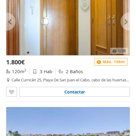
1
/20
1.800€
Máx. 10km
2
120m
3 Hab
2 Baños
Calle Curricán 25, Playa De San Juan-el Cabo, cabo de las huertas,
Alacant / Alicante
Contactar