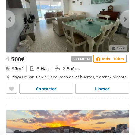
1
/29
1.500€
Máx. 10km
PREMIUM
2
95m
3 Hab
2 Baños
Playa De San Juan-el Cabo, cabo de las huertas, Alacant / Alicante
Contactar
Llamar