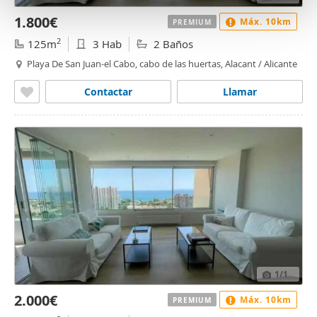
t
o
1.800€
Máx. 10km
PREMIUM
2
125m
3 Hab
2 Baños
Playa De San Juan-el Cabo, cabo de las huertas, Alacant / Alicante
Contactar
Llamar
1
/1
2.000€
Máx. 10km
PREMIUM