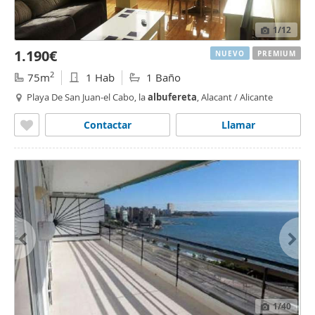
1
/12
1.190€
NUEVO
PREMIUM
2
75m
1 Hab
1 Baño
Playa De San Juan-el Cabo, la
albufereta
, Alacant / Alicante
Contactar
Llamar
1
/40