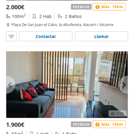
2.000€
Máx. 10km
PREMIUM
2
100m
2 Hab
2 Baños
Playa De San Juan-el Cabo, la albufereta, Alacant / Alicante
Contactar
Llamar
1
/21
1.900€
Máx. 10km
PREMIUM
2
55m
1 Hab
1 Baño