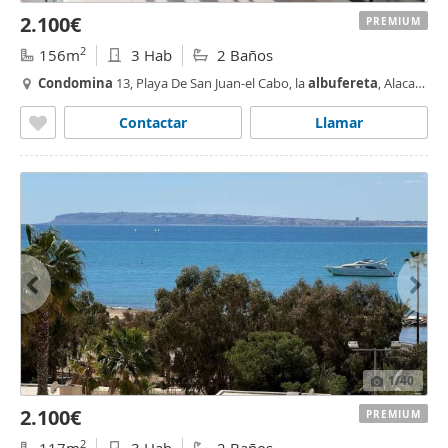
2.100€
PREMIUM
2
156m
3 Hab
2 Baños
Condomina
13, Playa De San Juan-el Cabo, la
albufereta
, Alacant
/ Alicante
Contactar
Llamar
1
/40
2.100€
PREMIUM
2