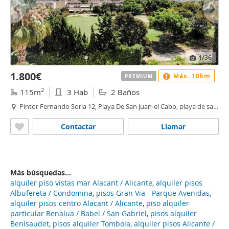
1
/36
1.800€
Máx. 10km
PREMIUM
2
115m
3 Hab
2 Baños
Pintor Fernando Soria 12, Playa De San Juan-el Cabo, playa de san
juan, Alacant / Alicante
Contactar
Llamar
Más búsquedas...
alquiler piso vistas mar Alacant / Alicante
,
alquiler pisos
Albufereta / Condomina
,
pisos Gran Via - Parque Avenidas
,
alquiler pisos centro Alacant / Alicante
,
piso alquiler
particular Benalua / Babel / San Gabriel
,
pisos alquiler
Benisaudet
,
pisos alquiler Tombola
,
alquiler pisos Alicante /