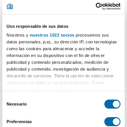
Uso responsable de sus datos
1
/35
Nosotros y
nuestros 1022 socios
procesamos sus
1.090€
Máx. 10km
PREMIUM
datos personales, p.ej., su dirección IP, con tecnologías
2
60m
1 Hab
1 Baño
como las cookies para almacenar y acceder la
información en su dispositivo con el fin de ofrecer
Playa De San Juan-el Cabo, cabo de las huertas, Alacant / Alicante
publicidad y contenido personalizados, medición de
Contactar
Llamar
publicidad y contenido, investigación de audiencia y
desarrollo de servicios. Tiene la opción de seleccionar
quién usa sus datos y con qué propósitos. Puede
cambiar o retirar su consentimiento en cualquier
momento desde la Declaración de cookies o clicando en
S
el Menú de consentimiento.
Necesario
e
l
Si lo permite, también quisiéramos:
e
Preferencias
Recopilar información sobre su ubicación geográfica
c