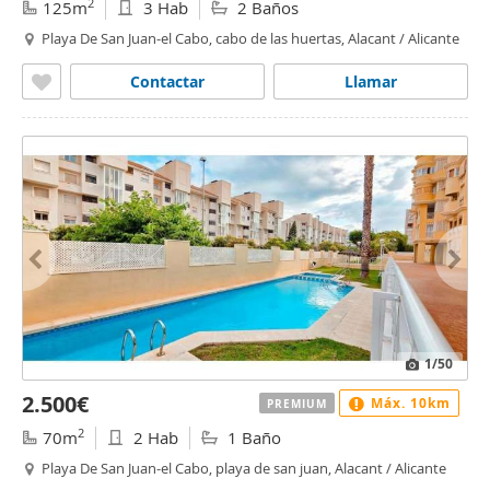
2
125m
3 Hab
2 Baños
Playa De San Juan-el Cabo, cabo de las huertas, Alacant / Alicante
Contactar
Llamar
1
/50
2.500€
Máx. 10km
PREMIUM
2
70m
2 Hab
1 Baño
Playa De San Juan-el Cabo, playa de san juan, Alacant / Alicante