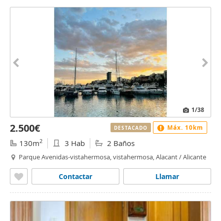
1
/38
2.500€
Máx. 10km
DESTACADO
2
130m
3 Hab
2 Baños
Parque Avenidas-vistahermosa, vistahermosa, Alacant / Alicante
Contactar
Llamar