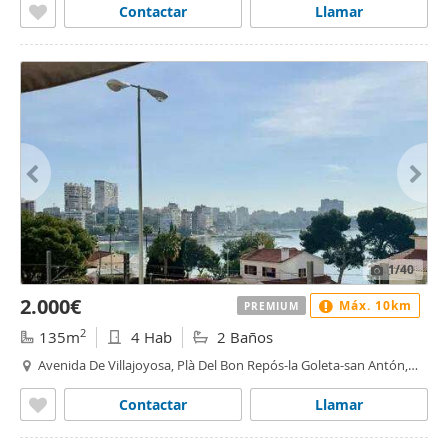
Contactar
Llamar
1
/40
2.000€
Máx. 10km
PREMIUM
2
135m
4 Hab
2 Baños
Avenida De Villajoyosa, Plà Del Bon Repós-la Goleta-san Antón,
plà del bon repos-la goleta, Alacant / Alicante
Contactar
Llamar