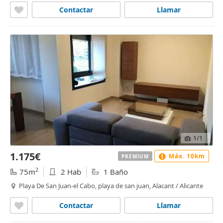
Contactar
Llamar
1
/1
1.175€
Máx. 10km
PREMIUM
2
75m
2 Hab
1 Baño
Playa De San Juan-el Cabo, playa de san juan, Alacant / Alicante
Contactar
Llamar