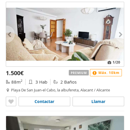
1
/20
1.500€
Máx. 10km
PREMIUM
2
88m
3 Hab
2 Baños
Playa De San Juan-el Cabo, la albufereta, Alacant / Alicante
Contactar
Llamar