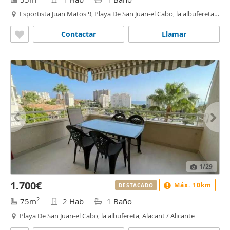
Esportista Juan Matos 9, Playa De San Juan-el Cabo, la albufereta,
Alacant / Alicante
Contactar
Llamar
1
/29
1.700€
Máx. 10km
DESTACADO
2
75m
2 Hab
1 Baño
Playa De San Juan-el Cabo, la albufereta, Alacant / Alicante