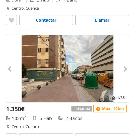
Centro, Cuenca
Contactar
Llamar
1
/35
1.350€
Máx. 10km
PREMIUM
2
102m
5 Hab
2 Baños
Centro, Cuenca