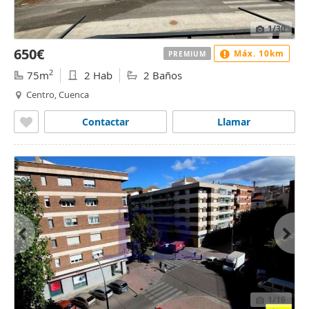
1
/30
650€
Máx. 10km
PREMIUM
2
75m
2 Hab
2 Baños
Centro, Cuenca
Contactar
Llamar
1
/16