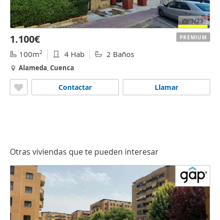
1
/23
1.100€
PREMIUM
2
100m
4 Hab
2 Baños
Alameda
,
Cuenca
Contactar
Llamar
Otras viviendas que te pueden interesar