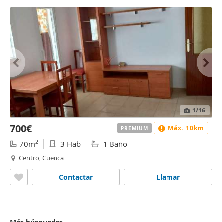
1
/16
700€
Máx. 10km
PREMIUM
2
70m
3 Hab
1 Baño
Centro, Cuenca
Contactar
Llamar
Más búsquedas...