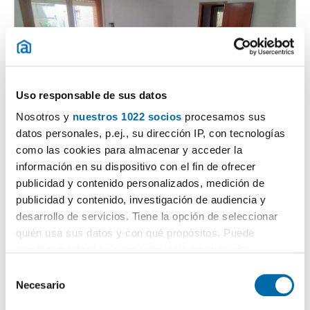
Uso responsable de sus datos
1
/1
Nosotros y
nuestros 1022 socios
procesamos sus
900€
datos personales, p.ej., su dirección IP, con tecnologías
Máx. 10km
PREMIUM
como las cookies para almacenar y acceder la
2
70m
3 Hab
1 Baño
información en su dispositivo con el fin de ofrecer
Centro, Cuenca
publicidad y contenido personalizados, medición de
publicidad y contenido, investigación de audiencia y
Contactar
Llamar
desarrollo de servicios. Tiene la opción de seleccionar
quién usa sus datos y con qué propósitos. Puede
cambiar o retirar su consentimiento en cualquier
momento desde la Declaración de cookies o clicando en
S
el Menú de consentimiento.
Necesario
e
l