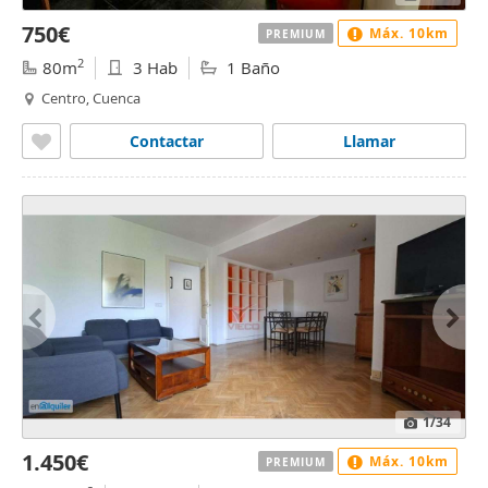
750€
Máx. 10km
PREMIUM
2
80m
3 Hab
1 Baño
Centro, Cuenca
Contactar
Llamar
1
/34
1.450€
Máx. 10km
PREMIUM