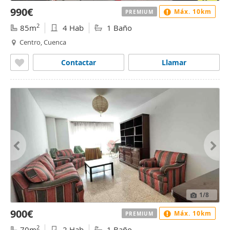
990€
Máx. 10km
PREMIUM
2
85m
4 Hab
1 Baño
Centro, Cuenca
Contactar
Llamar
1
/8
900€
Máx. 10km
PREMIUM
2
70m
2 Hab
1 Baño