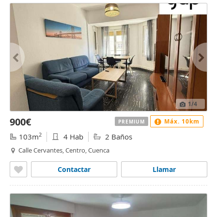
1
/4
900€
Máx. 10km
PREMIUM
2
103m
4 Hab
2 Baños
Calle Cervantes, Centro, Cuenca
Contactar
Llamar