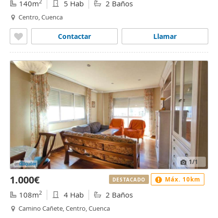
2
140m
5 Hab
2 Baños
Centro, Cuenca
Contactar
Llamar
1
/1
1.000€
Máx. 10km
DESTACADO
2
108m
4 Hab
2 Baños
Camino Cañete, Centro, Cuenca