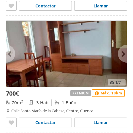
Contactar
Llamar
1
/7
700€
Máx. 10km
PREMIUM
2
70m
3 Hab
1 Baño
Calle Santa María de la Cabeza, Centro, Cuenca
Contactar
Llamar