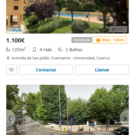
1
/1
1.100€
Máx. 10km
PREMIUM
2
125m
4 Hab
2 Baños
Avenida de San Julián, Fuensanta - Universidad, Cuenca
Contactar
Llamar