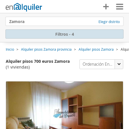
Zamora
Elegir distrito
Filtros - 4
Inicio
Alquiler pisos Zamora provincia
Alquiler pisos Zamora
Alqu
Alquiler pisos 700 euros Zamora
Ordenación Enalquiler
(1 viviendas)