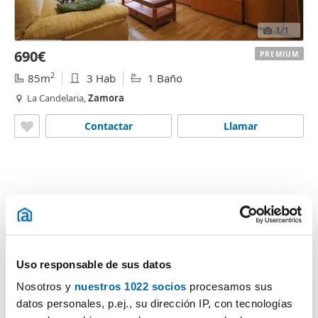
1
/1
690€
PREMIUM
2
85m
3 Hab
1 Baño
La Candelaria,
Zamora
Contactar
Llamar
Lo sentimos
, no disponemos de más anuncios
que encajen exactamente con tus criterios.
Si lo deseas, puedes ver viviendas similares:
Uso responsable de sus datos
Alquiler pisos en Zamora
Nosotros y
nuestros 1022 socios
procesamos sus
datos personales, p.ej., su dirección IP, con tecnologías