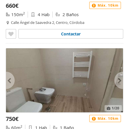
660€
Máx. 10km
2
150m
4 Hab
2 Baños
Calle Ángel de Saavedra 2, Centro, Córdoba
Contactar
1
/20
750€
Máx. 10km
2
60m
1 Hab
1 Baño