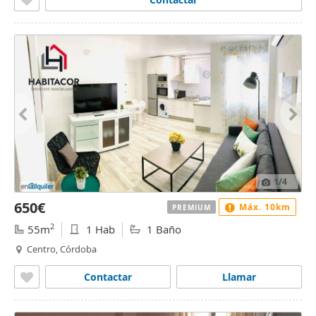
1
/4
650€
Máx. 10km
PREMIUM
2
55m
1 Hab
1 Baño
Centro, Córdoba
Contactar
Llamar