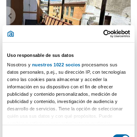
1
/17
900€
Uso responsable de sus datos
Máx. 10km
PREMIUM
Nosotros y
nuestros 1022 socios
procesamos sus
2
99m
3 Hab
2 Baños
datos personales, p.ej., su dirección IP, con tecnologías
Calle Ramírez De Arellano, 8, Centro, Córdoba
como las cookies para almacenar y acceder la
Contactar
Llamar
información en su dispositivo con el fin de ofrecer
publicidad y contenido personalizados, medición de
publicidad y contenido, investigación de audiencia y
desarrollo de servicios. Tiene la opción de seleccionar
quién usa sus datos y con qué propósitos. Puede
cambiar o retirar su consentimiento en cualquier
momento desde la Declaración de cookies o clicando en
S