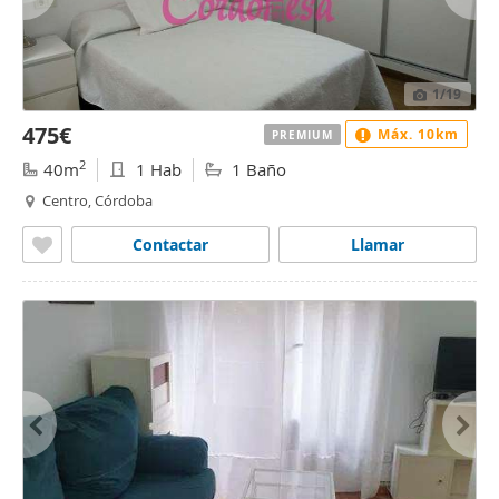
1
/19
475€
Máx. 10km
PREMIUM
2
40m
1 Hab
1 Baño
Centro, Córdoba
Contactar
Llamar