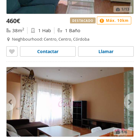
1
/13
460€
Máx. 10km
DESTACADO
2
38m
1 Hab
1 Baño
Neighbourhood: Centro, Centro, Córdoba
Contactar
Llamar
1
/6