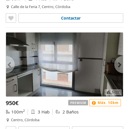
Calle de la Feria 7, Centro, Córdoba
Contactar
1
/22
950€
Máx. 10km
PREMIUM
2
100m
3 Hab
2 Baños
Centro, Córdoba