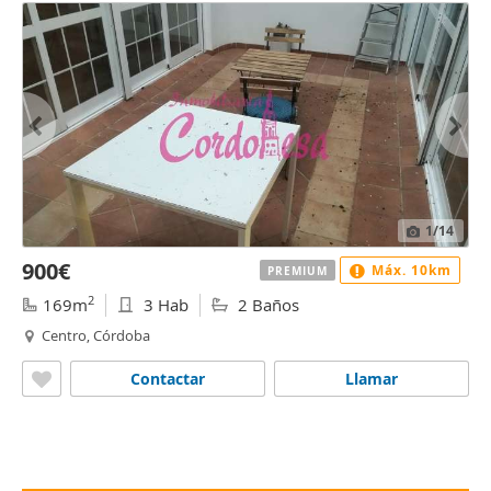
1
/14
900€
Máx. 10km
PREMIUM
2
169m
3 Hab
2 Baños
Centro, Córdoba
Contactar
Llamar