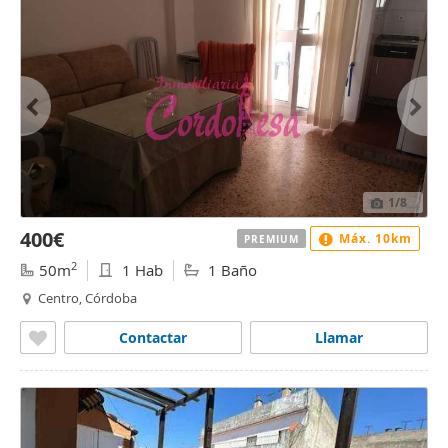
1
/8
400€
Máx. 10km
PREMIUM
2
50m
1 Hab
1 Baño
Centro, Córdoba
Contactar
Llamar