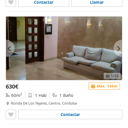
Contactar
Llamar
1
/23
630€
Máx. 10km
2
60m
1 Hab
1 Baño
Ronda De Los Tejares, Centro, Córdoba
Contactar