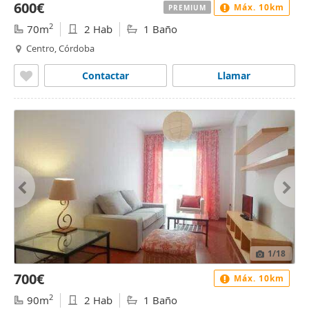
600€
Máx. 10km
PREMIUM
2
70m
2 Hab
1 Baño
Centro, Córdoba
Contactar
Llamar
1
/18
700€
Máx. 10km
2
90m
2 Hab
1 Baño