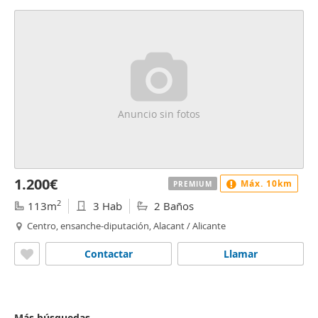
Anuncio sin fotos
1.200€
Máx. 10km
PREMIUM
2
113m
3 Hab
2 Baños
Centro, ensanche-diputación, Alacant / Alicante
Contactar
Llamar
Más búsquedas...