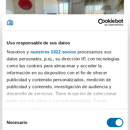
Uso responsable de sus datos
1
/27
Nosotros y
nuestros 1022 socios
procesamos sus
1.550€
Máx. 10km
PREMIUM
datos personales, p.ej., su dirección IP, con tecnologías
2
80m
3 Hab
2 Baños
como las cookies para almacenar y acceder la
información en su dispositivo con el fin de ofrecer
Centro, ensanche-diputación, Alacant / Alicante
publicidad y contenido personalizados, medición de
Contactar
Llamar
publicidad y contenido, investigación de audiencia y
desarrollo de servicios. Tiene la opción de seleccionar
quién usa sus datos y con qué propósitos. Puede
cambiar o retirar su consentimiento en cualquier
momento desde la Declaración de cookies o clicando en
S
el Menú de consentimiento.
Necesario
e