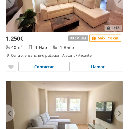
1
/12
1.250€
Máx. 10km
PREMIUM
2
40m
1 Hab
1 Baño
Centro, ensanche-diputación, Alacant / Alicante
Contactar
Llamar