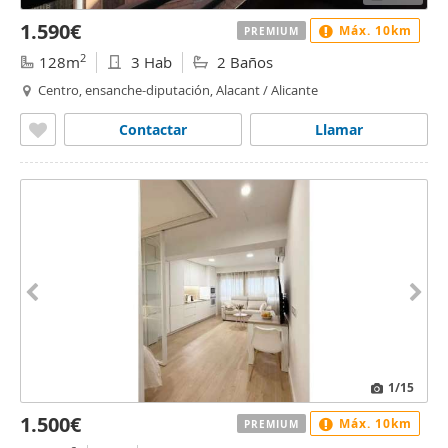
1.590€
Máx. 10km
PREMIUM
2
128m
3 Hab
2 Baños
Centro, ensanche-diputación, Alacant / Alicante
Contactar
Llamar
1
/15
1.500€
Máx. 10km
PREMIUM