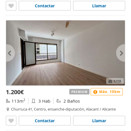
Contactar
Llamar
1
/19
1.200€
Máx. 10km
PREMIUM
2
113m
3 Hab
2 Baños
Churruca 41, Centro, ensanche-diputación, Alacant / Alicante
Contactar
Llamar