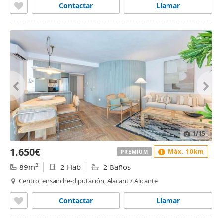
Contactar
Llamar
1
/15
1.650€
Máx. 10km
PREMIUM
2
89m
2 Hab
2 Baños
Centro, ensanche-diputación, Alacant / Alicante
Contactar
Llamar