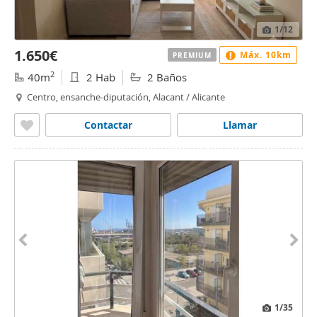
1
/12
1.650€
Máx. 10km
PREMIUM
2
40m
2 Hab
2 Baños
Centro, ensanche-diputación, Alacant / Alicante
Contactar
Llamar
1
/35