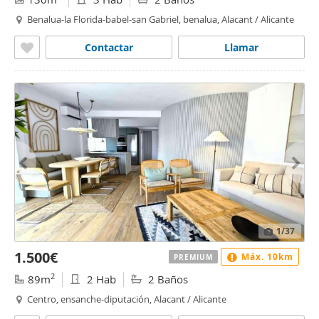
Benalua-la Florida-babel-san Gabriel, benalua, Alacant / Alicante
Contactar
Llamar
1
/37
1.500€
Máx. 10km
PREMIUM
2
89m
2 Hab
2 Baños
Centro, ensanche-diputación, Alacant / Alicante