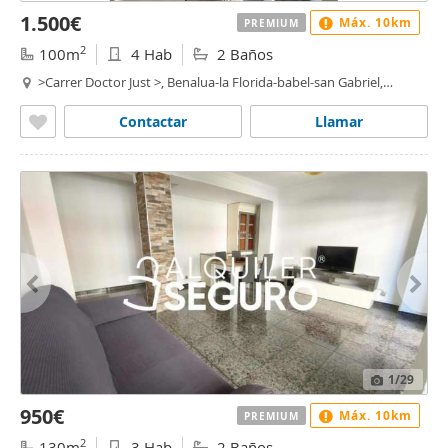
1.500€
Máx. 10km
PREMIUM
2
100m
4 Hab
2 Baños
>Carrer Doctor Just >, Benalua-la Florida-babel-san Gabriel,
benalua, Alacant / Alicante
Contactar
Llamar
1
/29
950€
Máx. 10km
PREMIUM
2
130m
3 Hab
2 Baños