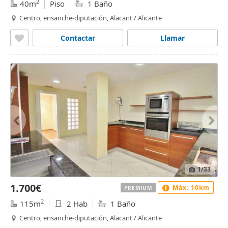
2
40m
Piso
1 Baño
Centro, ensanche-diputación, Alacant / Alicante
Contactar
Llamar
1
/33
1.700€
Máx. 10km
PREMIUM
2
115m
2 Hab
1 Baño
Centro, ensanche-diputación, Alacant / Alicante