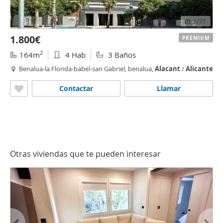
1
/27
1.800€
PREMIUM
2
164m
4 Hab
3 Baños
Benalua-la Florida-babel-san Gabriel, benalua,
Alacant
/
Alicante
Contactar
Llamar
Otras viviendas que te pueden interesar