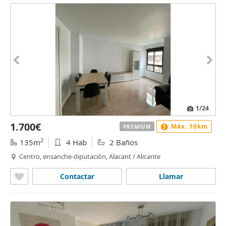
1
/24
1.700€
Máx. 10km
PREMIUM
2
135m
4 Hab
2 Baños
Centro, ensanche-diputación, Alacant / Alicante
Contactar
Llamar