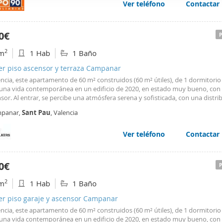
Ver teléfono
Contactar
web se usan para personalizar el contenido y los anuncios, ofrec
ar el tráfico. Además, compartimos información sobre el uso que
tners de redes sociales, publicidad y análisis web, quienes pue
0€
ación que les haya proporcionado o que hayan recopilado a parti
2
m
1 Hab
1 Baño
vicios.
er piso ascensor y terraza Campanar
ncia, este apartamento de 60 m² construidos (60 m² útiles), de 1 dormitorio
 una vida contemporánea en un edificio de 2020, en estado muy bueno, con
sor. Al entrar, se percibe una atmósfera serena y sofisticada, con una distri
te que maximiza la luz y el confort, ideal tanto para disfrutar a diario como 
panar,
Sant
Pau
, Valencia
ón de alto nivel. Destacan
Ver teléfono
Contactar
0€
2
m
1 Hab
1 Baño
er piso garaje y ascensor Campanar
ncia, este apartamento de 60 m² construidos (60 m² útiles), de 1 dormitorio
 una vida contemporánea en un edificio de 2020, en estado muy bueno, con