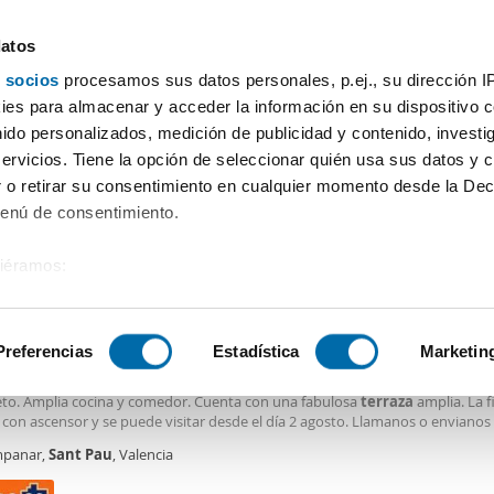
datos
 socios
procesamos sus datos personales, p.ej., su dirección I
Precio
Superficie
Habitaciones
Más filtros - 2
es para almacenar y acceder la información en su dispositivo co
nido personalizados, medición de publicidad y contenido, investi
Alquiler piso terraza Sant Pau Valencia
servicios. Tiene la opción de seleccionar quién usa sus datos y 
 o retirar su consentimiento en cualquier momento desde la Dec
Ordenación Enalqu
Menú de consentimiento.
siéramos:
0€
 sobre su ubicación geográfica que puede tener una precisión de
2
0m
4 Hab
1 Baño
tivo analizándolo activamente para buscar características específ
Preferencias
Estadística
Marketin
ler piso aire acondicionado Campanar
endo
piso
en la zona de Nou Mestalla, dispone de cuatro habitaciones y bañ
to. Amplia cocina y comedor. Cuenta con una fabulosa
terraza
amplia. La f
sobre cómo se procesan sus datos personales y establezca su
con ascensor y se puede visitar desde el día 2 agosto. Llamanos o envianos
 de datos
. Puede cambiar o retirar su consentimiento en cualq
s asesores comerciales te asesoran en la eleccion de tu vivienda. Este inmu
panar,
Sant
Pau
, Valencia
es.
 a cambios de precio o retirada del mercado