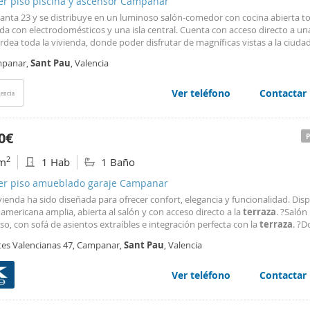
er piso piscina y ascensor Campanar
planta 23 y se distribuye en un luminoso salón-comedor con cocina abierta 
da con electrodomésticos y una isla central. Cuenta con acceso directo a u
dea toda la vivienda, donde poder disfrutar de magníficas vistas a la ciuda
ia, la montaña y el mar. Dispone de tres baños completos, dos con ducha y
panar,
Sant
Pau
, Valencia
Ver teléfono
Contactar
encia
0€
2
m
1 Hab
1 Baño
ler piso amueblado garaje Campanar
vienda ha sido diseñada para ofrecer confort, elegancia y funcionalidad. Dis
americana amplia, abierta al salón y con acceso directo a la
terraza
. ?Salón
o, con sofá de asientos extraíbles e integración perfecta con la
terraza
. ?D
oso, con armario empotrado revestido y cama con colchón alta gama. ?Baño 
tes Valencianas 47, Campanar,
Sant
Pau
, Valencia
cha grande, mobiliario Porcelanosa
Ver teléfono
Contactar