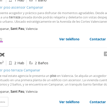
m
1 Hab
1 Baño
ler piso ascensor Campanar
iente acogedor y práctico para disfrutar de momentos agradables. Desde a
 a una
terraza
privada donde podrás relajarte y deleitarte con vistas despej
o urbano. Ubicado estratégicamente en la Avenida de les Cortes Valencianes
le está a sólo 15 minutos del centro comercial más cercano y muy cerca del
panar,
Sant
Pau
, Valencia
e Vilanova, lo que garantiza no
Ver teléfono
Contactar
0€
2
m
2 Hab
2 Baños
ler piso terraza Campanar
 real estate agencia le presenta un
piso
en Valencia. Se alquila un acogedo
ituado en una primera planta de un edificio con ascensor. La vivienda cuen
orios y 2 baños, y se encuentra en Campanar, un tranquilo barrio familiar 
a muy cómodo vivir con niños. Es una opción magnífica para una familia qu
panar,
Sant
Pau
, Valencia
r tranquilo y agradable para el día
Ver teléfono
Contactar
encia