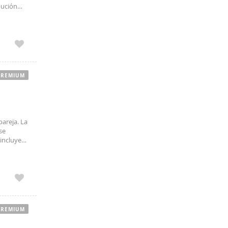
bución
para una
PREMIUM
pareja. La
 se
incluye
cional.
PREMIUM