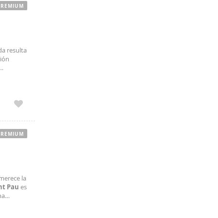
PREMIUM
da resulta
ción
a
PREMIUM
 merece la
nt
Pau
es
na
torios,