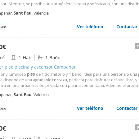
sor. Al entrar, se percibe una atmósfera serena y sofisticada, con una distri
te que maximiza la luz y el confort, ideal tanto para disfrutar a diario como 
panar,
Sant
Pau
, Valencia
ón de alto nivel. Destacan
Ver teléfono
Contactar
0€
2
m
1 Hab
1 Baño
er piso piscina y ascensor Campanar
or y luminoso
piso
de 1 dormitorio y 1 baño, ideal para una persona o una 
da dispone de una agradable
terraza
, perfecta para disfrutar del aire libre, y
tra en una urbanización privada con piscina comunitaria. Además, el precio 
de garaje y trastero, aportando comodidad y espacio de almacenamiento adi
panar,
Sant
Pau
, Valencia
celente oportunidad para vivir
Ver teléfono
Contactar
0€
2