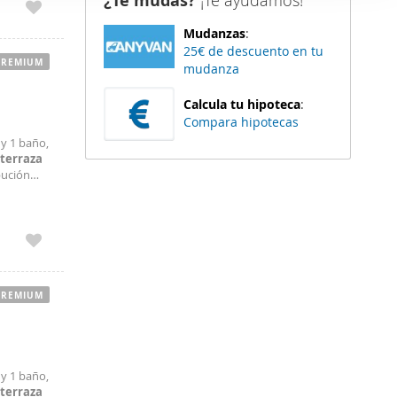
¿Te mudas?
¡Te ayudamos!
er funciones
Mudanzas
:
 haga del
25€ de descuento en tu
den
PREMIUM
mudanza
r del uso
Calcula tu hipoteca
:
Compara hipotecas
 y 1 baño,
terraza
bución
para una
PREMIUM
 y 1 baño,
terraza