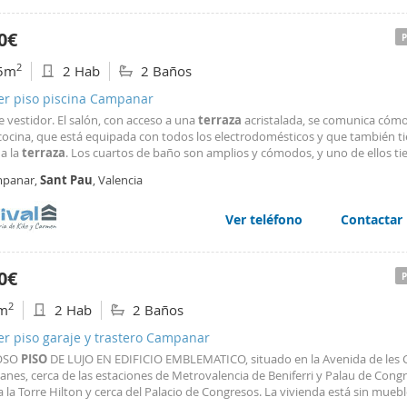
0€
2
5m
2 Hab
2 Baños
ler piso piscina Campanar
 vestidor. El salón, con acceso a una
terraza
acristalada, se comunica có
 cocina, que está equipada con todos los electrodomésticos y que también t
a la
terraza
. Los cuartos de baño son amplios y cómodos, y uno de ellos ti
onal ducha con vista directa a la
terraza
. En los dormitorios se han instala
panar,
Sant
Pau
, Valencia
iones a estrenar y se va a colocar un colchón
Ver teléfono
Contactar
0€
2
m
2 Hab
2 Baños
er piso garaje y trastero Campanar
OSO
PISO
DE LUJO EN EDIFICIO EMBLEMATICO, situado en la Avenida de les 
anes, cerca de las estaciones de Metrovalencia de Beniferri y Palau de Cong
a la Torre Hilton y cerca del Palacio de Congresos. La vivienda está sin muebl