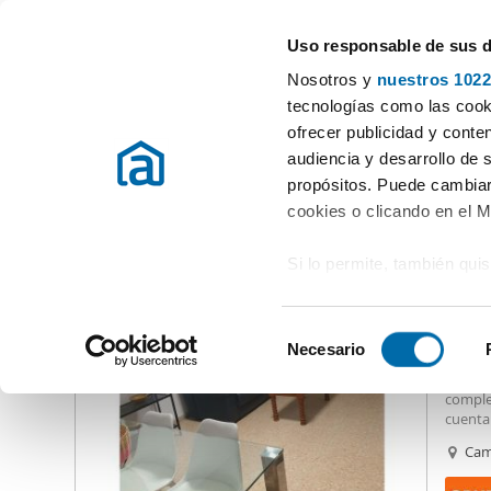
Uso responsable de sus 
Especialistas en pisos en alquiler
Nosotros y
nuestros 1022
Valencia
Elegir distrito
tecnologías como las cooki
ofrecer publicidad y conte
Inicio
Alquiler pisos Valencia / València
Alquiler pisos Valencia
audiencia y desarrollo de 
propósitos. Puede cambiar
Alquiler piso terraza Sant Pau Valencia
(13 viviendas)
cookies o clicando en el 
Si lo permite, también qui
1.30
Recopilar información
11
metros
S
Identificar su disposi
Necesario
Alqui
e
digitales)
Estup
l
comple
Obtenga más información 
e
cuenta 
preferencias en la
sección
nuestro
c
Cam
en la Declaración de cooki
sujeto
c