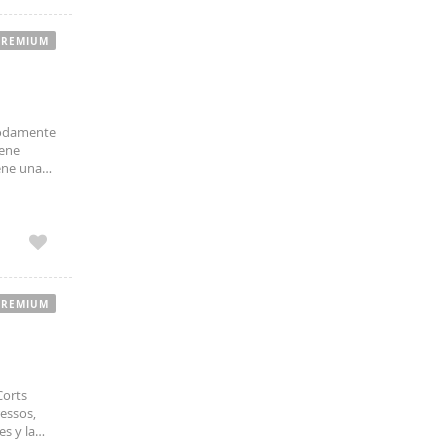
PREMIUM
modamente
iene
ene una
dos dos
PREMIUM
Corts
ressos,
es y la