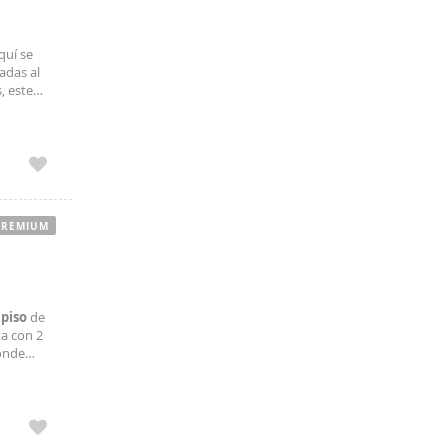
quí se
adas al
, este
 Hospital
PREMIUM
r
piso
de
ta con 2
donde
e busque