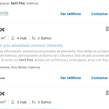
equipada con todos los electrodomesticos. Está distribuida en amplio salón,
panar,
Sant
Pau
, Valencia
ciones con armarios empotrados y 2
Ver teléfono
Contactar
0€
2
1m
4 Hab
2 Baños
er piso amueblado ascensor L'olivereta
as información, estaremos encantados de atenderte. Nou Moles es un barri
de Valencia, perteneciente al distrito de L'Olivereta. Está situado al oeste de
a al norte con
Sant
Pau
, al este con La Petxina y Arrancapins, al sur con Tre
este con Soternes. El inmueble esta a pocos minutos caminando de la estació
ivereta, Nou Moles, Valencia
e la Avenida del Cid así como de los jardines del antiguo cauce del rio Turi
s los servicios (restaurantes, bares, escuelas, hospitales y varios comercios),
e medios de transporte y zonas verdes.
Ver teléfono
Contactar
0€
2
5m
3 Hab
3 Baños