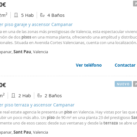
0€
2
2m
5 Hab
4 Baños
er piso garaje y ascensor Campanar
 en una de las zonas más prestigiosas de Valencia, esta espectacular vivien
unión de dos
pisos
en una misma planta, ofreciendo una amplitud y distribu
ionales. Situada en Avenida Cortes Valencianas, cuenta con una localización
able, junto a todos los servicios y a escasos pasos de la parada de metro. L
panar,
Sant
Pau
, Valencia
dad destaca por su amplio salón comedor
Ver teléfono
Contactar
0€
NUEVO
2
m
2 Hab
2 Baños
er piso terraza y ascensor Campanar
 real estate agencia le presenta un
piso
en Valencia. Hay vistas por las que
ubir un poco más alto. Un
piso
de 90 m² en una planta 23 del prestigioso
Sa
amente uno de esos casos: desde sus ventanas y desde la
terraza
se abre u
a panorámica de la ciudad de la que se puede disfrutar cada día. Dos dormi
panar,
Sant
Pau
, Valencia
ños y un edificio moderno con ascensor