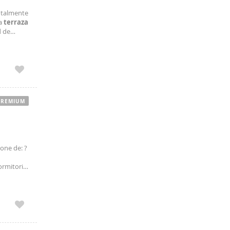
totalmente
na
terraza
d de
 uno con
PREMIUM
pone de: ?
ormitorio
en suite,