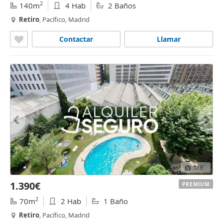
2
140m
4 Hab
2 Baños
Retiro
, Pacífico, Madrid
Contactar
Llamar
1
/3
1.390€
PREMIUM
2
70m
2 Hab
1 Baño
Retiro
, Pacífico, Madrid