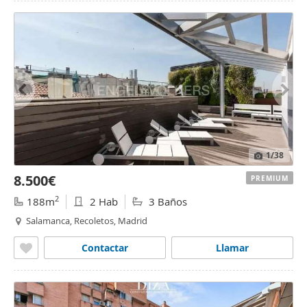
1
/38
8.500€
PREMIUM
2
188m
2 Hab
3 Baños
Salamanca, Recoletos, Madrid
Contactar
Llamar