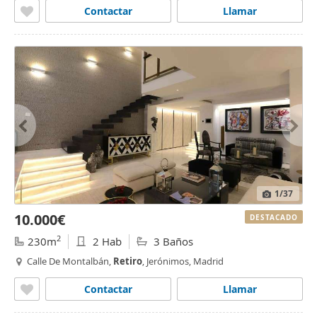
Contactar
Llamar
1
/37
10.000€
DESTACADO
2
230m
2 Hab
3 Baños
Calle De Montalbán,
Retiro
, Jerónimos, Madrid
Contactar
Llamar