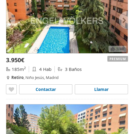
1
/40
3.950€
PREMIUM
2
185m
4 Hab
3 Baños
Retiro
, Niño Jesús, Madrid
Contactar
Llamar