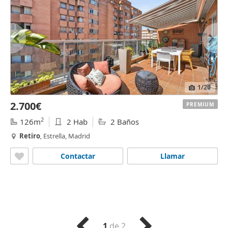
1
/20
2.700€
PREMIUM
2
126m
2 Hab
2 Baños
Retiro
, Estrella, Madrid
Contactar
Llamar
1
de 2