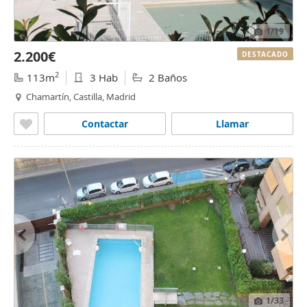
1
/19
2.200€
DESTACADO
2
113m
3 Hab
2 Baños
Chamartín, Castilla, Madrid
Contactar
Llamar
1
/33