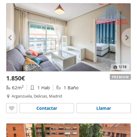
1
/18
1.850€
PREMIUM
2
62m
1 Hab
1 Baño
Arganzuela, Delicias, Madrid
Contactar
Llamar