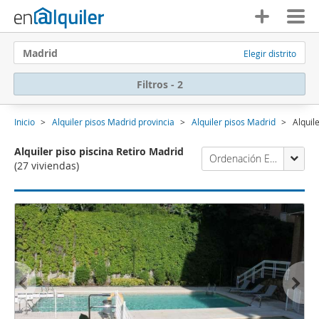
Madrid
Elegir distrito
Filtros - 2
Inicio
Alquiler pisos Madrid provincia
Alquiler pisos Madrid
Alquil
Alquiler piso piscina Retiro Madrid
Ordenación Enalquiler
(27 viviendas)