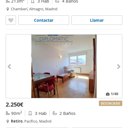
213m
3 Hab
4 Baños
Chamberí, Almagro, Madrid
Contactar
Llamar
1
/40
2.250€
DESTACADO
2
90m
3 Hab
2 Baños
Retiro
, Pacífico, Madrid