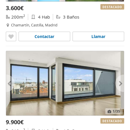
3.600€
DESTACADO
2
200m
4 Hab
3 Baños
Chamartín, Castilla, Madrid
Contactar
Llamar
1
/35
9.900€
DESTACADO
2