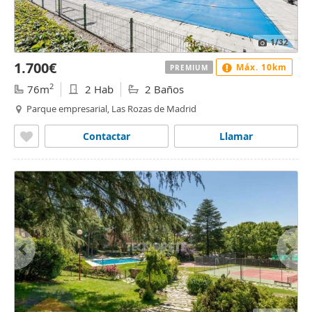
1
/32
1.700€
Máx. 10km
PREMIUM
2
76m
2 Hab
2 Baños
Parque empresarial, Las Rozas de Madrid
Contactar
Llamar