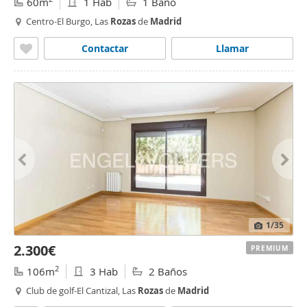
60m
1 Hab
1 Baño
Centro-El Burgo, Las
Rozas
de
Madrid
Contactar
Llamar
1
/35
2.300€
PREMIUM
2
106m
3 Hab
2 Baños
Club de golf-El Cantizal, Las
Rozas
de
Madrid