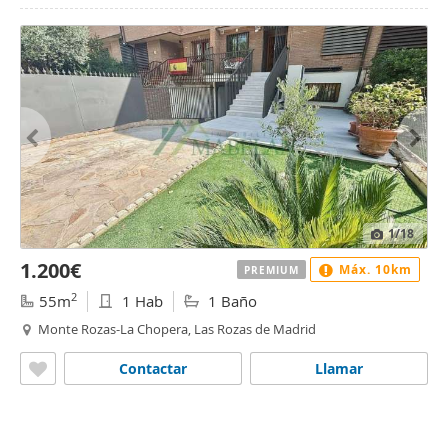
1
/18
1.200€
Máx. 10km
PREMIUM
2
55m
1 Hab
1 Baño
Monte Rozas-La Chopera, Las Rozas de Madrid
Contactar
Llamar