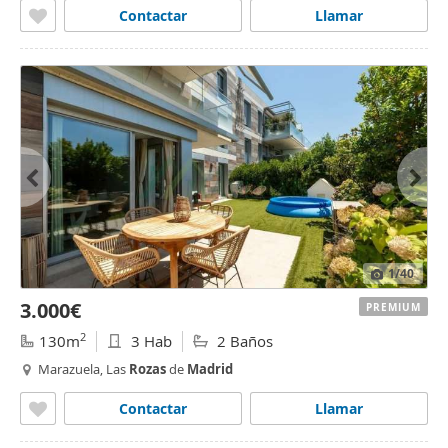
Contactar
Llamar
1
/40
3.000€
PREMIUM
2
130m
3 Hab
2 Baños
Marazuela, Las
Rozas
de
Madrid
Contactar
Llamar