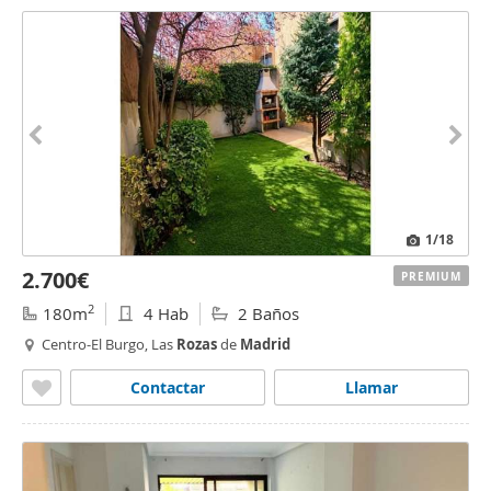
1
/18
2.700€
PREMIUM
2
180m
4 Hab
2 Baños
Centro-El Burgo, Las
Rozas
de
Madrid
Contactar
Llamar