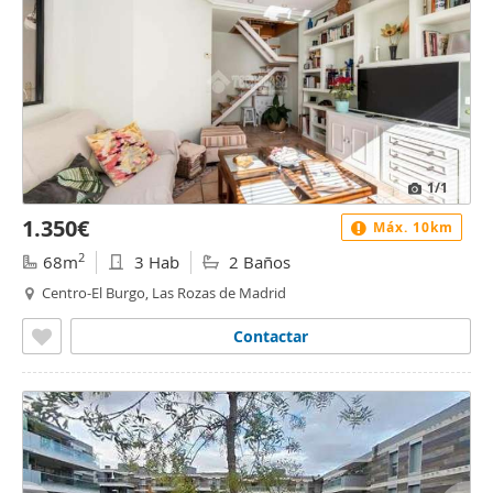
1
/1
1.350€
Máx. 10km
2
68m
3 Hab
2 Baños
Centro-El Burgo, Las Rozas de Madrid
Contactar