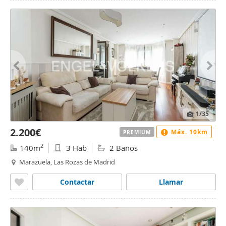
1
/35
2.200€
Máx. 10km
PREMIUM
2
140m
3 Hab
2 Baños
Marazuela, Las Rozas de Madrid
Contactar
Llamar