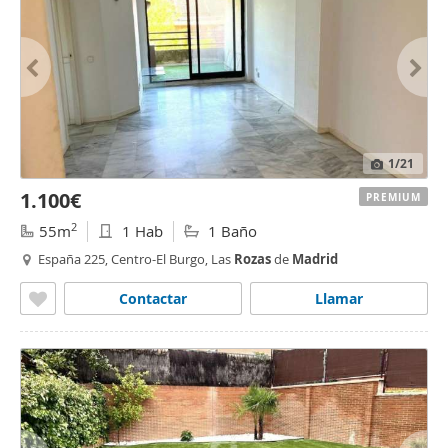
1
/21
1.100€
PREMIUM
2
55m
1 Hab
1 Baño
España 225, Centro-El Burgo, Las
Rozas
de
Madrid
Contactar
Llamar