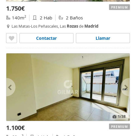
1.750€
PREMIUM
2
140m
2 Hab
2 Baños
Las Matas-Los Peñascales, Las
Rozas
de
Madrid
Contactar
Llamar
1
/38
1.100€
PREMIUM
2