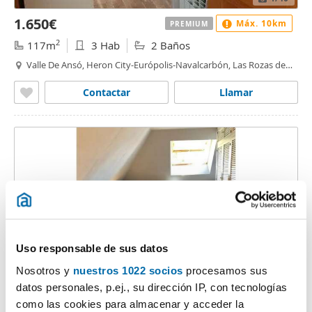
1.650€
Máx. 10km
PREMIUM
2
117m
3 Hab
2 Baños
Valle De Ansó, Heron City-Európolis-Navalcarbón, Las Rozas de
Madrid
Contactar
Llamar
Uso responsable de sus datos
Nosotros y
nuestros 1022 socios
procesamos sus
1
/25
datos personales, p.ej., su dirección IP, con tecnologías
1.490€
Máx. 10km
PREMIUM
como las cookies para almacenar y acceder la