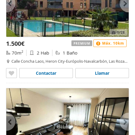
1
/28
1.500€
Máx. 10km
PREMIUM
2
70m
2 Hab
1 Baño
Calle Concha Laos, Heron City-Európolis-Navalcarbón, Las Rozas
de Madrid
Contactar
Llamar