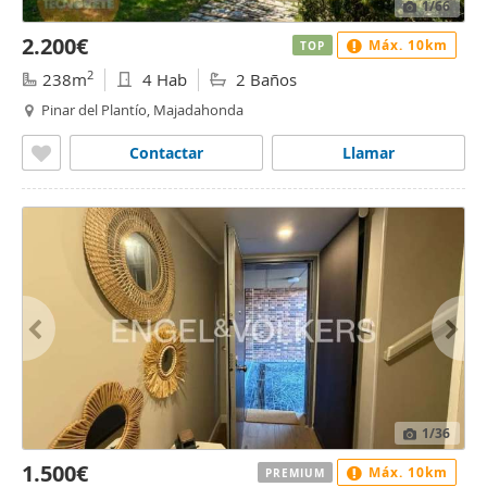
1
/66
2.200€
Máx. 10km
TOP
2
238m
4 Hab
2 Baños
Pinar del Plantío, Majadahonda
Contactar
Llamar
1
/36
1.500€
Máx. 10km
PREMIUM