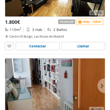
1
/16
1.800€
Máx. 10km
PREMIUM
2
110m
3 Hab
2 Baños
Centro-El Burgo, Las Rozas de Madrid
Contactar
Llamar
1
/40