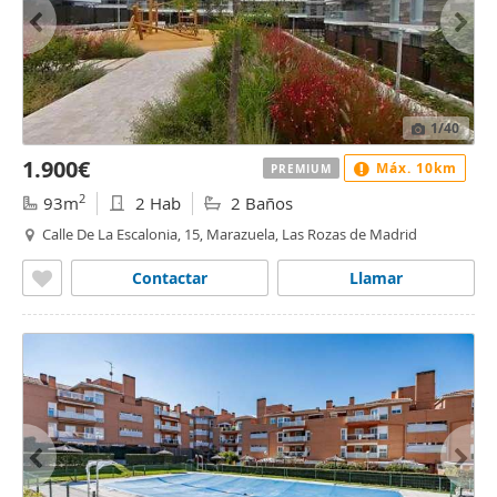
1
/40
1.900€
Máx. 10km
PREMIUM
2
93m
2 Hab
2 Baños
Calle De La Escalonia, 15, Marazuela, Las Rozas de Madrid
Contactar
Llamar