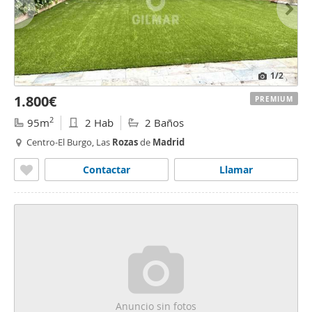
1
/2
1.800€
PREMIUM
2
95m
2 Hab
2 Baños
Centro-El Burgo, Las
Rozas
de
Madrid
Contactar
Llamar
Anuncio sin fotos