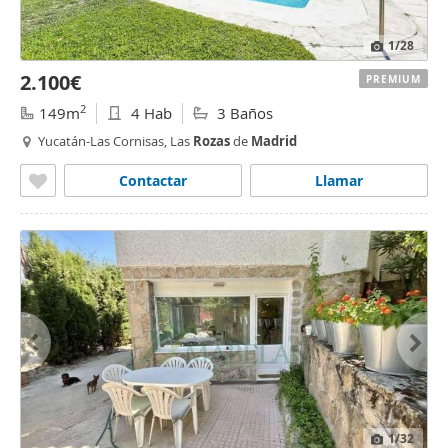
1
/28
2.100€
PREMIUM
2
149m
4 Hab
3 Baños
Yucatán-Las Cornisas, Las
Rozas
de
Madrid
Contactar
Llamar
1
/32