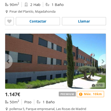
2
90m
2 Hab
1 Baño
Pinar del Plantío, Majadahonda
Contactar
Llamar
1
/10
1.147€
Máx. 10km
PREMIUM
2
50m
Piso
1 Baño
pollensa 5, Parque empresarial, Las Rozas de Madrid