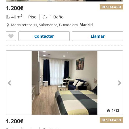
1.200€
DESTACADO
2
40m
Piso
1 Baño
Maria teresa 11, Salamanca, Guindalera,
Madrid
Contactar
Llamar
1
/12
1.200€
DESTACADO
2