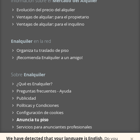
Información sobre el
Mercado del Alquiler
Evolución del precio del alquiler
Ventajas de alquilar: para el propietario
Ventajas de alquilar: para el inquilino
Enalquiler
en la red
Organiza tu traslado de piso
¡Recomienda Enalquiler a un amigo!
Sobre
Enalquiler
¿Qué es Enalquiler?
Preguntas frecuentes - Ayuda
Publicidad
Políticas y Condiciones
Configuración de cookies
Anuncia tu piso
Servicios para anunciantes profesionales
Anuncio de fusión
×
We have detected that your language is English
. Do you