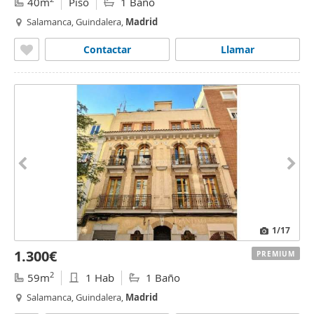
40m
Piso
1 Baño
Salamanca, Guindalera,
Madrid
Contactar
Llamar
1
/17
1.300€
PREMIUM
2
59m
1 Hab
1 Baño
Salamanca, Guindalera,
Madrid