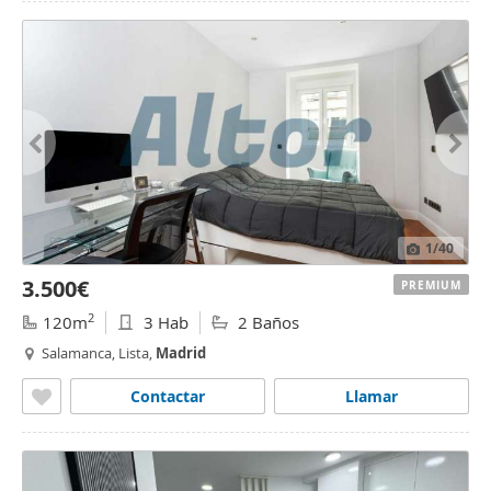
1
/40
3.500€
PREMIUM
2
120m
3 Hab
2 Baños
Salamanca, Lista,
Madrid
Contactar
Llamar