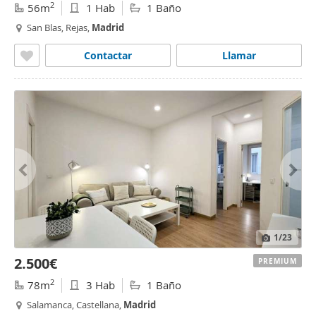
2
56m
1 Hab
1 Baño
San Blas, Rejas,
Madrid
Contactar
Llamar
1
/23
2.500€
PREMIUM
2
78m
3 Hab
1 Baño
Salamanca, Castellana,
Madrid