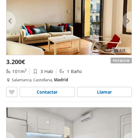
1
/9
3.200€
PREMIUM
2
101m
3 Hab
1 Baño
Salamanca, Castellana,
Madrid
Contactar
Llamar