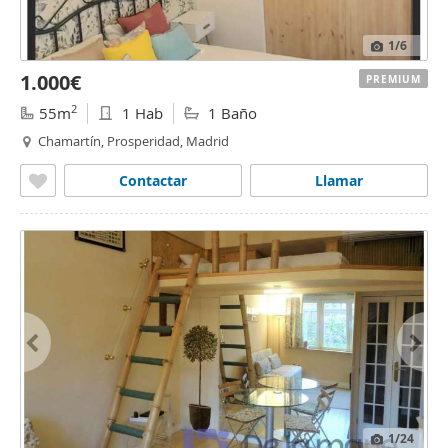
1
/6
1.000€
PREMIUM
2
55m
1 Hab
1 Baño
Chamartín, Prosperidad, Madrid
Contactar
Llamar
1
/24