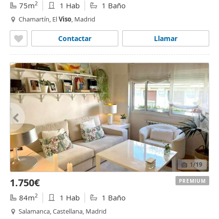
2
75m
1 Hab
1 Baño
Chamartín, El
Viso
, Madrid
Contactar
Llamar
1
/19
1.750€
PREMIUM
2
84m
1 Hab
1 Baño
Salamanca, Castellana, Madrid