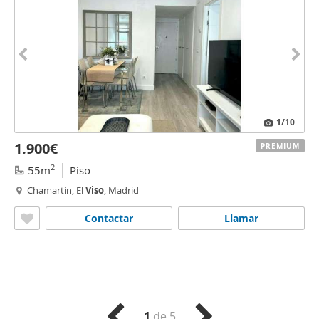
1
/10
1.900€
PREMIUM
2
55m
Piso
Chamartín, El
Viso
, Madrid
Contactar
Llamar
1
de 5