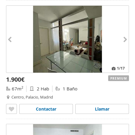
1
/17
1.900€
PREMIUM
2
67m
2 Hab
1 Baño
Centro, Palacio, Madrid
Contactar
Llamar