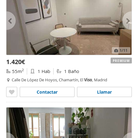
1
/11
1.420€
PREMIUM
2
55m
1 Hab
1 Baño
Calle De López De Hoyos, Chamartín, El
Viso
, Madrid
Contactar
Llamar