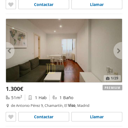
Contactar
Llamar
1
/29
1.300€
PREMIUM
2
51m
1 Hab
1 Baño
de Antonio Pérez 9, Chamartín, El
Viso
, Madrid
Contactar
Llamar