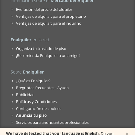
Información sobre el
Mercado del Alquiler
Evolución del precio del alquiler
Ventajas de alquilar: para el propietario
Ventajas de alquilar: para el inquilino
Enalquiler
en la red
Organiza tu traslado de piso
¡Recomienda Enalquiler a un amigo!
Sobre
Enalquiler
¿Qué es Enalquiler?
Preguntas frecuentes - Ayuda
Publicidad
Políticas y Condiciones
Configuración de cookies
Anuncia tu piso
Servicios para anunciantes profesionales
Anuncio de fusión
×
We have detected that your language is English
. Do you