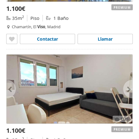
1.100€
PREMIUM
2
35m
Piso
1 Baño
Chamartín, El
Viso
, Madrid
Contactar
Llamar
1
/25
1.100€
PREMIUM
2