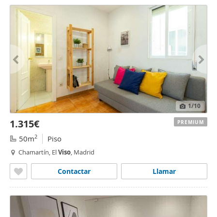
1
/10
1.315€
PREMIUM
2
50m
Piso
Chamartín, El
Viso
, Madrid
Contactar
Llamar