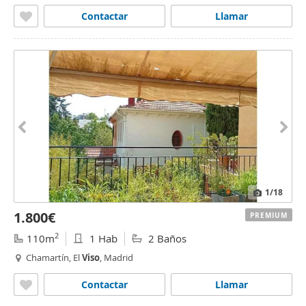
Contactar
Llamar
1
/18
1.800€
PREMIUM
2
110m
1 Hab
2 Baños
Chamartín, El
Viso
, Madrid
Contactar
Llamar