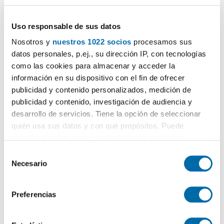
1.600€
PREMIUM
2
48m
1 Hab
1 Baño
Uso responsable de sus datos
Salamanca, Guindalera,
Madrid
Nosotros y
nuestros 1022 socios
procesamos sus
Contactar
Llamar
datos personales, p.ej., su dirección IP, con tecnologías
como las cookies para almacenar y acceder la
información en su dispositivo con el fin de ofrecer
publicidad y contenido personalizados, medición de
publicidad y contenido, investigación de audiencia y
desarrollo de servicios. Tiene la opción de seleccionar
quién usa sus datos y con qué propósitos. Puede
cambiar o retirar su consentimiento en cualquier
momento desde la Declaración de cookies o clicando en
S
el Menú de consentimiento.
Necesario
e
l
1
/1
Si lo permite, también quisiéramos:
e
Preferencias
1.600€
PREMIUM
Recopilar información sobre su ubicación geográfica
c
que puede tener una precisión de varios metros
c
2
61m
1 Hab
1 Baño
Identificar su dispositivo analizándolo activamente