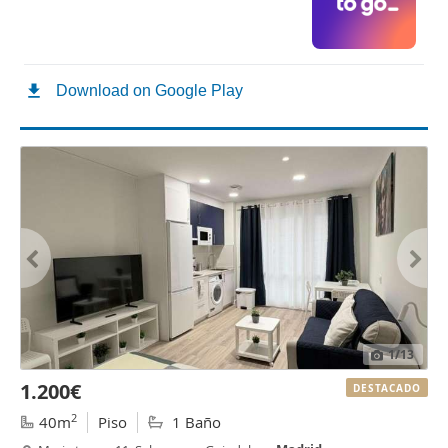
1
/13
1.200€
DESTACADO
2
40m
Piso
1 Baño