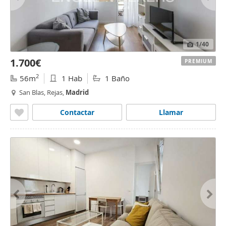
1
/40
1.700€
PREMIUM
2
56m
1 Hab
1 Baño
San Blas, Rejas,
Madrid
Contactar
Llamar