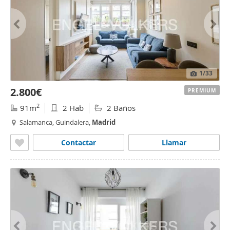
1
/33
2.800€
PREMIUM
2
91m
2 Hab
2 Baños
Salamanca, Guindalera,
Madrid
Contactar
Llamar