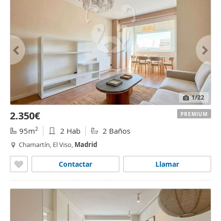
1
/22
2.350€
PREMIUM
2
95m
2 Hab
2 Baños
Chamartín, El Viso,
Madrid
Contactar
Llamar