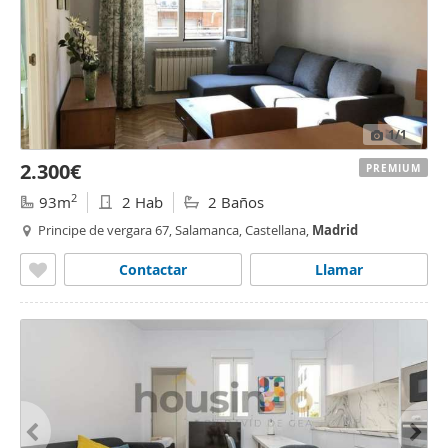
1
/1
2.300€
PREMIUM
2
93m
2 Hab
2 Baños
Principe de vergara 67, Salamanca, Castellana,
Madrid
Contactar
Llamar