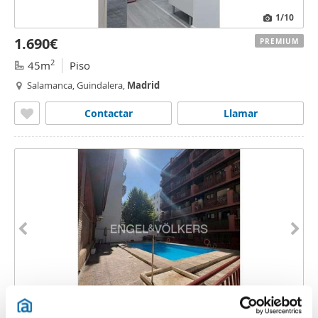
1
/10
1.690€
PREMIUM
2
45m
Piso
Salamanca, Guindalera,
Madrid
Contactar
Llamar
1
/47