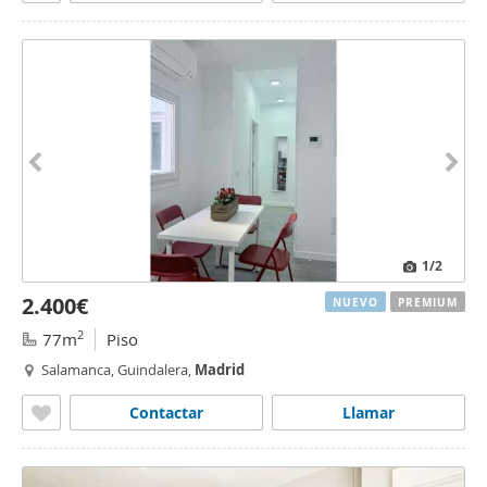
1
/2
2.400€
NUEVO
PREMIUM
2
77m
Piso
Salamanca, Guindalera,
Madrid
Contactar
Llamar