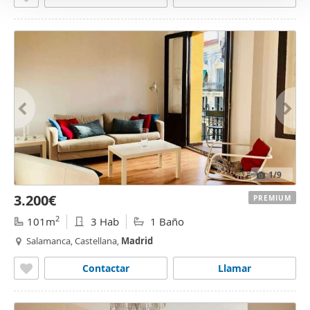
1
/9
3.200€
PREMIUM
2
101m
3 Hab
1 Baño
Salamanca, Castellana,
Madrid
Contactar
Llamar