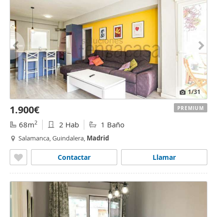
1
/31
1.900€
PREMIUM
2
68m
2 Hab
1 Baño
Salamanca, Guindalera,
Madrid
Contactar
Llamar