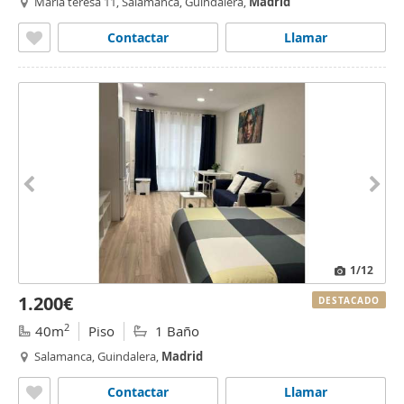
Maria teresa 11, Salamanca, Guindalera,
Madrid
Contactar
Llamar
1
/12
1.200€
DESTACADO
2
40m
Piso
1 Baño
Salamanca, Guindalera,
Madrid
Contactar
Llamar