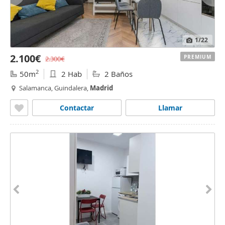
1
/22
2.100€
PREMIUM
2.300€
2
50m
2 Hab
2 Baños
Salamanca, Guindalera,
Madrid
Contactar
Llamar