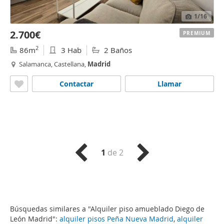
1
/16
2.700€
PREMIUM
2
86m
3 Hab
2 Baños
Salamanca, Castellana,
Madrid
Contactar
Llamar
1
de 2
Búsquedas similares a "Alquiler piso amueblado Diego de
León Madrid":
alquiler pisos Peña Nueva Madrid
,
alquiler