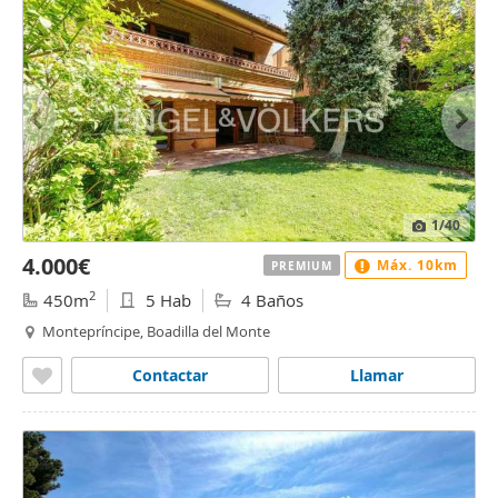
1
/40
4.000€
Máx. 10km
PREMIUM
2
450m
5 Hab
4 Baños
Montepríncipe, Boadilla del Monte
Contactar
Llamar