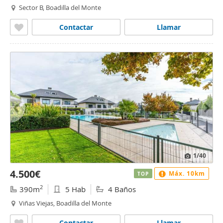
Sector B, Boadilla del Monte
Contactar
Llamar
1
/40
4.500€
Máx. 10km
TOP
2
390m
5 Hab
4 Baños
Viñas Viejas, Boadilla del Monte
Contactar
Llamar