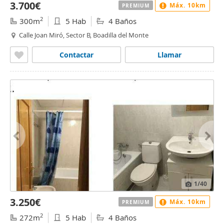
3.700€
Máx. 10km
PREMIUM
2
300m
5 Hab
4 Baños
Calle Joan Miró, Sector B, Boadilla del Monte
Contactar
Llamar
1
/40
3.250€
Máx. 10km
PREMIUM
2
272m
5 Hab
4 Baños