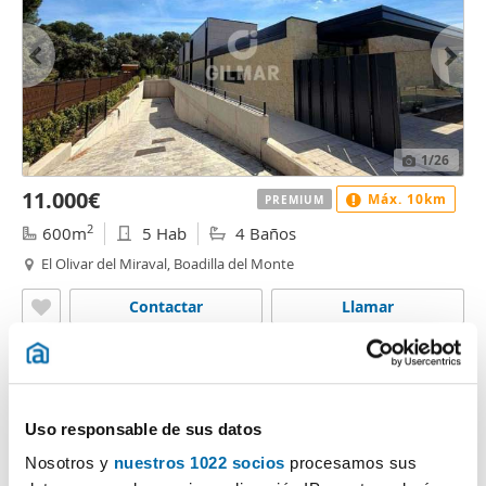
1
/26
11.000€
Máx. 10km
PREMIUM
2
600m
5 Hab
4 Baños
El Olivar del Miraval, Boadilla del Monte
Contactar
Llamar
Uso responsable de sus datos
Nosotros y
nuestros 1022 socios
procesamos sus