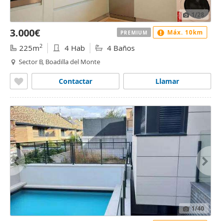
1
/28
3.000€
Máx. 10km
PREMIUM
2
225m
4 Hab
4 Baños
Sector B, Boadilla del Monte
Contactar
Llamar
1
/40