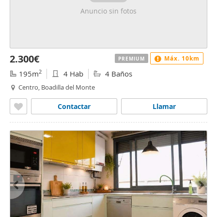
Anuncio sin fotos
2.300€
Máx. 10km
PREMIUM
2
195m
4 Hab
4 Baños
Centro, Boadilla del Monte
Contactar
Llamar