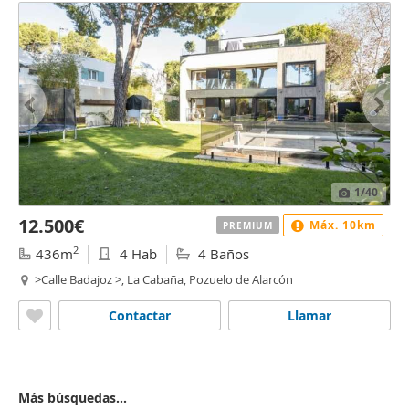
1
/40
12.500€
Máx. 10km
PREMIUM
2
436m
4 Hab
4 Baños
>Calle Badajoz >, La Cabaña, Pozuelo de Alarcón
Contactar
Llamar
Más búsquedas...