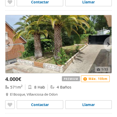
Contactar
Llamar
1
/33
4.000€
Máx. 10km
PREMIUM
2
571m
8 Hab
4 Baños
El Bosque, Villaviciosa de Odon
Contactar
Llamar