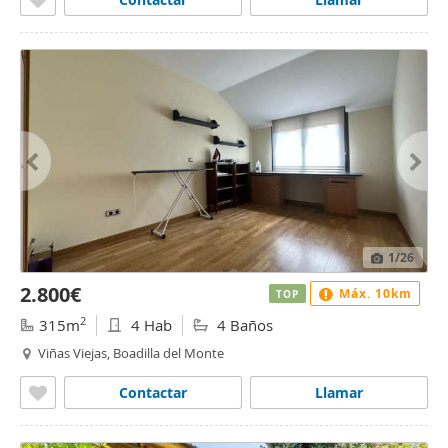
1
/26
2.800€
Máx. 10km
TOP
2
315m
4 Hab
4 Baños
Viñas Viejas, Boadilla del Monte
Contactar
Llamar