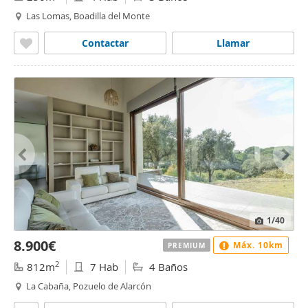
Las Lomas, Boadilla del Monte
Contactar
Llamar
1
/40
8.900€
Máx. 10km
PREMIUM
2
812m
7 Hab
4 Baños
La Cabaña, Pozuelo de Alarcón