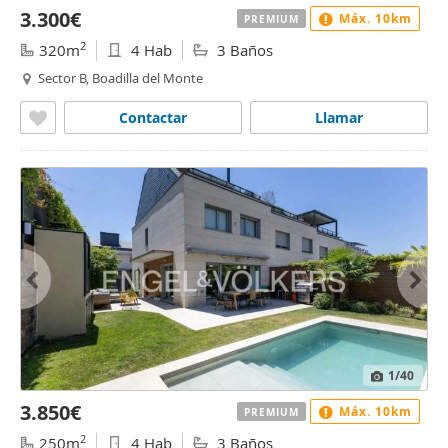
3.300€
Máx. 10km
PREMIUM
2
320m
4 Hab
3 Baños
Sector B, Boadilla del Monte
Contactar
Llamar
1
/40
3.850€
Máx. 10km
PREMIUM
2
250m
4 Hab
3 Baños