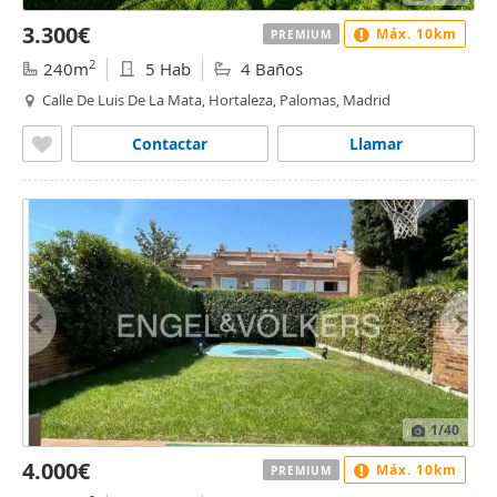
3.300€
Máx. 10km
PREMIUM
2
240m
5 Hab
4 Baños
Calle De Luis De La Mata, Hortaleza, Palomas, Madrid
Contactar
Llamar
1
/40
4.000€
Máx. 10km
PREMIUM