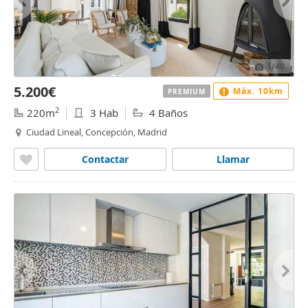
1
/40
5.200€
Máx. 10km
PREMIUM
2
220m
3 Hab
4 Baños
Ciudad Lineal, Concepción, Madrid
Contactar
Llamar