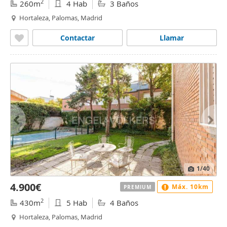
2
260m
4 Hab
3 Baños
Hortaleza, Palomas, Madrid
Contactar
Llamar
1
/40
4.900€
Máx. 10km
PREMIUM
2
430m
5 Hab
4 Baños
Hortaleza, Palomas, Madrid