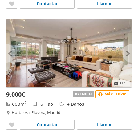
Contactar
Llamar
1
/2
9.000€
Máx. 10km
PREMIUM
2
600m
6 Hab
4 Baños
Hortaleza, Piovera, Madrid
Contactar
Llamar