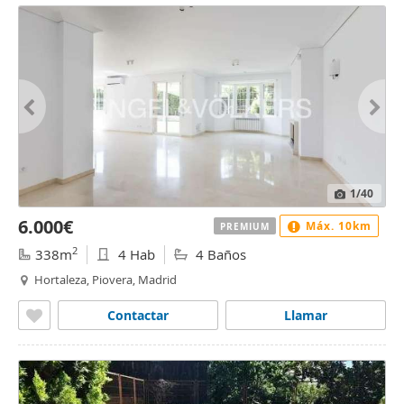
1
/40
6.000€
Máx. 10km
PREMIUM
2
338m
4 Hab
4 Baños
Hortaleza, Piovera, Madrid
Contactar
Llamar