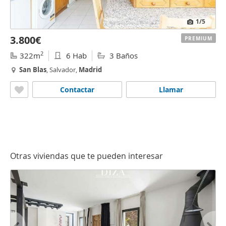
1
/5
3.800€
PREMIUM
2
322m
6 Hab
3 Baños
San
Blas
, Salvador,
Madrid
Contactar
Llamar
Otras viviendas que te pueden interesar