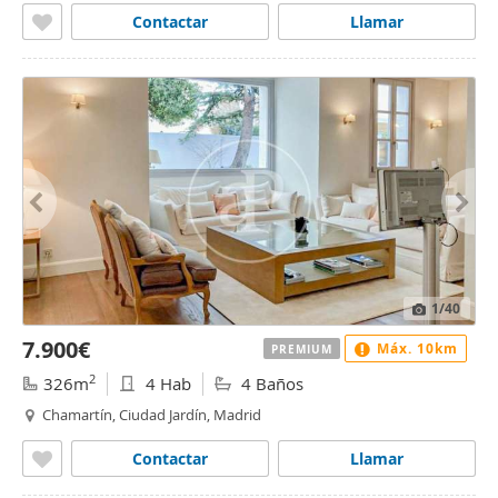
Contactar
Llamar
1
/40
7.900€
Máx. 10km
PREMIUM
2
326m
4 Hab
4 Baños
Chamartín, Ciudad Jardín, Madrid
Contactar
Llamar