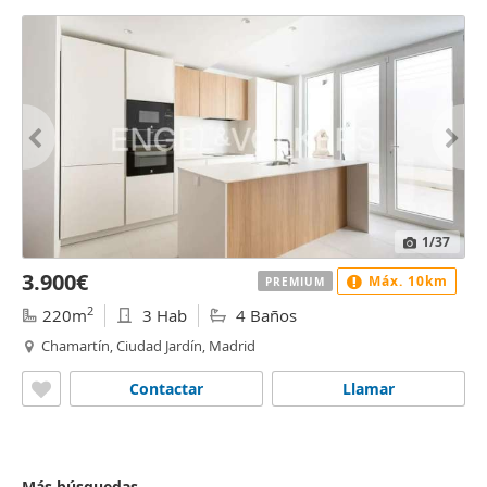
1
/37
3.900€
Máx. 10km
PREMIUM
2
220m
3 Hab
4 Baños
Chamartín, Ciudad Jardín, Madrid
Contactar
Llamar
Más búsquedas...