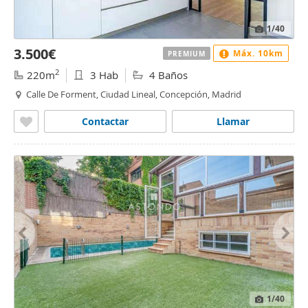
1
/40
3.500€
Máx. 10km
PREMIUM
2
220m
3 Hab
4 Baños
Calle De Forment, Ciudad Lineal, Concepción, Madrid
Contactar
Llamar
1
/40