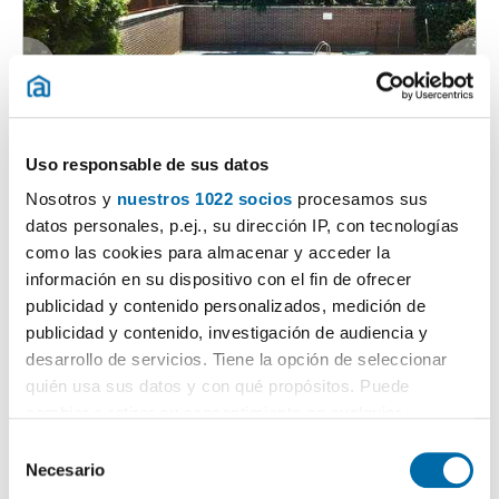
Uso responsable de sus datos
1
/25
Nosotros y
nuestros 1022 socios
procesamos sus
4.950€
Máx. 10km
PREMIUM
datos personales, p.ej., su dirección IP, con tecnologías
2
350m
5 Hab
4 Baños
como las cookies para almacenar y acceder la
información en su dispositivo con el fin de ofrecer
Calle De Ulises, Hortaleza, Canillas, Madrid
publicidad y contenido personalizados, medición de
Contactar
Llamar
publicidad y contenido, investigación de audiencia y
desarrollo de servicios. Tiene la opción de seleccionar
quién usa sus datos y con qué propósitos. Puede
cambiar o retirar su consentimiento en cualquier
momento desde la Declaración de cookies o clicando en
S
el Menú de consentimiento.
Necesario
e