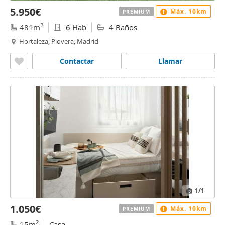
5.950€
Máx. 10km
PREMIUM
2
481m
6 Hab
4 Baños
Hortaleza, Piovera, Madrid
Contactar
Llamar
1
/1
1.050€
Máx. 10km
PREMIUM
2
15m
Casa