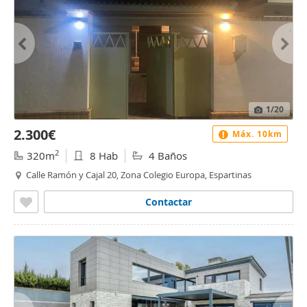
1
/20
2.300€
Máx. 10km
2
320m
8 Hab
4 Baños
Calle Ramón y Cajal 20, Zona Colegio Europa, Espartinas
Contactar