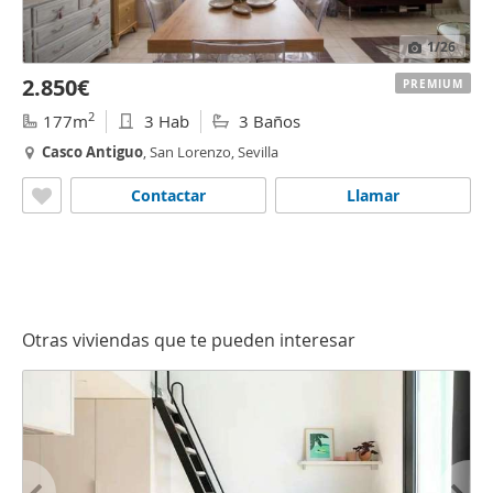
1
/26
2.850€
PREMIUM
2
177m
3 Hab
3 Baños
Casco
Antiguo
, San Lorenzo, Sevilla
Contactar
Llamar
Otras viviendas que te pueden interesar