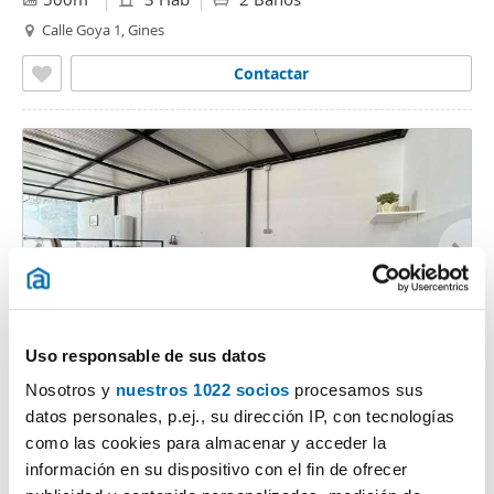
Calle Goya 1, Gines
Contactar
Uso responsable de sus datos
1
/17
Nosotros y
nuestros 1022 socios
procesamos sus
930€
Máx. 10km
PREMIUM
datos personales, p.ej., su dirección IP, con tecnologías
2
70m
3 Hab
1 Baño
como las cookies para almacenar y acceder la
Bellavista - La Palmera, Bellavista, Sevilla
información en su dispositivo con el fin de ofrecer