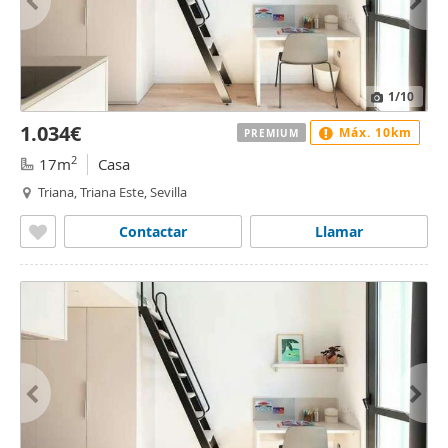
1
/10
1.034€
Máx. 10km
PREMIUM
2
17m
Casa
Triana, Triana Este, Sevilla
Contactar
Llamar