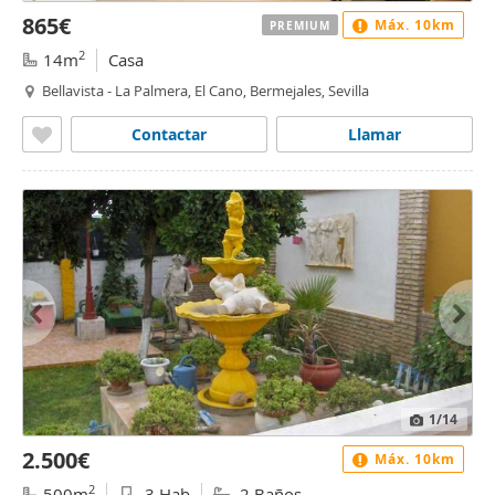
865€
Máx. 10km
PREMIUM
2
14m
Casa
Bellavista - La Palmera, El Cano, Bermejales, Sevilla
Contactar
Llamar
1
/14
2.500€
Máx. 10km
2
500m
3 Hab
2 Baños