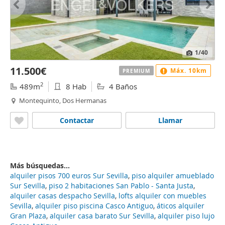
1
/40
11.500€
Máx. 10km
PREMIUM
2
489m
8 Hab
4 Baños
Montequinto, Dos Hermanas
Contactar
Llamar
Más búsquedas...
alquiler pisos 700 euros Sur Sevilla
,
piso alquiler amueblado
Sur Sevilla
,
piso 2 habitaciones San Pablo - Santa Justa
,
alquiler casas despacho Sevilla
,
lofts alquiler con muebles
Sevilla
,
alquiler piso piscina Casco Antiguo
,
áticos alquiler
Gran Plaza
,
alquiler casa barato Sur Sevilla
,
alquiler piso lujo