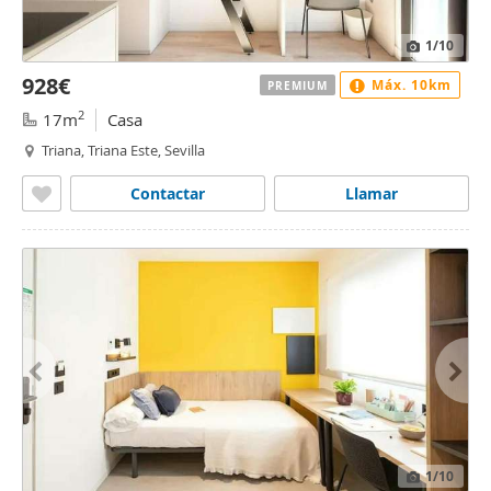
1
/10
928€
Máx. 10km
PREMIUM
2
17m
Casa
Triana, Triana Este, Sevilla
Contactar
Llamar
1
/10