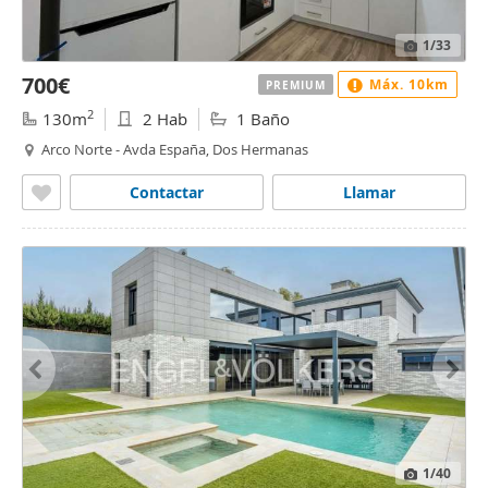
1
/33
700€
Máx. 10km
PREMIUM
2
130m
2 Hab
1 Baño
Arco Norte - Avda España, Dos Hermanas
Contactar
Llamar
1
/40