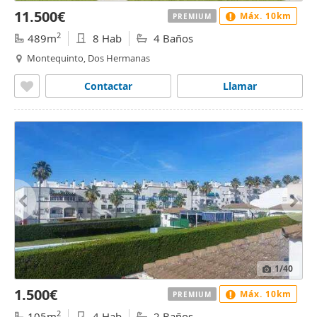
11.500€
Máx. 10km
PREMIUM
2
489m
8 Hab
4 Baños
Montequinto, Dos Hermanas
Contactar
Llamar
1
/40
1.500€
Máx. 10km
PREMIUM
2
105m
4 Hab
2 Baños