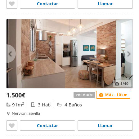
Contactar
Llamar
1
/40
1.500€
Máx. 10km
PREMIUM
2
91m
3 Hab
4 Baños
Nervión, Sevilla
Contactar
Llamar