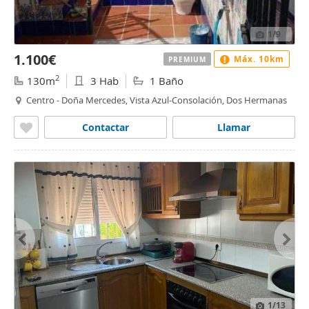
1
/9
1.100€
Máx. 10km
PREMIUM
2
130m
3 Hab
1 Baño
Centro - Doña Mercedes, Vista Azul-Consolación, Dos Hermanas
Contactar
Llamar
1
/13