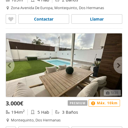
Zona Avenida De Europa, Montequinto, Dos Hermanas
Contactar
Llamar
1
/36
3.000€
Máx. 10km
PREMIUM
2
194m
5 Hab
3 Baños
Montequinto, Dos Hermanas