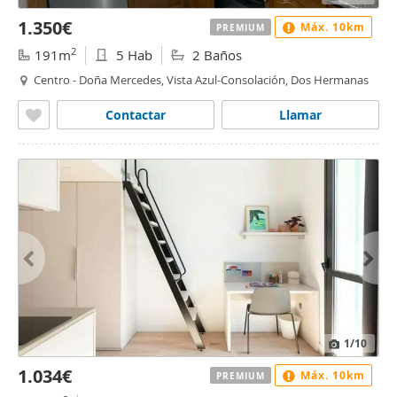
1.350€
Máx. 10km
PREMIUM
2
191m
5 Hab
2 Baños
Centro - Doña Mercedes, Vista Azul-Consolación, Dos Hermanas
Contactar
Llamar
1
/10
1.034€
Máx. 10km
PREMIUM