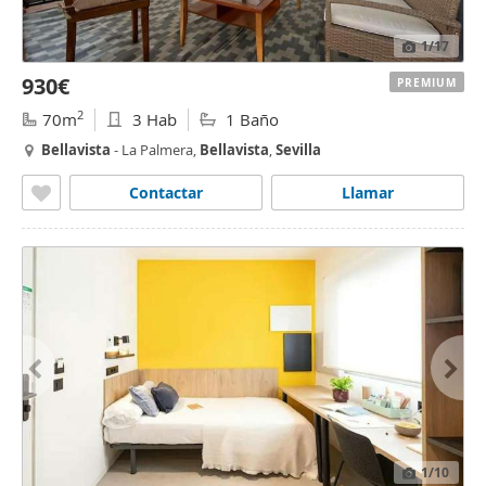
1
/17
930€
PREMIUM
2
70m
3 Hab
1 Baño
Bellavista
- La Palmera,
Bellavista
,
Sevilla
Contactar
Llamar
1
/10