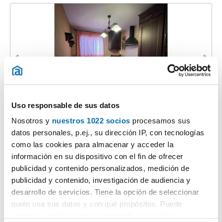
Uso responsable de sus datos
1
/14
Nosotros y
nuestros 1022 socios
procesamos sus
1.200€
Máx. 10km
PREMIUM
datos personales, p.ej., su dirección IP, con tecnologías
2
138m
4 Hab
3 Baños
como las cookies para almacenar y acceder la
Centro - Doña Mercedes, Arco Norte-La Alquería, Dos Hermanas
información en su dispositivo con el fin de ofrecer
publicidad y contenido personalizados, medición de
Contactar
Llamar
publicidad y contenido, investigación de audiencia y
desarrollo de servicios. Tiene la opción de seleccionar
quién usa sus datos y con qué propósitos. Puede
cambiar o retirar su consentimiento en cualquier