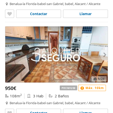
Benalua-la Florida-babel-san Gabriel, babel, Alacant / Alicante
Contactar
Llamar
1
/24
950€
Máx. 10km
PREMIUM
2
108m
3 Hab
2 Baños
Benalua-la Florida-babel-san Gabriel, babel, Alacant / Alicante
Contactar
Llamar