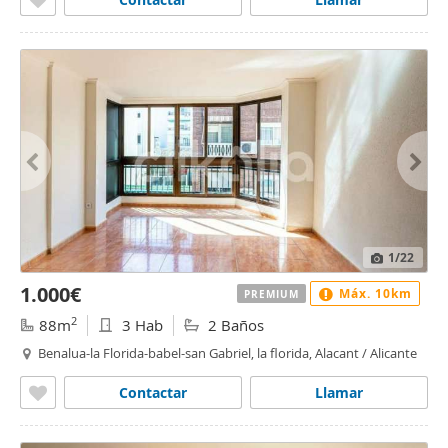
1
/22
1.000€
Máx. 10km
PREMIUM
2
88m
3 Hab
2 Baños
Benalua-la Florida-babel-san Gabriel, la florida, Alacant / Alicante
Contactar
Llamar