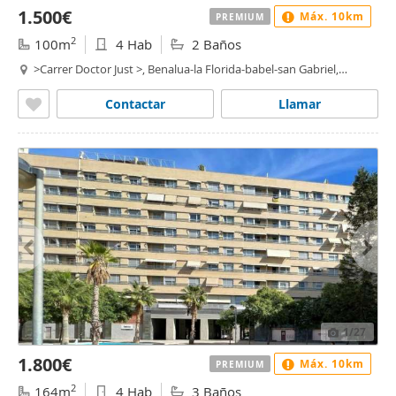
1.500€
Máx. 10km
PREMIUM
2
100m
4 Hab
2 Baños
>Carrer Doctor Just >, Benalua-la Florida-babel-san Gabriel,
benalua, Alacant / Alicante
Contactar
Llamar
1
/27
1.800€
Máx. 10km
PREMIUM
2
164m
4 Hab
3 Baños