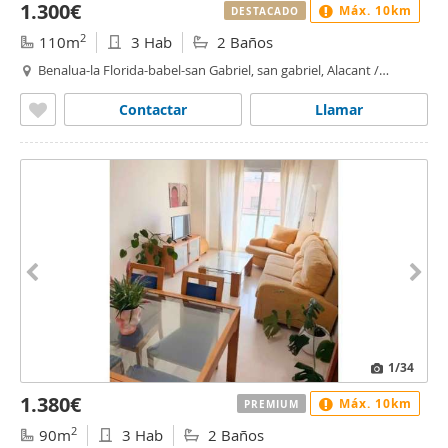
1.300€
Máx. 10km
DESTACADO
2
110m
3 Hab
2 Baños
Benalua-la Florida-babel-san Gabriel, san gabriel, Alacant /
Alicante
Contactar
Llamar
1
/34
1.380€
Máx. 10km
PREMIUM
2
90m
3 Hab
2 Baños