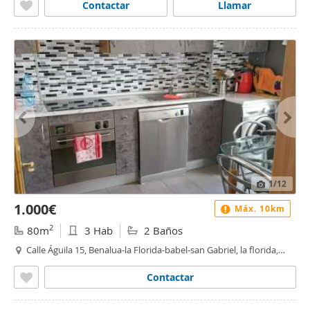
Contactar
Llamar
1
/12
1.000€
Máx. 10km
2
80m
3 Hab
2 Baños
Calle Águila 15, Benalua-la Florida-babel-san Gabriel, la florida,
Alacant / Alicante
Contactar