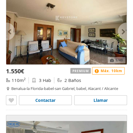
1
/40
1.550€
Máx. 10km
PREMIUM
2
110m
3 Hab
2 Baños
Benalua-la Florida-babel-san Gabriel, babel, Alacant / Alicante
Contactar
Llamar