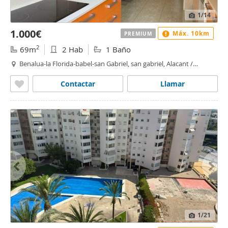
1
/14
1.000€
Máx. 10km
PREMIUM
2
69m
2 Hab
1 Baño
Benalua-la Florida-babel-san Gabriel, san gabriel, Alacant /
Alicante
Contactar
Llamar
1
/21