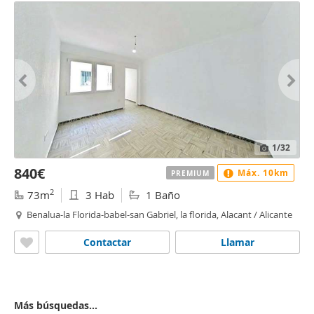
1
/32
840€
Máx. 10km
PREMIUM
2
73m
3 Hab
1 Baño
Benalua-la Florida-babel-san Gabriel, la florida, Alacant / Alicante
Contactar
Llamar
Más búsquedas...