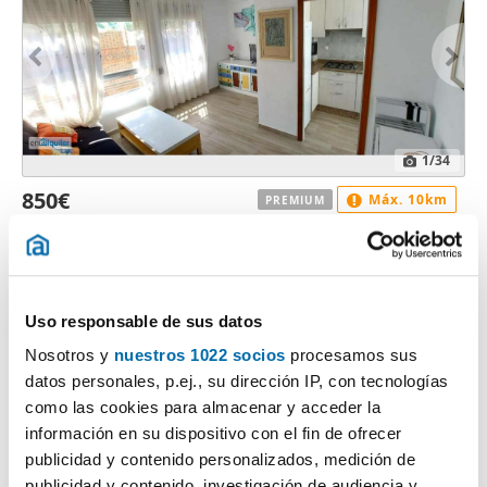
1
/34
850€
Máx. 10km
PREMIUM
2
60m
2 Hab
1 Baño
general bonanza, Benalua-la Florida-babel-san Gabriel, babel,
Alacant / Alicante
Contactar
Llamar
Uso responsable de sus datos
Nosotros y
nuestros 1022 socios
procesamos sus
datos personales, p.ej., su dirección IP, con tecnologías
como las cookies para almacenar y acceder la
información en su dispositivo con el fin de ofrecer
publicidad y contenido personalizados, medición de
publicidad y contenido, investigación de audiencia y