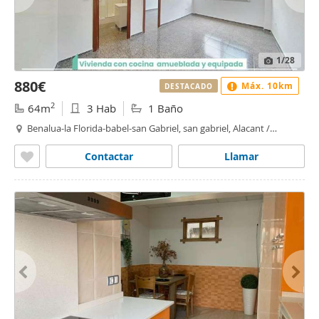
1
/28
880€
Máx. 10km
DESTACADO
2
64m
3 Hab
1 Baño
Benalua-la Florida-babel-san Gabriel, san gabriel, Alacant /
Alicante
Contactar
Llamar