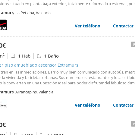
uidos, situada en planta
baja
exterior, totalmente reformada a estrenar, pr
es!. Edificio histórico de 1900, donde la arquitectura tradicional se fusiona c
ramurs
, La Petxina, Valencia
t contemporáneo. La propiedad se distribuye
Ver teléfono
Contactar
0€
2
m
1 Hab
1 Baño
ler piso amueblado ascensor Extramurs
tran en las inmediaciones. Barrio muy bien comunicado con autobús, metro
 la vivienda y bicicletas urbanas. Sus numerosos restaurantes y locales típi
s la convierten en una ubicación ideal para poder disfrutar del fabuloso cli
rráneo del que goza Valencia.
ramurs
, Arrancapins, Valencia
Ver teléfono
Contactar
0€
2