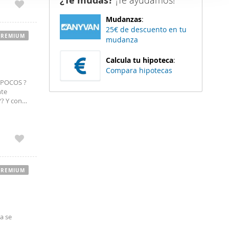
¿Te mudas?
¡Te ayudamos!
er funciones
Mudanzas
:
 haga del
25€ de descuento en tu
den
PREMIUM
mudanza
r del uso
Calcula tu hipoteca
:
Compara hipotecas
 POCOS ?
nte
?? Y con
terías con
PREMIUM
a se