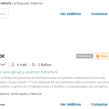
cina moderna totalmente equipada. El piso está recién reformado y en exce
ramurs
, La Roqueta, Valencia
: un espacio amplio, luminoso
Ver teléfono
Contactar
encia
0€
Máx.
PREMIUM
2
7m
4 Hab
2 Baños
er piso garaje y ascensor Extramurs
 Volkers, les presenta en exclusiva esta estupenda vivienda en la zona de
apins. El piso tiene 117 m2, dispone de un luminoso salón-comedor con acc
balcón, cuenta con 4 habitaciones ( 2 dobles y 2 individuales) con armarios
ados, 2 baños completos, uno de ellos en suite, tiene una cocina independ
ramurs, Arrancapins, Valencia
con acceso a galería. El suelo es de mármol; el piso tiene aire acondicionado 
habitaciones tiene ventiladores de techo, calefacción por radiadores. Garaje
0€ adicionales. No dude en contactar con nosotros, estaremos encantados 
Ver teléfono
Contactar
le la vivienda. Esta magnífica vivienda se encuentra muy bien localizada, en