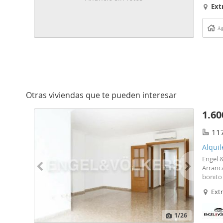
una co
Ext
estado
Ag
Otras viviendas que te pueden interesar
1.60
11
Alquil
Engel &
Arranc
bonito 
empotr
Ext
amplia 
en las 
por 12
1
/26
enseñar