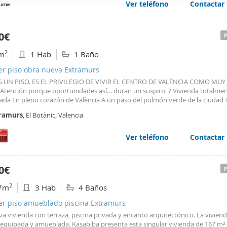
Ver teléfono
Contactar
web se usan para personalizar el contenido y los anuncios, ofrec
ar el tráfico. Además, compartimos información sobre el uso que
tners de redes sociales, publicidad y análisis web, quienes pue
0€
ación que les haya proporcionado o que hayan recopilado a parti
2
m
1 Hab
1 Baño
vicios.
er piso obra nueva Extramurs
S UN PISO. ES EL PRIVILEGIO DE VIVIR EL CENTRO DE VALÈNCIA COMO MUY
 Atención porque oportunidades así… duran un suspiro. ? Vivienda totalme
ada En pleno corazón de València A un paso del pulmón verde de la ciudad 
sación maravillosa de tener la vida literalmente
bajo
casa. Sí… TODO. ? Cafe
ramurs
, El Botànic, Valencia
o Desayunos al sol Restaurantes espectaculares
Ver teléfono
Contactar
0€
2
7m
3 Hab
4 Baños
ler piso amueblado piscina Extramurs
va vivienda con terraza, piscina privada y encanto arquitectónico. La viviend
a equipada y amueblada. Kasabiba presenta esta singular vivienda de 167 m²