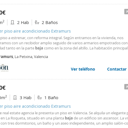
orte público, con autobuses y metro, garantiza un acceso fluido a cualquier
o con ascensor. Posibilidad de plaza de garaje con entrada directa desde el 
a.Esta ubicación excepcional ofrece lo mejor de Valencia. La ciudad combina 
or.
ción la riqueza histórica, el encanto mediterráneo y la modernidad cosmopol
0€
idad única para vivir en el corazón de una ciudad vibrante y cosmopolita, s
Maestra Red Inmobiliaria
ar a la tranquilidad y la comodidad de un entorno privilegiado.
2
m
2 Hab
2 Baños
ncia del inmueble cu917al.[IW]
er piso aire acondicionado Extramurs
piso a estrenar, con reforma integral. Según entramos en la vivienda, nos
ramos con un recibidor amplio seguido de varios armarios empotrados co
dad tanto en la parte
baja
como en la zona del altillo. La habitación principal
 y un cuarto de baño integrado muy grande, con ducha y muebles auxiliares
ramurs
, La Petxina, Valencia
gunda habitación con armario empotrado y junto
Ver teléfono
Contactar
0€
2
0m
3 Hab
1 Baño
er piso aire acondicionado Extramurs
 real estate agencia le presenta un piso en Valencia. Se alquila un elegante 
 en La Roqueta, situado en una planta
baja
de un edificio sin ascensor. La v
 con tres dormitorios, un baño y un aseo independiente, un amplio salón-