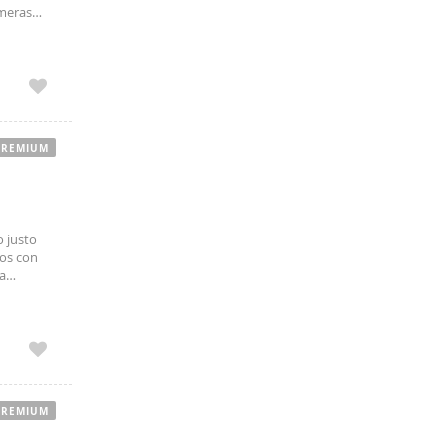
imeras
on el
PREMIUM
 justo
cos con
ma
PREMIUM