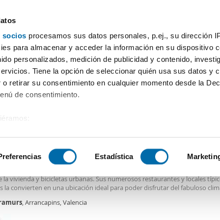
datos
 socios
procesamos sus datos personales, p.ej., su dirección I
Precio
Superficie
Habitaciones
Más filtros - 1
es para almacenar y acceder la información en su dispositivo co
nido personalizados, medición de publicidad y contenido, investi
Alquiler bajo Extramurs Valencia
servicios. Tiene la opción de seleccionar quién usa sus datos y 
 o retirar su consentimiento en cualquier momento desde la Dec
Ordenación Enalqu
Menú de consentimiento.
siéramos:
0€
 sobre su ubicación geográfica que puede tener una precisión de
2
m
1 Hab
1 Baño
tivo analizándolo activamente para buscar características específ
Preferencias
Estadística
Marketin
er piso garaje Extramurs
tran en las inmediaciones. Barrio muy bien comunicado con autobús, metro
 la vivienda y bicicletas urbanas. Sus numerosos restaurantes y locales típi
sobre cómo se procesan sus datos personales y establezca su
s la convierten en una ubicación ideal para poder disfrutar del fabuloso cli
 de datos
. Puede cambiar o retirar su consentimiento en cualq
rráneo del que goza Valencia.
ramurs
, Arrancapins, Valencia
es.