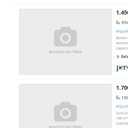
transp
Edifici
Valenci
ascens
perfec
1.45
oportun
Llave 
renunci
95
Refere
Alquil
Bonito 
encont
capaci
Anuncio sin fotos
balcón
Ext
una se
1.70
10
Alquil
SunLine
100 m²
cuenta
Anuncio sin fotos