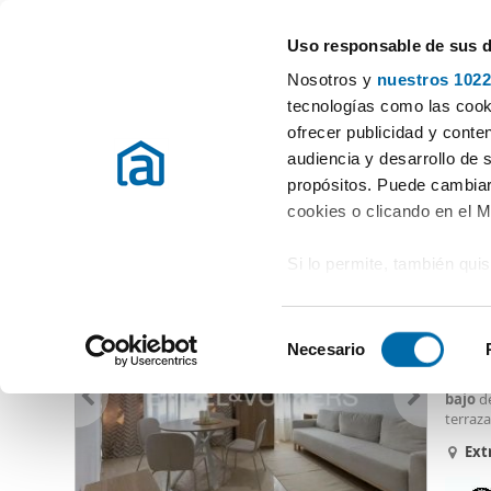
Uso responsable de sus 
Especialistas en pisos en alquiler
Nosotros y
nuestros 1022
Valencia
Elegir distrito
tecnologías como las cooki
ofrecer publicidad y conte
Inicio
Alquiler pisos Valencia / València
Alquiler pisos Valencia
audiencia y desarrollo de 
propósitos. Puede cambiar
Alquiler bajo Extramurs Valencia
(8 viviendas)
cookies o clicando en el 
Si lo permite, también qui
1.50
Recopilar información
67
metros
S
Identificar su disposi
Necesario
Alquil
e
digitales)
encuen
l
bajo
de
Obtenga más información 
e
terraza
preferencias en la
sección
medite
c
Ext
en la Declaración de cooki
c