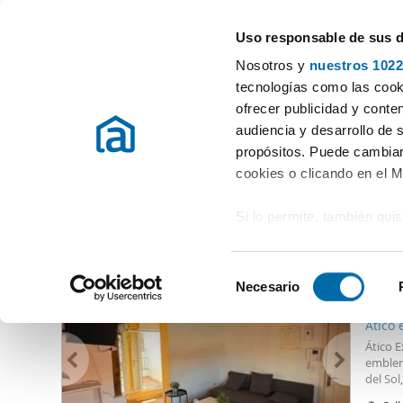
Uso responsable de sus 
Especialistas en pisos en alquiler
Nosotros y
nuestros 1022
Madrid
tecnologías como las cooki
ofrecer publicidad y conte
Inicio
Alquiler pisos Madrid provincia
Alquiler áticos San Blas 
audiencia y desarrollo de 
propósitos. Puede cambiar
Alquiler áticos San Blas Madrid
(0 viviendas)
cookies o clicando en el 
Si lo permite, también qui
Otras viviendas que te pueden interesar
Recopilar información
1.70
metros
S
Identificar su disposi
Necesario
e
65
digitales)
l
Ático 
Obtenga más información 
e
Ático E
preferencias en la
sección
c
emblem
en la Declaración de cooki
del Sol
c
peatona