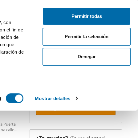
Publica gratis
Inicia sesión
Permitir todas
P, con
n el fin de
Permitir la selección
gación de
con qué
laración de
iler
Denegar
¡Crea tu alerta!
No dejes que te adelanten. Recibe en
tu correo
todas las novedades
de
esta búsqueda.
 varios
 10km
icas (huellas
g
Mostrar detalles
Recibir alertas
s
uier momento
la Puerta
una calle
nde