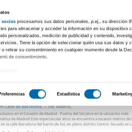
datos
 socios
procesamos sus datos personales, p.ej., su dirección I
Precio
Superficie
Habitaciones
Más filtros - 2
es para almacenar y acceder la información en su dispositivo co
nido personalizados, medición de publicidad y contenido, investi
Madrid
servicios. Tiene la opción de seleccionar quién usa sus datos y 
 o retirar su consentimiento en cualquier momento desde la Dec
Ordenación Enalqu
Menú de consentimiento.
siéramos:
 sobre su ubicación geográfica que puede tener una precisión de
0€
Máx.
PREMIUM
tivo analizándolo activamente para buscar características específ
Preferencias
Estadística
Marketin
2
m
2 Hab
1 Baño
en Calle de Barcelona, 7, Sol, Madrid,
sobre cómo se procesan sus datos personales y establezca su
xclusivo en el Corazón de Madrid - Puerta del Sol ¡Vive en la ubicación más
 de datos
. Puede cambiar o retirar su consentimiento en cualq
ática de Madrid! Este espectacular ático se encuentra a escasos metros de 
es.
, en la calle Barcelona del barrio de Sol, en pleno distrito Centro. Situado en 
l junto al Km 0, disfrutarás de un entorno de alto interés internacional do