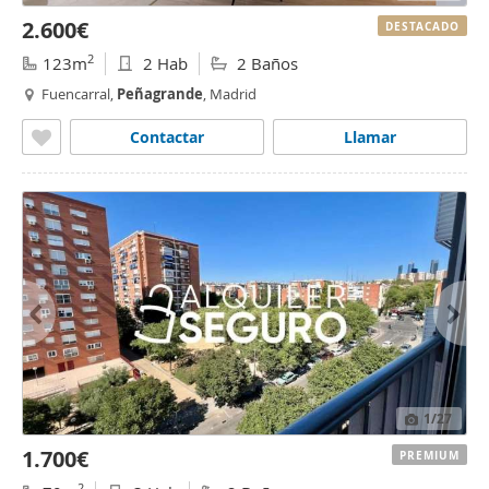
2.600€
DESTACADO
2
123m
2 Hab
2 Baños
Fuencarral,
Peñagrande
, Madrid
Contactar
Llamar
1
/27
1.700€
PREMIUM
2