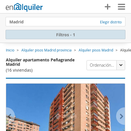
Madrid
Elegir distrito
Filtros - 1
Inicio
Alquiler pisos Madrid provincia
Alquiler pisos Madrid
Alquil
Alquiler apartamento Peñagrande
Madrid
Ordenación Enalquiler
(16 viviendas)