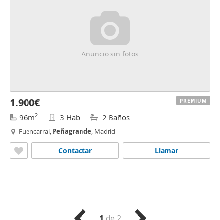
Anuncio sin fotos
1.900€
PREMIUM
2
96m
3 Hab
2 Baños
Fuencarral,
Peñagrande
, Madrid
Contactar
Llamar
1
de 2