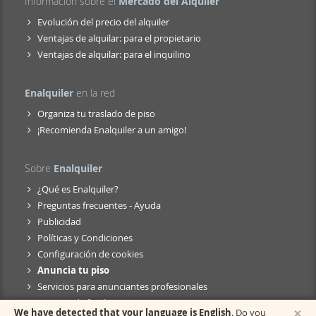
Información sobre el
Mercado del Alquiler
Evolución del precio del alquiler
Ventajas de alquilar: para el propietario
Ventajas de alquilar: para el inquilino
Enalquiler
en la red
Organiza tu traslado de piso
¡Recomienda Enalquiler a un amigo!
Sobre
Enalquiler
¿Qué es Enalquiler?
Preguntas frecuentes - Ayuda
Publicidad
Políticas y Condiciones
Configuración de cookies
Anuncia tu piso
Servicios para anunciantes profesionales
Anuncio de fusión
×
We have detected that your language is English
. Do you