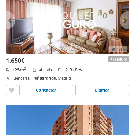
1
/24
1.650€
PREMIUM
2
125m
4 Hab
2 Baños
Fuencarral,
Peñagrande
, Madrid
Contactar
Llamar