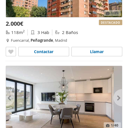
1
/25
2.000€
DESTACADO
2
118m
3 Hab
2 Baños
Fuencarral,
Peñagrande
, Madrid
Contactar
Llamar
1
/40