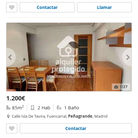
Contactar
Llamar
1
/27
1.200€
2
85m
2 Hab
1 Baño
Calle Isla De Tavira, Fuencarral,
Peñagrande
, Madrid
Contactar