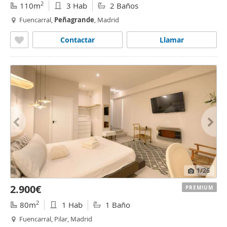
2
110m
3 Hab
2 Baños
Fuencarral,
Peñagrande
, Madrid
Contactar
Llamar
1
/26
2.900€
PREMIUM
2
80m
1 Hab
1 Baño
Fuencarral, Pilar, Madrid