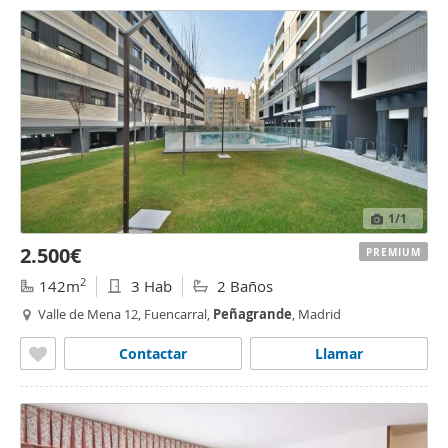
1
/1
2.500€
PREMIUM
2
142m
3 Hab
2 Baños
Valle de Mena 12, Fuencarral,
Peñagrande
, Madrid
Contactar
Llamar