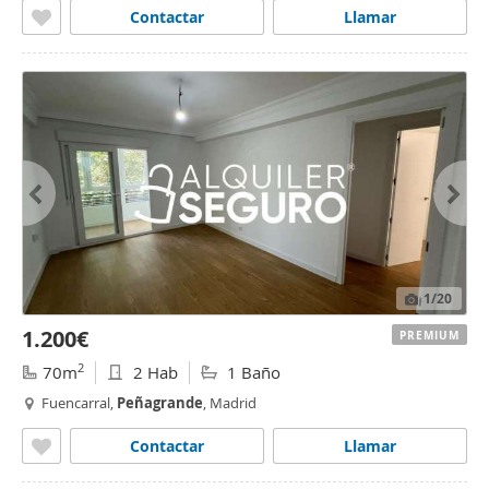
Contactar
Llamar
1
/20
1.200€
PREMIUM
2
70m
2 Hab
1 Baño
Fuencarral,
Peñagrande
, Madrid
Contactar
Llamar