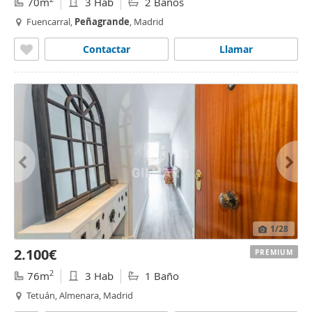
70m
3 Hab
2 Baños
Fuencarral,
Peñagrande
, Madrid
Contactar
Llamar
1
/28
2.100€
PREMIUM
2
76m
3 Hab
1 Baño
Tetuán, Almenara, Madrid